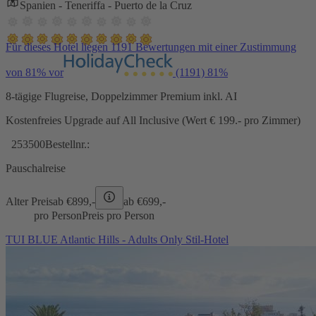
Spanien - Teneriffa - Puerto de la Cruz
Für dieses Hotel liegen 1191 Bewertungen mit einer Zustimmung
von 81% vor
(1191)
81%
8-tägige Flugreise, Doppelzimmer Premium inkl. AI
Kostenfreies Upgrade auf All Inclusive (Wert € 199.- pro Zimmer)
253500
Bestellnr.:
Pauschalreise
Alter Preis
ab €
899,-
ab €
699,-
pro Person
Preis pro Person
TUI BLUE Atlantic Hills - Adults Only Stil-Hotel