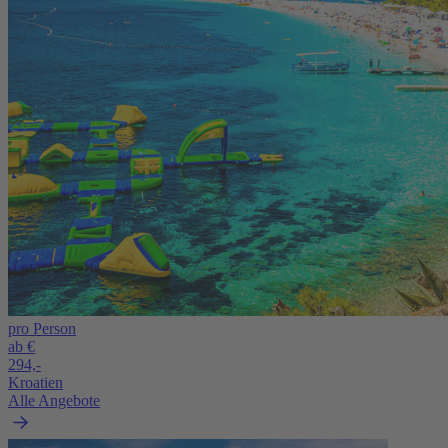
pro Person
ab €
294,-
Kroatien
Alle Angebote