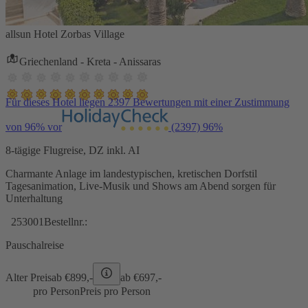
allsun Hotel Zorbas Village
Griechenland - Kreta - Anissaras
Für dieses Hotel liegen 2397 Bewertungen mit einer Zustimmung
von 96% vor
(2397)
96%
8-tägige Flugreise, DZ inkl. AI
Charmante Anlage im landestypischen, kretischen Dorfstil
Tagesanimation, Live-Musik und Shows am Abend sorgen für
Unterhaltung
253001
Bestellnr.:
Pauschalreise
Alter Preis
ab €
899,-
ab €
697,-
pro Person
Preis pro Person