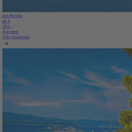
pro Person
ab €
303,-
Ägypten
Alle Angebote