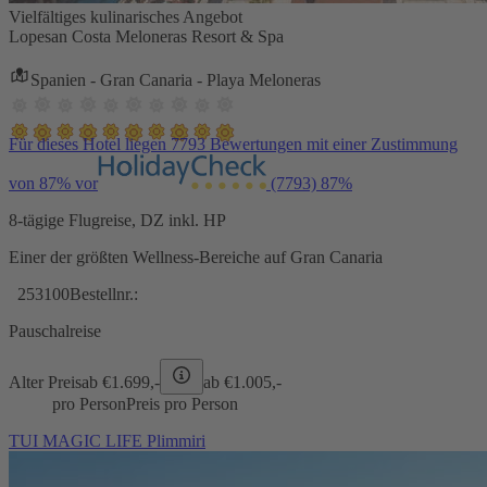
Vielfältiges kulinarisches Angebot
Lopesan Costa Meloneras Resort & Spa
Spanien - Gran Canaria - Playa Meloneras
Für dieses Hotel liegen 7793 Bewertungen mit einer Zustimmung
von 87% vor
(7793)
87%
8-tägige Flugreise, DZ inkl. HP
Einer der größten Wellness-Bereiche auf Gran Canaria
253100
Bestellnr.:
Pauschalreise
Alter Preis
ab €
1.699,-
ab €
1.005,-
pro Person
Preis pro Person
TUI MAGIC LIFE Plimmiri