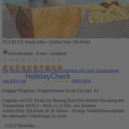
TUI BLUE Insula Alba - Adults Only Stil-Hotel
Griechenland - Kreta - Analipsis
Für dieses Hotel liegen 800 Bewertungen mit einer Zustimmung
von 84% vor
(800)
84%
8-tägige Flugreise, Doppelzimmer Swim-Up inkl. AI
Upgrade auf DZ Swim Up Sharing Pool (bei direkter Buchung des
Zimmertyps DZX2) - Wert: ca. € 550,- pro Zimmer
Adults Only Stil-Hotel ab 16 Jahren – Ruhige Wohlfühlatmosphäre
für erholsame Urlaubstage zu zweit
253537
Bestellnr.: