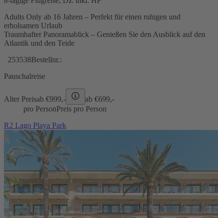
8-tägige Flugreise, DZ inkl. HP
Adults Only ab 16 Jahren – Perfekt für einen ruhigen und
erholsamen Urlaub
Traumhafter Panoramablick – Genießen Sie den Ausblick auf den
Atlantik und den Teide
253538
Bestellnr.:
Pauschalreise
Alter Preis
ab €
999,-
ab €
699,-
pro Person
Preis pro Person
R2 Lago Playa Park