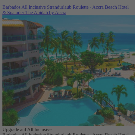
Barbados All Inclusive Strandurlaub Roulette - Accra Beach Hotel
& Spa oder The Abidah by Accra
Upgrade auf All Inclusive
Barbados All Inclusive Strandurlaub Roulette - Accra Beach Hotel