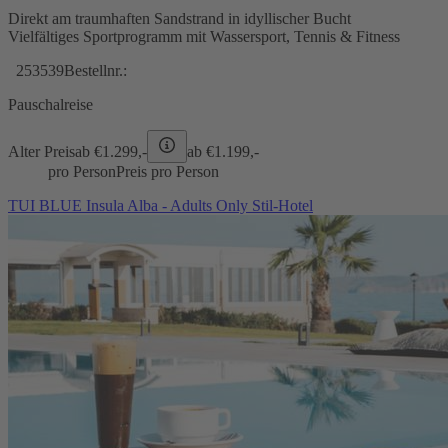
Direkt am traumhaften Sandstrand in idyllischer Bucht
Vielfältiges Sportprogramm mit Wassersport, Tennis & Fitness
253539
Bestellnr.:
Pauschalreise
Alter Preis
ab €
1.299,-
ab €
1.199,-
pro Person
Preis pro Person
TUI BLUE Insula Alba - Adults Only Stil-Hotel