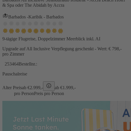
& Spa oder The Abidah by Accra
Barbados -Karibik - Barbados
9-tägige Flugreise, Doppelzimmer Meerblick inkl. AI
Upgrade auf All Inclusive Verpflegung geschenkt - Wert: € 798,-
pro Zimmer
253464
Bestellnr.:
Pauschalreise
Alter Preis
ab €
2.999,-
ab €
1.999,-
pro Person
Preis pro Person