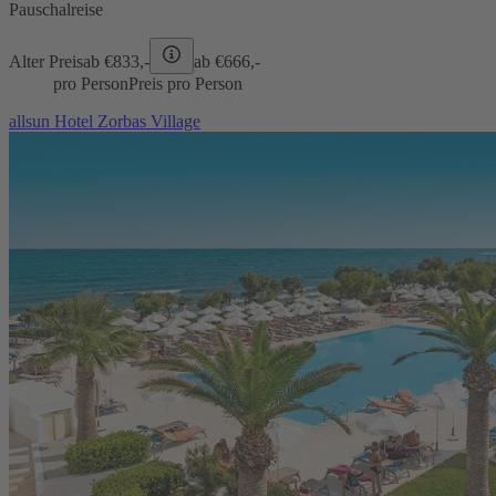
Pauschalreise
Alter Preis
ab €
833,-
ab €
666,-
pro Person
Preis pro Person
allsun Hotel Zorbas Village