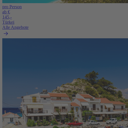
pro Person
ab €
145,-
Türkei
Alle Angebote