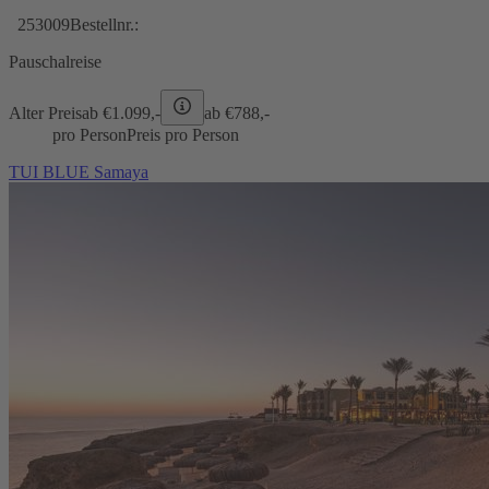
253009
Bestellnr.:
Pauschalreise
Alter Preis
ab €
1.099,-
ab €
788,-
pro Person
Preis pro Person
TUI BLUE Samaya