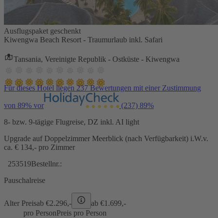
Ausflugspaket geschenkt
Kiwengwa Beach Resort - Traumurlaub inkl. Safari
Tansania, Vereinigte Republik - Ostküste - Kiwengwa
Für dieses Hotel liegen 237 Bewertungen mit einer Zustimmung
von 89% vor
(237)
89%
8- bzw. 9-tägige Flugreise, DZ inkl. AI light
Upgrade auf Doppelzimmer Meerblick (nach Verfügbarkeit) i.W.v.
ca. € 134,- pro Zimmer
253519
Bestellnr.:
Pauschalreise
Alter Preis
ab €
2.296,-
ab €
1.699,-
pro Person
Preis pro Person