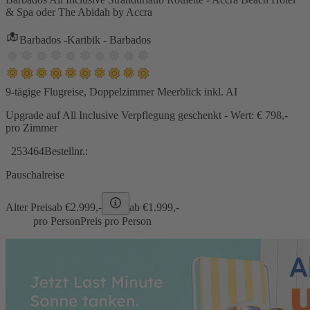
& Spa oder The Abidah by Accra
Barbados -Karibik - Barbados
9-tägige Flugreise, Doppelzimmer Meerblick inkl. AI
Upgrade auf All Inclusive Verpflegung geschenkt - Wert: € 798,-
pro Zimmer
253464
Bestellnr.:
Pauschalreise
Alter Preis
ab €
2.999,-
ab €
1.999,-
pro Person
Preis pro Person