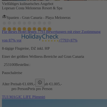
Vielfältiges kulinarisches Angebot
Lopesan Costa Meloneras Resort & Spa
Spanien - Gran Canaria - Playa Meloneras
Für dieses Hotel liegen 7793 Bewertungen mit einer Zustimmung
von 87% vor
(7793)
87%
8-tägige Flugreise, DZ inkl. HP
Einer der größten Wellness-Bereiche auf Gran Canaria
253100
Bestellnr.:
Pauschalreise
Alter Preis
ab €
1.699,-
ab €
1.005,-
pro Person
Preis pro Person
TUI MAGIC LIFE Plimmiri