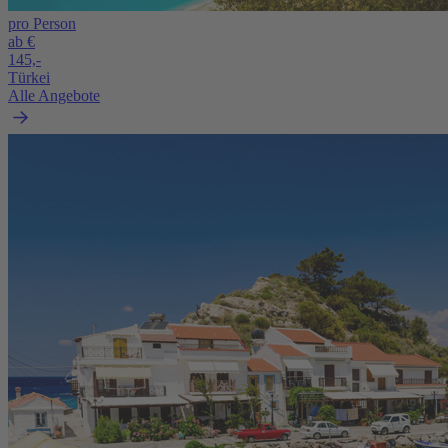
pro Person
ab €
145,-
Türkei
Alle Angebote