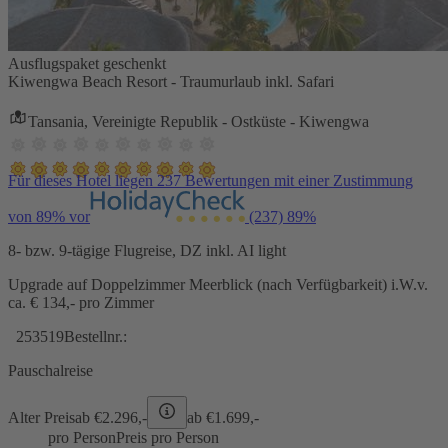
Ausflugspaket geschenkt
Kiwengwa Beach Resort - Traumurlaub inkl. Safari
Tansania, Vereinigte Republik - Ostküste - Kiwengwa
Für dieses Hotel liegen 237 Bewertungen mit einer Zustimmung
von 89% vor
(237)
89%
8- bzw. 9-tägige Flugreise, DZ inkl. AI light
Upgrade auf Doppelzimmer Meerblick (nach Verfügbarkeit) i.W.v.
ca. € 134,- pro Zimmer
253519
Bestellnr.:
Pauschalreise
Alter Preis
ab €
2.296,-
ab €
1.699,-
pro Person
Preis pro Person