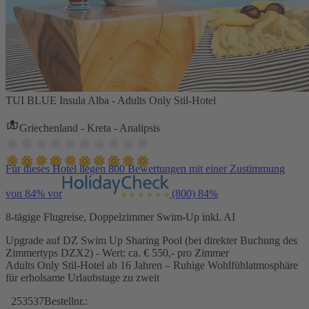
TUI BLUE Insula Alba - Adults Only Stil-Hotel
Griechenland - Kreta - Analipsis
Für dieses Hotel liegen 800 Bewertungen mit einer Zustimmung
von 84% vor
(800)
84%
8-tägige Flugreise, Doppelzimmer Swim-Up inkl. AI
Upgrade auf DZ Swim Up Sharing Pool (bei direkter Buchung des
Zimmertyps DZX2) - Wert: ca. € 550,- pro Zimmer
Adults Only Stil-Hotel ab 16 Jahren – Ruhige Wohlfühlatmosphäre
für erholsame Urlaubstage zu zweit
253537
Bestellnr.: