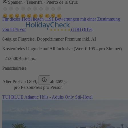
Spanien - Teneriffa - Puerto de la Cruz
Für dieses Hotel liegen 1191 Bewertungen mit einer Zustimmung
von 81% vor
(1191)
81%
8-tägige Flugreise, Doppelzimmer Premium inkl. AI
Kostenfreies Upgrade auf All Inclusive (Wert € 199.- pro Zimmer)
253500
Bestellnr.:
Pauschalreise
Alter Preis
ab €
899,-
ab €
699,-
pro Person
Preis pro Person
TUI BLUE Atlantic Hills - Adults Only Stil-Hotel