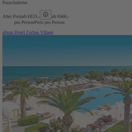
Pauschalreise
Alter Preis
ab €
833,-
ab €
666,-
pro Person
Preis pro Person
allsun Hotel Zorbas Village