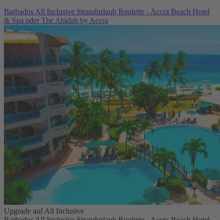
Barbados All Inclusive Strandurlaub Roulette - Accra Beach Hotel
& Spa oder The Abidah by Accra
Upgrade auf All Inclusive
Barbados All Inclusive Strandurlaub Roulette - Accra Beach Hotel