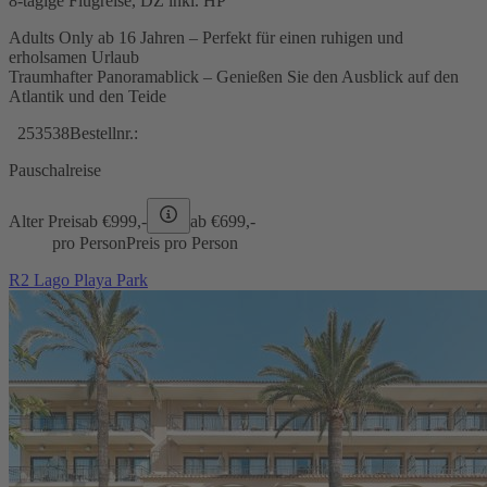
8-tägige Flugreise, DZ inkl. HP
Adults Only ab 16 Jahren – Perfekt für einen ruhigen und
erholsamen Urlaub
Traumhafter Panoramablick – Genießen Sie den Ausblick auf den
Atlantik und den Teide
253538
Bestellnr.:
Pauschalreise
Alter Preis
ab €
999,-
ab €
699,-
pro Person
Preis pro Person
R2 Lago Playa Park