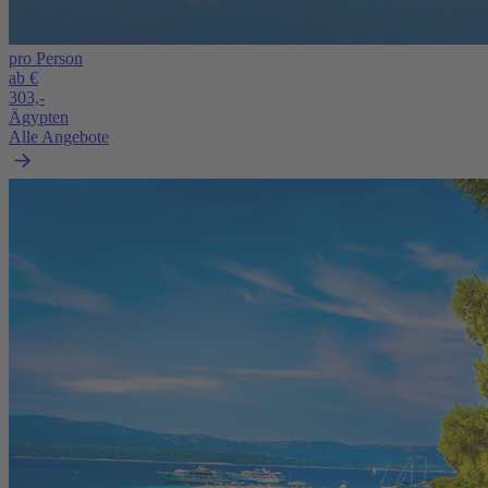
pro Person
ab €
303,-
Ägypten
Alle Angebote