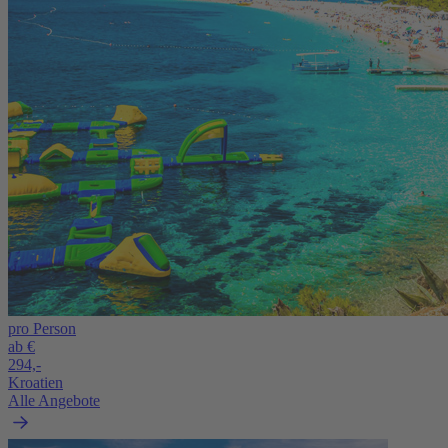
pro Person
ab €
294,-
Kroatien
Alle Angebote