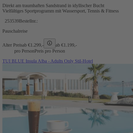
Direkt am traumhaften Sandstrand in idyllischer Bucht
Vielfältiges Sportprogramm mit Wassersport, Tennis & Fitness
253539
Bestellnr.:
Pauschalreise
Alter Preis
ab €
1.299,-
ab €
1.199,-
pro Person
Preis pro Person
TUI BLUE Insula Alba - Adults Only Stil-Hotel