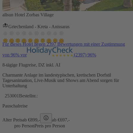
allsun Hotel Zorbas Village
Griechenland - Kreta - Anissaras
Für dieses Hotel liegen 2397 Bewertungen mit einer Zustimmung
von 96% vor
(2397)
96%
8-tägige Flugreise, DZ inkl. AI
Charmante Anlage im landestypischen, kretischen Dorfstil
Tagesanimation, Live-Musik und Shows am Abend sorgen für
Unterhaltung
253001
Bestellnr.:
Pauschalreise
Alter Preis
ab €
899,-
ab €
697,-
pro Person
Preis pro Person