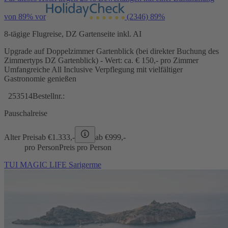
von 89% vor
(2346)
89%
8-tägige Flugreise, DZ Gartenseite inkl. AI
Upgrade auf Doppelzimmer Gartenblick (bei direkter Buchung des
Zimmertyps DZ Gartenblick) - Wert: ca. € 150,- pro Zimmer
Umfangreiche All Inclusive Verpflegung mit vielfältiger
Gastronomie genießen
253514
Bestellnr.:
Pauschalreise
Alter Preis
ab €
1.333,-
ab €
999,-
pro Person
Preis pro Person
TUI MAGIC LIFE Sarigerme