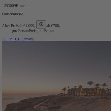
253009
Bestellnr.:
Pauschalreise
Alter Preis
ab €
1.099,-
ab €
788,-
pro Person
Preis pro Person
TUI BLUE Samaya