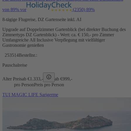
von 89% vor
(2350)
89%
8-tägige Flugreise, DZ Gartenseite inkl. AI
Upgrade auf Doppelzimmer Gartenblick (bei direkter Buchung des
Zimmertyps DZ Gartenblick) - Wert: ca. € 150,- pro Zimmer
Umfangreiche All Inclusive Verpflegung mit vielfältiger
Gastronomie genießen
253514
Bestellnr.:
Pauschalreise
Alter Preis
ab €
1.333,-
ab €
999,-
pro Person
Preis pro Person
TUI MAGIC LIFE Sarigerme