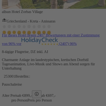
allsun Hotel Zorbas Village
Griechenland - Kreta - Anissaras
Für dieses Hotel liegen 2407 Bewertungen mit einer Zustimmung
von 96% vor
(2407)
96%
8-tägige Flugreise, DZ inkl. AI
Charmante Anlage im landestypischen, kretischen Dorfstil
Tagesanimation, Live-Musik und Shows am Abend sorgen für
Unterhaltung
253001
Bestellnr.:
Pauschalreise
Alter Preis
ab €
899,-
ab €
697,-
pro Person
Preis pro Person