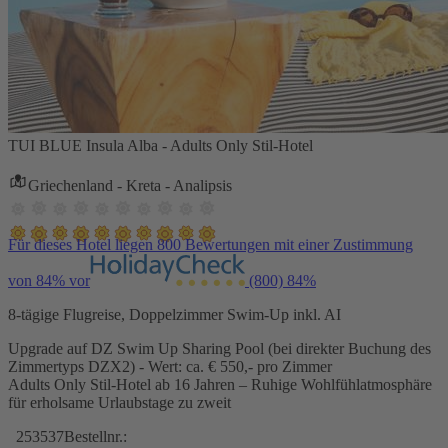
TUI BLUE Insula Alba - Adults Only Stil-Hotel
Griechenland - Kreta - Analipsis
Für dieses Hotel liegen 800 Bewertungen mit einer Zustimmung
von 84% vor
(800)
84%
8-tägige Flugreise, Doppelzimmer Swim-Up inkl. AI
Upgrade auf DZ Swim Up Sharing Pool (bei direkter Buchung des
Zimmertyps DZX2) - Wert: ca. € 550,- pro Zimmer
Adults Only Stil-Hotel ab 16 Jahren – Ruhige Wohlfühlatmosphäre
für erholsame Urlaubstage zu zweit
253537
Bestellnr.: