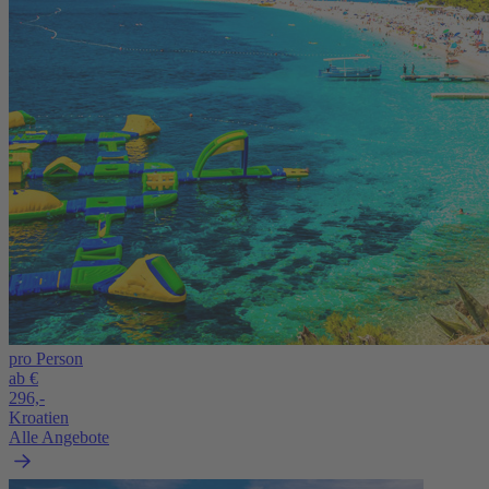
pro Person
ab €
296,-
Kroatien
Alle Angebote