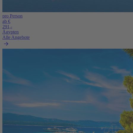
pro Person
ab €
291,-
Ägypten
Alle Angebote