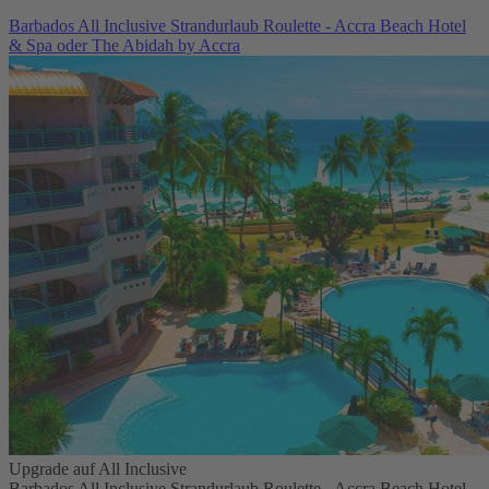
Barbados All Inclusive Strandurlaub Roulette - Accra Beach Hotel
& Spa oder The Abidah by Accra
Upgrade auf All Inclusive
Barbados All Inclusive Strandurlaub Roulette - Accra Beach Hotel