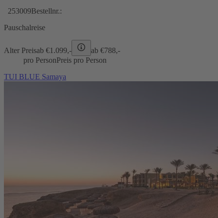
253009
Bestellnr.:
Pauschalreise
Alter Preis
ab €
1.099,-
ab €
788,-
pro Person
Preis pro Person
TUI BLUE Samaya