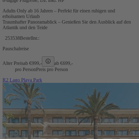
8-tägige Flugreise, DZ inkl. HP
Adults Only ab 16 Jahren – Perfekt für einen ruhigen und
erholsamen Urlaub
Traumhafter Panoramablick – Genießen Sie den Ausblick auf den
Atlantik und den Teide
253538
Bestellnr.:
Pauschalreise
Alter Preis
ab €
999,-
ab €
699,-
pro Person
Preis pro Person
R2 Lago Playa Park