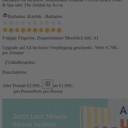
& Spa oder The Abidah by Accra
Barbados -Karibik - Barbados
9-tägige Flugreise, Doppelzimmer Meerblick inkl. AI
Upgrade auf All Inclusive Verpflegung geschenkt - Wert: € 798,-
pro Zimmer
253464
Bestellnr.:
Pauschalreise
Alter Preis
ab €
2.999,-
ab €
1.999,-
pro Person
Preis pro Person