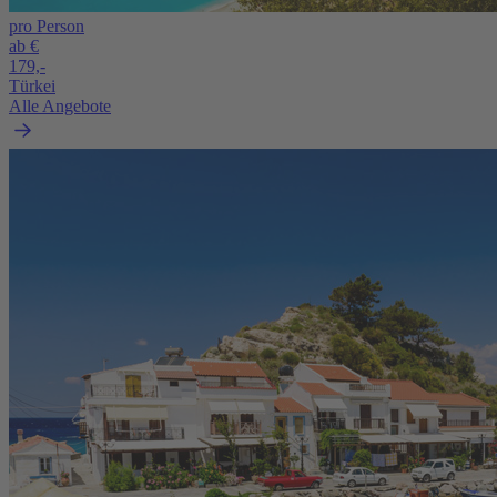
pro Person
ab €
179,-
Türkei
Alle Angebote