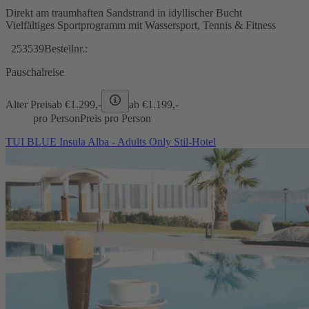
Direkt am traumhaften Sandstrand in idyllischer Bucht
Vielfältiges Sportprogramm mit Wassersport, Tennis & Fitness
253539
Bestellnr.:
Pauschalreise
Alter Preis
ab €
1.299,-
ab €
1.199,-
pro Person
Preis pro Person
TUI BLUE Insula Alba - Adults Only Stil-Hotel