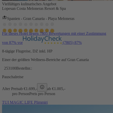
Vielfältiges kulinarisches Angebot
Lopesan Costa Meloneras Resort & Spa
Spanien - Gran Canaria - Playa Meloneras
Für dieses Hotel liegen 7805 Bewertungen mit einer Zustimmung
von 87% vor
(7805)
87%
8-tägige Flugreise, DZ inkl. HP
Einer der größten Wellness-Bereiche auf Gran Canaria
253100
Bestellnr.:
Pauschalreise
Alter Preis
ab €
1.699,-
ab €
1.005,-
pro Person
Preis pro Person
TUI MAGIC LIFE Plimmiri