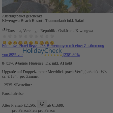
Ausflugspaket geschenkt
Kiwengwa Beach Resort - Traumurlaub inkl. Safari
Tansania, Vereinigte Republik - Ostküste - Kiwengwa
Für dieses Hotel liegen 238 Bewertungen mit einer Zustimmung
von 89% vor
(238)
89%
8- bzw. 9-tägige Flugreise, DZ inkl. AI light
Upgrade auf Doppelzimmer Meerblick (nach Verfügbarkeit) i.W.v.
ca. € 134,- pro Zimmer
253519
Bestellnr.:
Pauschalreise
Alter Preis
ab €
2.296,-
ab €
1.699,-
pro Person
Preis pro Person