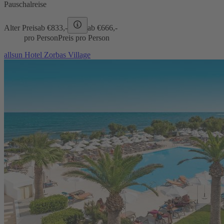
Pauschalreise
Alter Preis
ab €
833,-
ab €
666,-
pro Person
Preis pro Person
allsun Hotel Zorbas Village