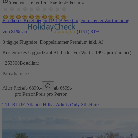
Spanien - Teneriffa - Puerto de la Cruz
Für dieses Hotel liegen 1191 Bewertungen mit einer Zustimmung
von 81% vor
(1191)
81%
8-tägige Flugreise, Doppelzimmer Premium inkl. AI
Kostenfreies Upgrade auf All Inclusive (Wert € 199.- pro Zimmer)
253500
Bestellnr.:
Pauschalreise
Alter Preis
ab €
899,-
ab €
699,-
pro Person
Preis pro Person
TUI BLUE Atlantic Hills - Adults Only Stil-Hotel