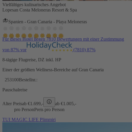
Vielfältiges kulinarisches Angebot
Lopesan Costa Meloneras Resort & Spa
Spanien - Gran Canaria - Playa Meloneras
Für dieses Hotel liegen 7810 Bewertungen mit einer Zustimmung
von 87% vor
(7810)
87%
8-tägige Flugreise, DZ inkl. HP
Einer der größten Wellness-Bereiche auf Gran Canaria
253100
Bestellnr.:
Pauschalreise
Alter Preis
ab €
1.699,-
ab €
1.005,-
pro Person
Preis pro Person
TUI MAGIC LIFE Plimmiri