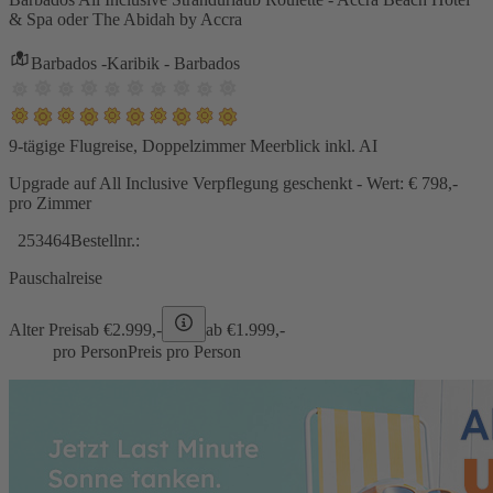
& Spa oder The Abidah by Accra
Barbados -Karibik - Barbados
9-tägige Flugreise, Doppelzimmer Meerblick inkl. AI
Upgrade auf All Inclusive Verpflegung geschenkt - Wert: € 798,-
pro Zimmer
253464
Bestellnr.:
Pauschalreise
Alter Preis
ab €
2.999,-
ab €
1.999,-
pro Person
Preis pro Person