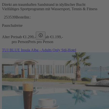
Direkt am traumhaften Sandstrand in idyllischer Bucht
Vielfältiges Sportprogramm mit Wassersport, Tennis & Fitness
253539
Bestellnr.:
Pauschalreise
Alter Preis
ab €
1.299,-
ab €
1.199,-
pro Person
Preis pro Person
TUI BLUE Insula Alba - Adults Only Stil-Hotel