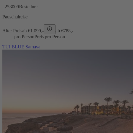
253009
Bestellnr.:
Pauschalreise
Alter Preis
ab €
1.099,-
ab €
788,-
pro Person
Preis pro Person
TUI BLUE Samaya