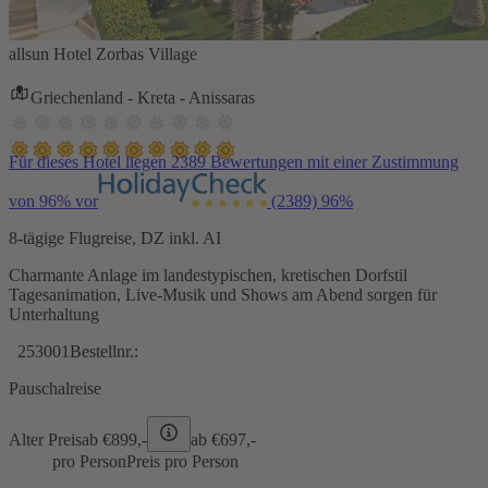
allsun Hotel Zorbas Village
Griechenland - Kreta - Anissaras
Für dieses Hotel liegen 2389 Bewertungen mit einer Zustimmung
von 96% vor
(2389)
96%
8-tägige Flugreise, DZ inkl. AI
Charmante Anlage im landestypischen, kretischen Dorfstil
Tagesanimation, Live-Musik und Shows am Abend sorgen für
Unterhaltung
253001
Bestellnr.:
Pauschalreise
Alter Preis
ab €
899,-
ab €
697,-
pro Person
Preis pro Person