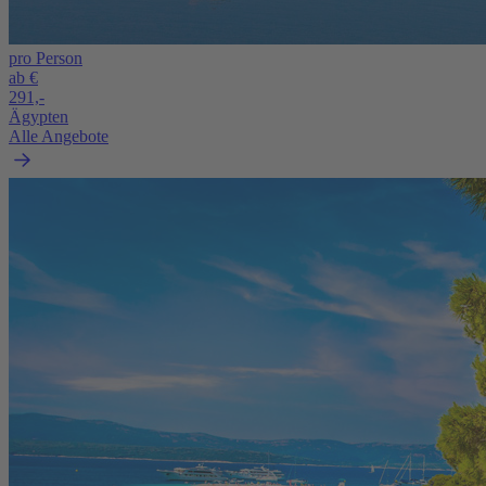
pro Person
ab €
291,-
Ägypten
Alle Angebote