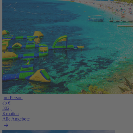
pro Person
ab €
302,-
Kroatien
Alle Angebote