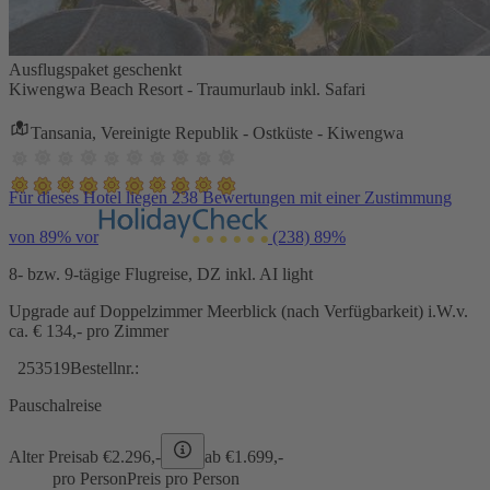
Ausflugspaket geschenkt
Kiwengwa Beach Resort - Traumurlaub inkl. Safari
Tansania, Vereinigte Republik - Ostküste - Kiwengwa
Für dieses Hotel liegen 238 Bewertungen mit einer Zustimmung
von 89% vor
(238)
89%
8- bzw. 9-tägige Flugreise, DZ inkl. AI light
Upgrade auf Doppelzimmer Meerblick (nach Verfügbarkeit) i.W.v.
ca. € 134,- pro Zimmer
253519
Bestellnr.:
Pauschalreise
Alter Preis
ab €
2.296,-
ab €
1.699,-
pro Person
Preis pro Person