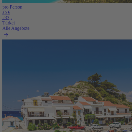
pro Person
ab €
233,-
Türkei
Alle Angebote