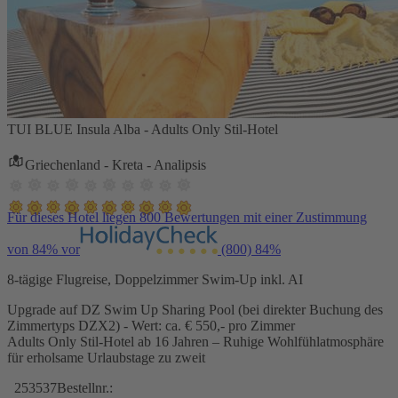
TUI BLUE Insula Alba - Adults Only Stil-Hotel
Griechenland - Kreta - Analipsis
Für dieses Hotel liegen 800 Bewertungen mit einer Zustimmung
von 84% vor
(800)
84%
8-tägige Flugreise, Doppelzimmer Swim-Up inkl. AI
Upgrade auf DZ Swim Up Sharing Pool (bei direkter Buchung des
Zimmertyps DZX2) - Wert: ca. € 550,- pro Zimmer
Adults Only Stil-Hotel ab 16 Jahren – Ruhige Wohlfühlatmosphäre
für erholsame Urlaubstage zu zweit
253537
Bestellnr.: