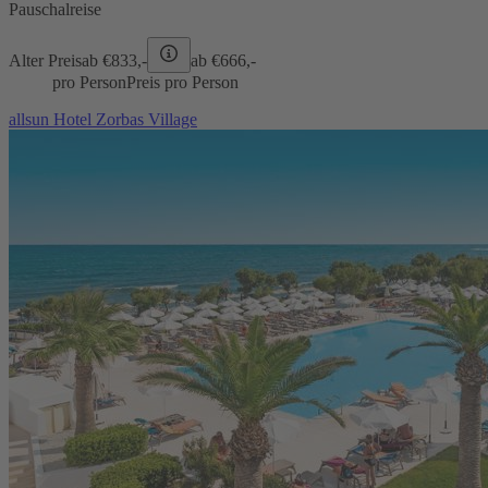
Pauschalreise
Alter Preis
ab €
833,-
ab €
666,-
pro Person
Preis pro Person
allsun Hotel Zorbas Village