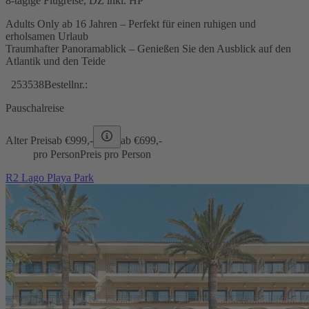
8-tägige Flugreise, DZ inkl. HP
Adults Only ab 16 Jahren – Perfekt für einen ruhigen und
erholsamen Urlaub
Traumhafter Panoramablick – Genießen Sie den Ausblick auf den
Atlantik und den Teide
253538
Bestellnr.:
Pauschalreise
Alter Preis
ab €
999,-
ab €
699,-
pro Person
Preis pro Person
R2 Lago Playa Park