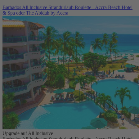
Barbados All Inclusive Strandurlaub Roulette - Accra Beach Hotel
& Spa oder The Abidah by Accra
Upgrade auf All Inclusive
Barbados All Inclusive Strandurlaub Roulette - Accra Beach Hotel