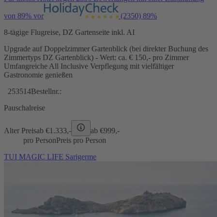
von 89% vor
(2350)
89%
8-tägige Flugreise, DZ Gartenseite inkl. AI
Upgrade auf Doppelzimmer Gartenblick (bei direkter Buchung des
Zimmertyps DZ Gartenblick) - Wert: ca. € 150,- pro Zimmer
Umfangreiche All Inclusive Verpflegung mit vielfältiger
Gastronomie genießen
253514
Bestellnr.:
Pauschalreise
Alter Preis
ab €
1.333,-
ab €
999,-
pro Person
Preis pro Person
TUI MAGIC LIFE Sarigerme