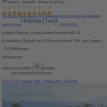
Spanien - Teneriffa - Puerto de la Cruz
Für dieses Hotel liegen 1191 Bewertungen mit einer Zustimmung
von 81% vor
(1191)
81%
8-tägige Flugreise, Doppelzimmer Premium inkl. AI
Kostenfreies Upgrade auf All Inclusive (Wert € 199.- pro Zimmer)
253500
Bestellnr.:
Pauschalreise
Alter Preis
ab €
899,-
ab €
699,-
pro Person
Preis pro Person
TUI BLUE Atlantic Hills - Adults Only Stil-Hotel