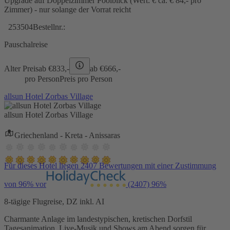
Upgrade auf Doppelzimmer Poolblick (Wert: € ca. € 84,- pro
Zimmer) - nur solange der Vorrat reicht
253504
Bestellnr.:
Pauschalreise
Alter Preis
ab €
833,-
ab €
666,-
pro Person
Preis pro Person
allsun Hotel Zorbas Village
allsun Hotel Zorbas Village
Griechenland - Kreta - Anissaras
Für dieses Hotel liegen 2407 Bewertungen mit einer Zustimmung
von 96% vor
(2407)
96%
8-tägige Flugreise, DZ inkl. AI
Charmante Anlage im landestypischen, kretischen Dorfstil
Tagesanimation, Live-Musik und Shows am Abend sorgen für