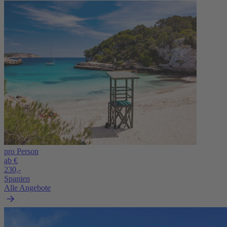
pro Person
ab €
230,-
Spanien
Alle Angebote