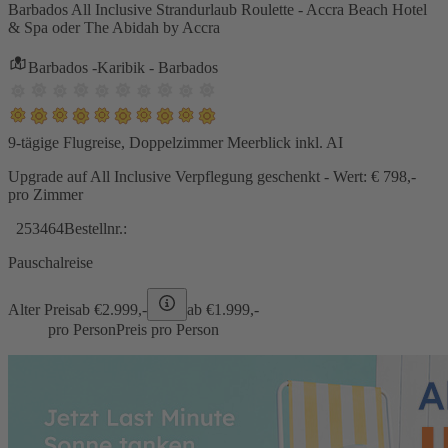
Barbados All Inclusive Strandurlaub Roulette - Accra Beach Hotel
& Spa oder The Abidah by Accra
Barbados -Karibik - Barbados
9-tägige Flugreise, Doppelzimmer Meerblick inkl. AI
Upgrade auf All Inclusive Verpflegung geschenkt - Wert: € 798,-
pro Zimmer
253464
Bestellnr.:
Pauschalreise
Alter Preis
ab €
2.999,-
ab €
1.999,-
pro Person
Preis pro Person