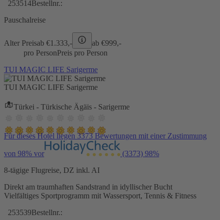
253514
Bestellnr.:
Pauschalreise
Alter Preis
ab €
1.333,-
ab €
999,-
pro Person
Preis pro Person
TUI MAGIC LIFE Sarigerme
TUI MAGIC LIFE Sarigerme
Türkei - Türkische Ägäis - Sarigerme
Für dieses Hotel liegen 3373 Bewertungen mit einer Zustimmung
von 98% vor
(3373)
98%
8-tägige Flugreise, DZ inkl. AI
Direkt am traumhaften Sandstrand in idyllischer Bucht
Vielfältiges Sportprogramm mit Wassersport, Tennis & Fitness
253539
Bestellnr.: