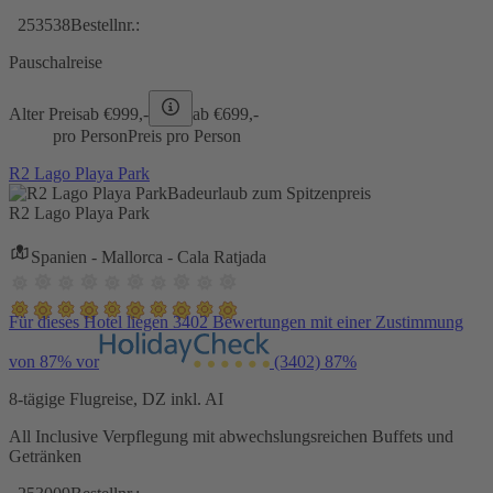
253538
Bestellnr.:
Pauschalreise
Alter Preis
ab €
999,-
ab €
699,-
pro Person
Preis pro Person
R2 Lago Playa Park
Badeurlaub zum Spitzenpreis
R2 Lago Playa Park
Spanien - Mallorca - Cala Ratjada
Für dieses Hotel liegen 3402 Bewertungen mit einer Zustimmung
von 87% vor
(3402)
87%
8-tägige Flugreise, DZ inkl. AI
All Inclusive Verpflegung mit abwechslungsreichen Buffets und
Getränken