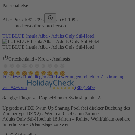
Pauschalreise
Alter Preis
ab €
1.299,-
ab €
1.199,-
pro Person
Preis pro Person
TUI BLUE Insula Alba - Adults Only Stil-Hotel
TUI BLUE Insula Alba - Adults Only Stil-Hotel
Griechenland - Kreta - Analipsis
Für dieses Hotel liegen 800 Bewertungen mit einer Zustimmung
von 84% vor
(800)
84%
8-tägige Flugreise, Doppelzimmer Swim-Up inkl. AI
Upgrade auf DZ Swim Up Sharing Pool (bei direkter Buchung des
Zimmertyps DZX2) - Wert: ca. € 550,- pro Zimmer
Adults Only Stil-Hotel ab 16 Jahren – Ruhige Wohlfühlatmosphäre
für erholsame Urlaubstage zu zweit
253537
Bestellnr.: