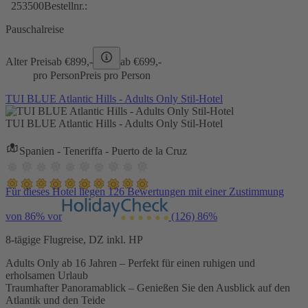
253500
Bestellnr.:
Pauschalreise
Alter Preis
ab €
899,-
ab €
699,-
pro Person
Preis pro Person
TUI BLUE Atlantic Hills - Adults Only Stil-Hotel
TUI BLUE Atlantic Hills - Adults Only Stil-Hotel
Spanien - Teneriffa - Puerto de la Cruz
Für dieses Hotel liegen 126 Bewertungen mit einer Zustimmung
von 86% vor
(126)
86%
8-tägige Flugreise, DZ inkl. HP
Adults Only ab 16 Jahren – Perfekt für einen ruhigen und
erholsamen Urlaub
Traumhafter Panoramablick – Genießen Sie den Ausblick auf den
Atlantik und den Teide