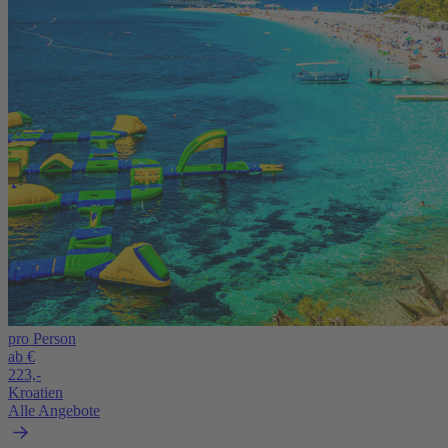
pro Person
ab €
223,-
Kroatien
Alle Angebote