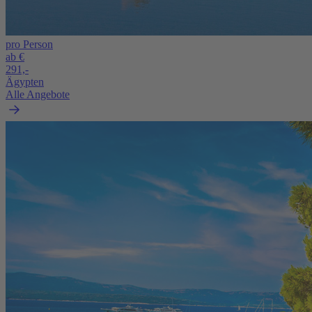
pro Person
ab €
291,-
Ägypten
Alle Angebote