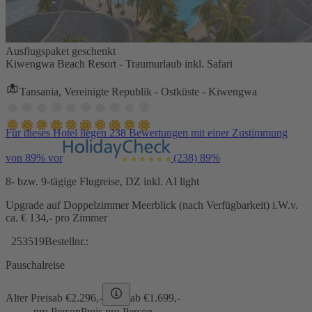
Ausflugspaket geschenkt
Kiwengwa Beach Resort - Traumurlaub inkl. Safari
Tansania, Vereinigte Republik - Ostküste - Kiwengwa
Für dieses Hotel liegen 238 Bewertungen mit einer Zustimmung
von 89% vor
(238)
89%
8- bzw. 9-tägige Flugreise, DZ inkl. AI light
Upgrade auf Doppelzimmer Meerblick (nach Verfügbarkeit) i.W.v.
ca. € 134,- pro Zimmer
253519
Bestellnr.:
Pauschalreise
Alter Preis
ab €
2.296,-
ab €
1.699,-
pro Person
Preis pro Person