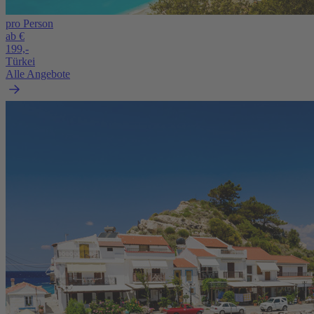
pro Person
ab €
199,-
Türkei
Alle Angebote