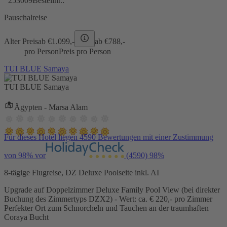
253009
Bestellnr.:
Pauschalreise
Alter Preis
ab €
1.099,-
ab €
788,-
pro Person
Preis pro Person
TUI BLUE Samaya
TUI BLUE Samaya
Ägypten - Marsa Alam
Für dieses Hotel liegen 4590 Bewertungen mit einer Zustimmung
von 98% vor
(4590)
98%
8-tägige Flugreise, DZ Deluxe Poolseite inkl. AI
Upgrade auf Doppelzimmer Deluxe Family Pool View (bei direkter
Buchung des Zimmertyps DZX2) - Wert: ca. € 220,- pro Zimmer
Perfekter Ort zum Schnorcheln und Tauchen an der traumhaften
Coraya Bucht