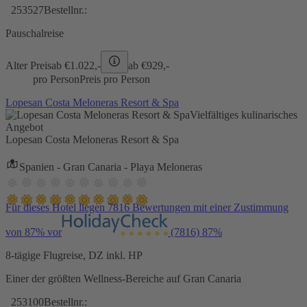
253527
Bestellnr.:
Pauschalreise
Alter Preis
ab €
1.022,-
ab €
929,-
pro Person
Preis pro Person
Lopesan Costa Meloneras Resort & Spa
Vielfältiges kulinarisches
Angebot
Lopesan Costa Meloneras Resort & Spa
Spanien - Gran Canaria - Playa Meloneras
Für dieses Hotel liegen 7816 Bewertungen mit einer Zustimmung
von 87% vor
(7816)
87%
8-tägige Flugreise, DZ inkl. HP
Einer der größten Wellness-Bereiche auf Gran Canaria
253100
Bestellnr.: