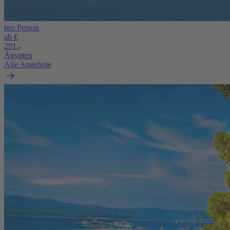
pro Person
ab €
291,-
Ägypten
Alle Angebote