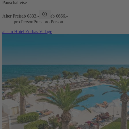
Pauschalreise
Alter Preis
ab €
833,-
ab €
666,-
pro Person
Preis pro Person
allsun Hotel Zorbas Village