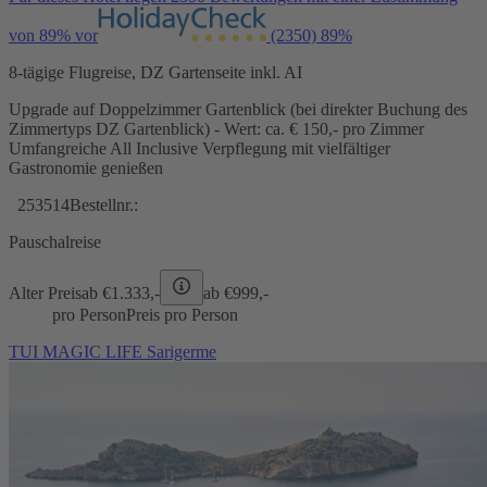
von 89% vor
(2350)
89%
8-tägige Flugreise, DZ Gartenseite inkl. AI
Upgrade auf Doppelzimmer Gartenblick (bei direkter Buchung des
Zimmertyps DZ Gartenblick) - Wert: ca. € 150,- pro Zimmer
Umfangreiche All Inclusive Verpflegung mit vielfältiger
Gastronomie genießen
253514
Bestellnr.:
Pauschalreise
Alter Preis
ab €
1.333,-
ab €
999,-
pro Person
Preis pro Person
TUI MAGIC LIFE Sarigerme