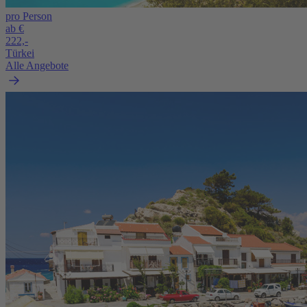
pro Person
ab €
222,-
Türkei
Alle Angebote