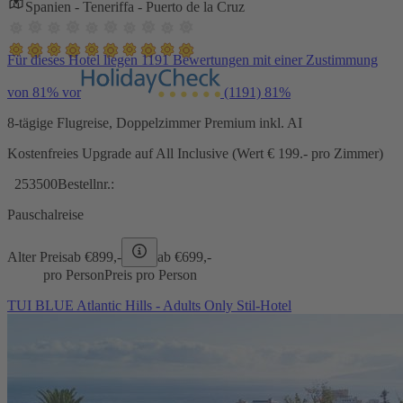
Spanien - Teneriffa - Puerto de la Cruz
Für dieses Hotel liegen 1191 Bewertungen mit einer Zustimmung
von 81% vor
(1191)
81%
8-tägige Flugreise, Doppelzimmer Premium inkl. AI
Kostenfreies Upgrade auf All Inclusive (Wert € 199.- pro Zimmer)
253500
Bestellnr.:
Pauschalreise
Alter Preis
ab €
899,-
ab €
699,-
pro Person
Preis pro Person
TUI BLUE Atlantic Hills - Adults Only Stil-Hotel