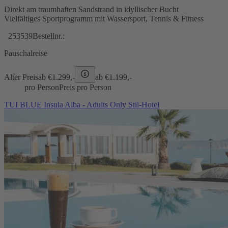
Direkt am traumhaften Sandstrand in idyllischer Bucht
Vielfältiges Sportprogramm mit Wassersport, Tennis & Fitness
253539
Bestellnr.:
Pauschalreise
Alter Preis
ab €
1.299,-
ab €
1.199,-
pro Person
Preis pro Person
TUI BLUE Insula Alba - Adults Only Stil-Hotel