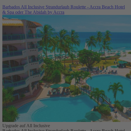
Barbados All Inclusive Strandurlaub Roulette - Accra Beach Hotel
& Spa oder The Abidah by Accra
Upgrade auf All Inclusive
Barbados All Inclusive Strandurlaub Roulette - Accra Beach Hotel