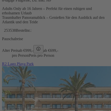
8-tägige Flugreise, DZ inkl. HP
Adults Only ab 16 Jahren – Perfekt für einen ruhigen und
erholsamen Urlaub
Traumhafter Panoramablick – Genießen Sie den Ausblick auf den
Atlantik und den Teide
253538
Bestellnr.:
Pauschalreise
Alter Preis
ab €
999,-
ab €
699,-
pro Person
Preis pro Person
R2 Lago Playa Park