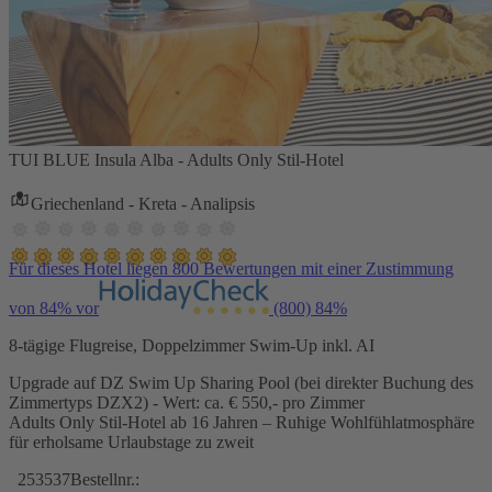
TUI BLUE Insula Alba - Adults Only Stil-Hotel
Griechenland - Kreta - Analipsis
Für dieses Hotel liegen 800 Bewertungen mit einer Zustimmung
von 84% vor
(800)
84%
8-tägige Flugreise, Doppelzimmer Swim-Up inkl. AI
Upgrade auf DZ Swim Up Sharing Pool (bei direkter Buchung des
Zimmertyps DZX2) - Wert: ca. € 550,- pro Zimmer
Adults Only Stil-Hotel ab 16 Jahren – Ruhige Wohlfühlatmosphäre
für erholsame Urlaubstage zu zweit
253537
Bestellnr.: