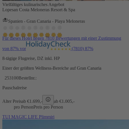
Vielfältiges kulinarisches Angebot
Lopesan Costa Meloneras Resort & Spa
Spanien - Gran Canaria - Playa Meloneras
Für dieses Hotel liegen 7810 Bewertungen mit einer Zustimmung
von 87% vor
(7810)
87%
8-tägige Flugreise, DZ inkl. HP
Einer der größten Wellness-Bereiche auf Gran Canaria
253100
Bestellnr.:
Pauschalreise
Alter Preis
ab €
1.699,-
ab €
1.005,-
pro Person
Preis pro Person
TUI MAGIC LIFE Plimmiri