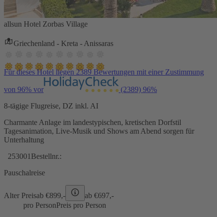
allsun Hotel Zorbas Village
Griechenland - Kreta - Anissaras
Für dieses Hotel liegen 2389 Bewertungen mit einer Zustimmung
von 96% vor
(2389)
96%
8-tägige Flugreise, DZ inkl. AI
Charmante Anlage im landestypischen, kretischen Dorfstil
Tagesanimation, Live-Musik und Shows am Abend sorgen für
Unterhaltung
253001
Bestellnr.:
Pauschalreise
Alter Preis
ab €
899,-
ab €
697,-
pro Person
Preis pro Person