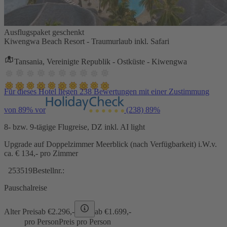
Ausflugspaket geschenkt
Kiwengwa Beach Resort - Traumurlaub inkl. Safari
Tansania, Vereinigte Republik - Ostküste - Kiwengwa
Für dieses Hotel liegen 238 Bewertungen mit einer Zustimmung
von 89% vor
(238)
89%
8- bzw. 9-tägige Flugreise, DZ inkl. AI light
Upgrade auf Doppelzimmer Meerblick (nach Verfügbarkeit) i.W.v.
ca. € 134,- pro Zimmer
253519
Bestellnr.:
Pauschalreise
Alter Preis
ab €
2.296,-
ab €
1.699,-
pro Person
Preis pro Person