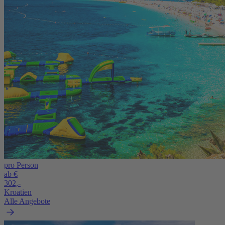
pro Person
ab €
302,-
Kroatien
Alle Angebote