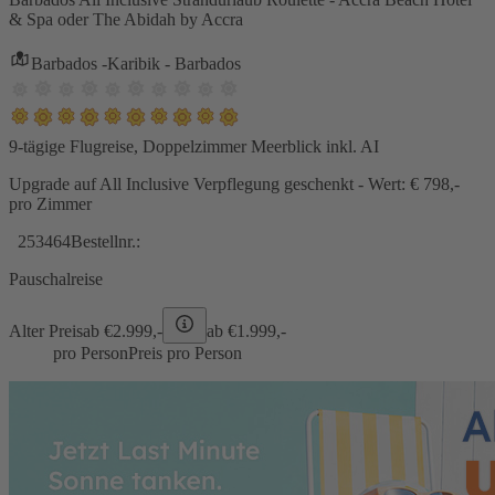
& Spa oder The Abidah by Accra
Barbados -Karibik - Barbados
9-tägige Flugreise, Doppelzimmer Meerblick inkl. AI
Upgrade auf All Inclusive Verpflegung geschenkt - Wert: € 798,-
pro Zimmer
253464
Bestellnr.:
Pauschalreise
Alter Preis
ab €
2.999,-
ab €
1.999,-
pro Person
Preis pro Person