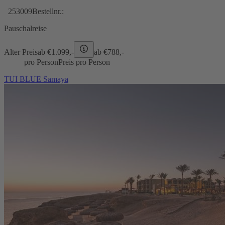
253009
Bestellnr.:
Pauschalreise
Alter Preis
ab €
1.099,-
ab €
788,-
pro Person
Preis pro Person
TUI BLUE Samaya