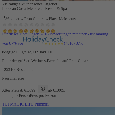
Vielfältiges kulinarisches Angebot
Lopesan Costa Meloneras Resort & Spa
Spanien - Gran Canaria - Playa Meloneras
Für dieses Hotel liegen 7816 Bewertungen mit einer Zustimmung
von 87% vor
(7816)
87%
8-tägige Flugreise, DZ inkl. HP
Einer der größten Wellness-Bereiche auf Gran Canaria
253100
Bestellnr.:
Pauschalreise
Alter Preis
ab €
1.699,-
ab €
1.005,-
pro Person
Preis pro Person
TUI MAGIC LIFE Plimmiri