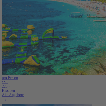
pro Person
ab €
223,-
Kroatien
Alle Angebote