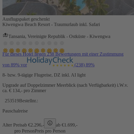
Ausflugspaket geschenkt
Kiwengwa Beach Resort - Traumurlaub inkl. Safari
Tansania, Vereinigte Republik - Ostküste - Kiwengwa
Für dieses Hotel liegen 238 Bewertungen mit einer Zustimmung
von 89% vor
(238)
89%
8- bzw. 9-tägige Flugreise, DZ inkl. AI light
Upgrade auf Doppelzimmer Meerblick (nach Verfügbarkeit) i.W.v.
ca. € 134,- pro Zimmer
253519
Bestellnr.:
Pauschalreise
Alter Preis
ab €
2.296,-
ab €
1.699,-
pro Person
Preis pro Person