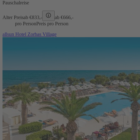
Pauschalreise
Alter Preis
ab €
833,-
ab €
666,-
pro Person
Preis pro Person
allsun Hotel Zorbas Village