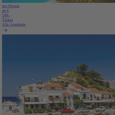
pro Person
ab €
199,-
Türkei
Alle Angebote