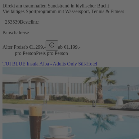
Direkt am traumhaften Sandstrand in idyllischer Bucht
Vielfältiges Sportprogramm mit Wassersport, Tennis & Fitness
253539
Bestellnr.:
Pauschalreise
Alter Preis
ab €
1.299,-
ab €
1.199,-
pro Person
Preis pro Person
TUI BLUE Insula Alba - Adults Only Stil-Hotel