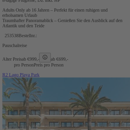
8-tägige Flugreise, DZ inkl. HP
Adults Only ab 16 Jahren – Perfekt für einen ruhigen und
erholsamen Urlaub
Traumhafter Panoramablick – Genießen Sie den Ausblick auf den
Atlantik und den Teide
253538
Bestellnr.:
Pauschalreise
Alter Preis
ab €
999,-
ab €
699,-
pro Person
Preis pro Person
R2 Lago Playa Park