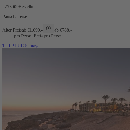
253009
Bestellnr.:
Pauschalreise
Alter Preis
ab €
1.099,-
ab €
788,-
pro Person
Preis pro Person
TUI BLUE Samaya