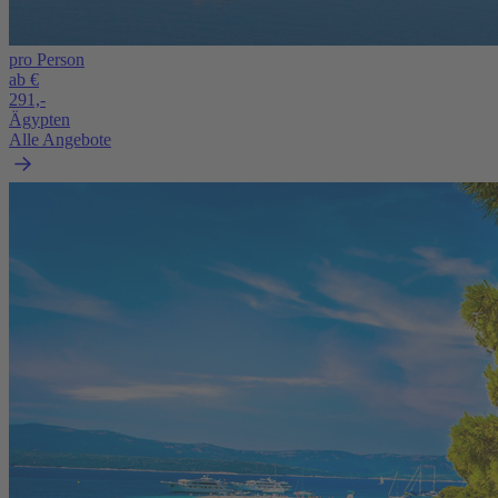
pro Person
ab €
291,-
Ägypten
Alle Angebote