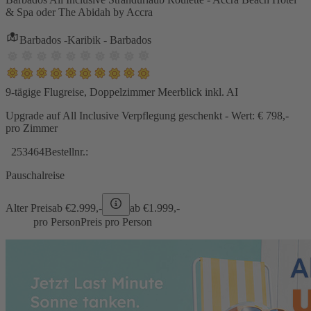
& Spa oder The Abidah by Accra
Barbados -Karibik - Barbados
9-tägige Flugreise, Doppelzimmer Meerblick inkl. AI
Upgrade auf All Inclusive Verpflegung geschenkt - Wert: € 798,-
pro Zimmer
253464
Bestellnr.:
Pauschalreise
Alter Preis
ab €
2.999,-
ab €
1.999,-
pro Person
Preis pro Person