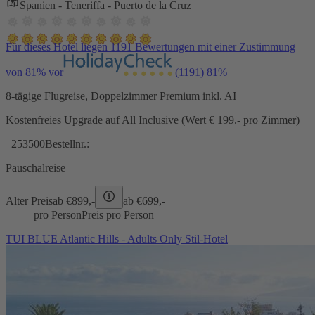
Spanien - Teneriffa - Puerto de la Cruz
Für dieses Hotel liegen 1191 Bewertungen mit einer Zustimmung
von 81% vor
(1191)
81%
8-tägige Flugreise, Doppelzimmer Premium inkl. AI
Kostenfreies Upgrade auf All Inclusive (Wert € 199.- pro Zimmer)
253500
Bestellnr.:
Pauschalreise
Alter Preis
ab €
899,-
ab €
699,-
pro Person
Preis pro Person
TUI BLUE Atlantic Hills - Adults Only Stil-Hotel