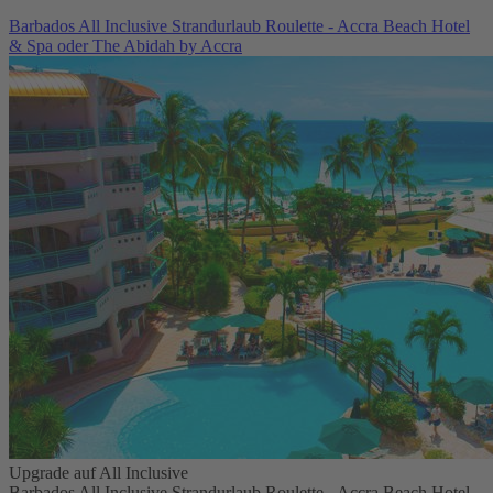
Barbados All Inclusive Strandurlaub Roulette - Accra Beach Hotel
& Spa oder The Abidah by Accra
Upgrade auf All Inclusive
Barbados All Inclusive Strandurlaub Roulette - Accra Beach Hotel