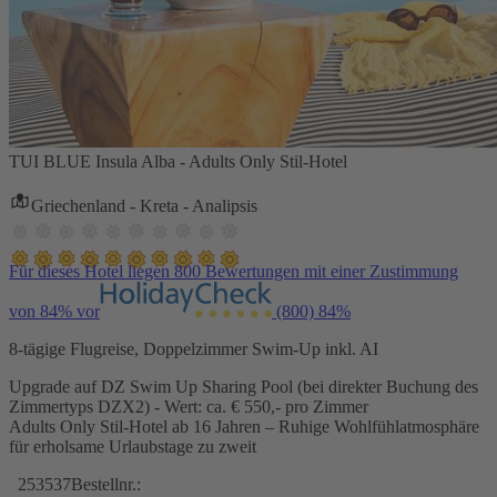
TUI BLUE Insula Alba - Adults Only Stil-Hotel
Griechenland - Kreta - Analipsis
Für dieses Hotel liegen 800 Bewertungen mit einer Zustimmung
von 84% vor
(800)
84%
8-tägige Flugreise, Doppelzimmer Swim-Up inkl. AI
Upgrade auf DZ Swim Up Sharing Pool (bei direkter Buchung des
Zimmertyps DZX2) - Wert: ca. € 550,- pro Zimmer
Adults Only Stil-Hotel ab 16 Jahren – Ruhige Wohlfühlatmosphäre
für erholsame Urlaubstage zu zweit
253537
Bestellnr.: