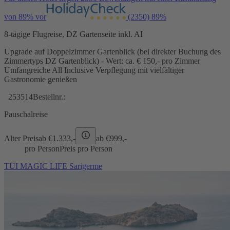
von 89% vor
(2350)
89%
8-tägige Flugreise, DZ Gartenseite inkl. AI
Upgrade auf Doppelzimmer Gartenblick (bei direkter Buchung des
Zimmertyps DZ Gartenblick) - Wert: ca. € 150,- pro Zimmer
Umfangreiche All Inclusive Verpflegung mit vielfältiger
Gastronomie genießen
253514
Bestellnr.:
Pauschalreise
Alter Preis
ab €
1.333,-
ab €
999,-
pro Person
Preis pro Person
TUI MAGIC LIFE Sarigerme