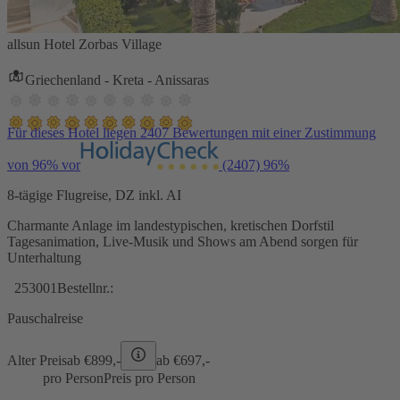
allsun Hotel Zorbas Village
Griechenland - Kreta - Anissaras
Für dieses Hotel liegen 2407 Bewertungen mit einer Zustimmung
von 96% vor
(2407)
96%
8-tägige Flugreise, DZ inkl. AI
Charmante Anlage im landestypischen, kretischen Dorfstil
Tagesanimation, Live-Musik und Shows am Abend sorgen für
Unterhaltung
253001
Bestellnr.:
Pauschalreise
Alter Preis
ab €
899,-
ab €
697,-
pro Person
Preis pro Person