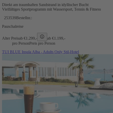
Direkt am traumhaften Sandstrand in idyllischer Bucht
Vielfältiges Sportprogramm mit Wassersport, Tennis & Fitness
253539
Bestellnr.:
Pauschalreise
Alter Preis
ab €
1.299,-
ab €
1.199,-
pro Person
Preis pro Person
TUI BLUE Insula Alba - Adults Only Stil-Hotel