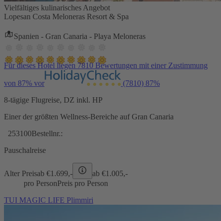
Vielfältiges kulinarisches Angebot
Lopesan Costa Meloneras Resort & Spa
Spanien - Gran Canaria - Playa Meloneras
Für dieses Hotel liegen 7810 Bewertungen mit einer Zustimmung
von 87% vor
(7810)
87%
8-tägige Flugreise, DZ inkl. HP
Einer der größten Wellness-Bereiche auf Gran Canaria
253100
Bestellnr.:
Pauschalreise
Alter Preis
ab €
1.699,-
ab €
1.005,-
pro Person
Preis pro Person
TUI MAGIC LIFE Plimmiri