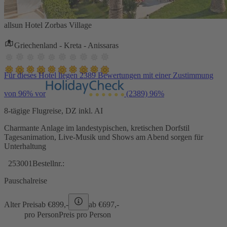
allsun Hotel Zorbas Village
Griechenland - Kreta - Anissaras
Für dieses Hotel liegen 2389 Bewertungen mit einer Zustimmung
von 96% vor
(2389)
96%
8-tägige Flugreise, DZ inkl. AI
Charmante Anlage im landestypischen, kretischen Dorfstil
Tagesanimation, Live-Musik und Shows am Abend sorgen für
Unterhaltung
253001
Bestellnr.:
Pauschalreise
Alter Preis
ab €
899,-
ab €
697,-
pro Person
Preis pro Person