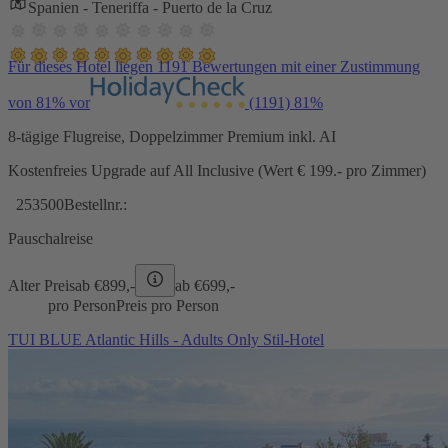
Spanien - Teneriffa - Puerto de la Cruz
Für dieses Hotel liegen 1191 Bewertungen mit einer Zustimmung
von 81% vor
(1191)
81%
8-tägige Flugreise, Doppelzimmer Premium inkl. AI
Kostenfreies Upgrade auf All Inclusive (Wert € 199.- pro Zimmer)
253500
Bestellnr.:
Pauschalreise
Alter Preis
ab €
899,-
ab €
699,-
pro Person
Preis pro Person
TUI BLUE Atlantic Hills - Adults Only Stil-Hotel