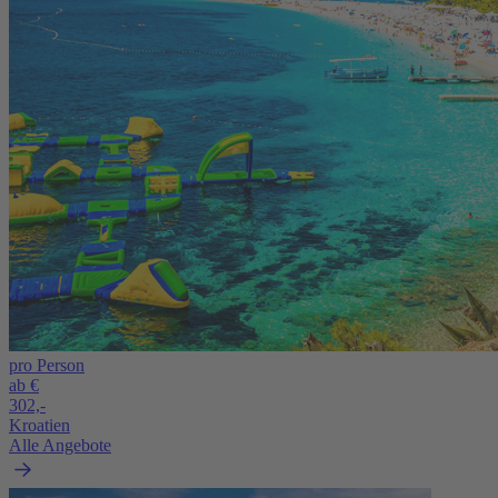
pro Person
ab €
302,-
Kroatien
Alle Angebote