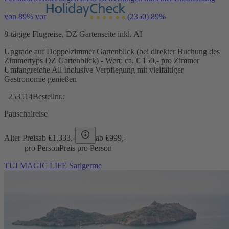
von 89% vor
(2350)
89%
8-tägige Flugreise, DZ Gartenseite inkl. AI
Upgrade auf Doppelzimmer Gartenblick (bei direkter Buchung des
Zimmertyps DZ Gartenblick) - Wert: ca. € 150,- pro Zimmer
Umfangreiche All Inclusive Verpflegung mit vielfältiger
Gastronomie genießen
253514
Bestellnr.:
Pauschalreise
Alter Preis
ab €
1.333,-
ab €
999,-
pro Person
Preis pro Person
TUI MAGIC LIFE Sarigerme