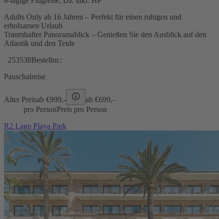
8-tägige Flugreise, DZ inkl. HP
Adults Only ab 16 Jahren – Perfekt für einen ruhigen und
erholsamen Urlaub
Traumhafter Panoramablick – Genießen Sie den Ausblick auf den
Atlantik und den Teide
253538
Bestellnr.:
Pauschalreise
Alter Preis
ab €
999,-
ab €
699,-
pro Person
Preis pro Person
R2 Lago Playa Park