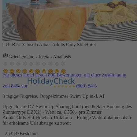
TUI BLUE Insula Alba - Adults Only Stil-Hotel
Griechenland - Kreta - Analipsis
Für dieses Hotel liegen 800 Bewertungen mit einer Zustimmung
von 84% vor
(800)
84%
8-tägige Flugreise, Doppelzimmer Swim-Up inkl. AI
Upgrade auf DZ Swim Up Sharing Pool (bei direkter Buchung des
Zimmertyps DZX2) - Wert: ca. € 550,- pro Zimmer
Adults Only Stil-Hotel ab 16 Jahren – Ruhige Wohlfühlatmosphäre
für erholsame Urlaubstage zu zweit
253537
Bestellnr.: