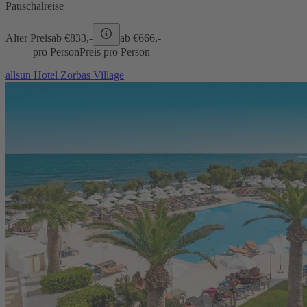
Pauschalreise
Alter Preis
ab €
833,-
ab €
666,-
pro Person
Preis pro Person
allsun Hotel Zorbas Village