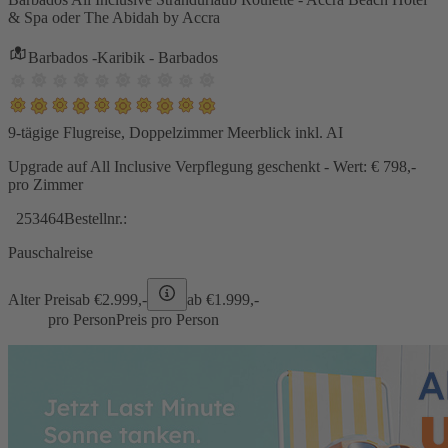
& Spa oder The Abidah by Accra
Barbados -Karibik - Barbados
9-tägige Flugreise, Doppelzimmer Meerblick inkl. AI
Upgrade auf All Inclusive Verpflegung geschenkt - Wert: € 798,-
pro Zimmer
253464
Bestellnr.:
Pauschalreise
Alter Preis
ab €
2.999,-
ab €
1.999,-
pro Person
Preis pro Person