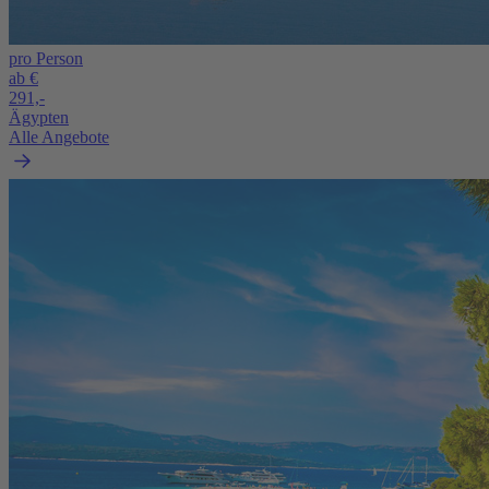
pro Person
ab €
291,-
Ägypten
Alle Angebote