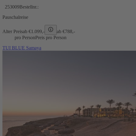
253009
Bestellnr.:
Pauschalreise
Alter Preis
ab €
1.099,-
ab €
788,-
pro Person
Preis pro Person
TUI BLUE Samaya