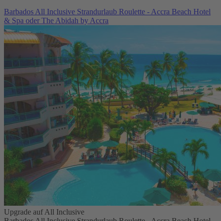
Barbados All Inclusive Strandurlaub Roulette - Accra Beach Hotel
& Spa oder The Abidah by Accra
Upgrade auf All Inclusive
Barbados All Inclusive Strandurlaub Roulette - Accra Beach Hotel