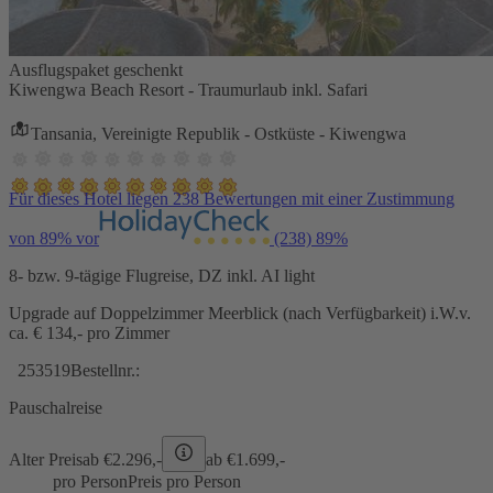
Ausflugspaket geschenkt
Kiwengwa Beach Resort - Traumurlaub inkl. Safari
Tansania, Vereinigte Republik - Ostküste - Kiwengwa
Für dieses Hotel liegen 238 Bewertungen mit einer Zustimmung
von 89% vor
(238)
89%
8- bzw. 9-tägige Flugreise, DZ inkl. AI light
Upgrade auf Doppelzimmer Meerblick (nach Verfügbarkeit) i.W.v.
ca. € 134,- pro Zimmer
253519
Bestellnr.:
Pauschalreise
Alter Preis
ab €
2.296,-
ab €
1.699,-
pro Person
Preis pro Person