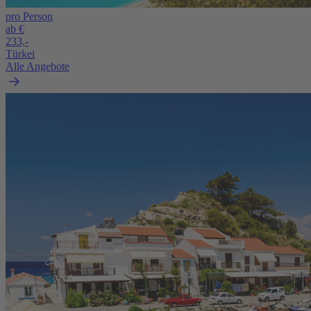
pro Person
ab €
233,-
Türkei
Alle Angebote