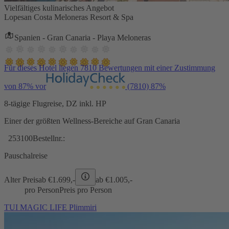
Vielfältiges kulinarisches Angebot
Lopesan Costa Meloneras Resort & Spa
Spanien - Gran Canaria - Playa Meloneras
Für dieses Hotel liegen 7810 Bewertungen mit einer Zustimmung
von 87% vor
(7810)
87%
8-tägige Flugreise, DZ inkl. HP
Einer der größten Wellness-Bereiche auf Gran Canaria
253100
Bestellnr.:
Pauschalreise
Alter Preis
ab €
1.699,-
ab €
1.005,-
pro Person
Preis pro Person
TUI MAGIC LIFE Plimmiri