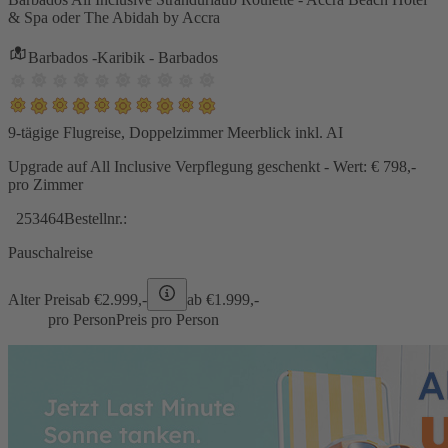
& Spa oder The Abidah by Accra
Barbados -Karibik - Barbados
9-tägige Flugreise, Doppelzimmer Meerblick inkl. AI
Upgrade auf All Inclusive Verpflegung geschenkt - Wert: € 798,-
pro Zimmer
253464
Bestellnr.:
Pauschalreise
Alter Preis
ab €
2.999,-
ab €
1.999,-
pro Person
Preis pro Person