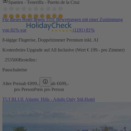
Spanien - Teneriffa - Puerto de la Cruz
Für dieses Hotel liegen 1191 Bewertungen mit einer Zustimmung
von 81% vor
(1191)
81%
8-tägige Flugreise, Doppelzimmer Premium inkl. AI
Kostenfreies Upgrade auf All Inclusive (Wert € 199.- pro Zimmer)
253500
Bestellnr.:
Pauschalreise
Alter Preis
ab €
899,-
ab €
699,-
pro Person
Preis pro Person
TUI BLUE Atlantic Hills - Adults Only Stil-Hotel