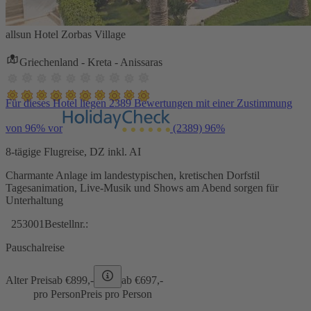
allsun Hotel Zorbas Village
Griechenland - Kreta - Anissaras
Für dieses Hotel liegen 2389 Bewertungen mit einer Zustimmung
von 96% vor
(2389)
96%
8-tägige Flugreise, DZ inkl. AI
Charmante Anlage im landestypischen, kretischen Dorfstil
Tagesanimation, Live-Musik und Shows am Abend sorgen für
Unterhaltung
253001
Bestellnr.:
Pauschalreise
Alter Preis
ab €
899,-
ab €
697,-
pro Person
Preis pro Person