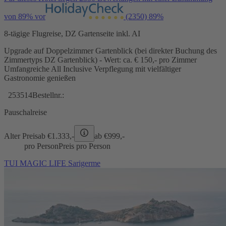
von 89% vor
(2350)
89%
8-tägige Flugreise, DZ Gartenseite inkl. AI
Upgrade auf Doppelzimmer Gartenblick (bei direkter Buchung des
Zimmertyps DZ Gartenblick) - Wert: ca. € 150,- pro Zimmer
Umfangreiche All Inclusive Verpflegung mit vielfältiger
Gastronomie genießen
253514
Bestellnr.:
Pauschalreise
Alter Preis
ab €
1.333,-
ab €
999,-
pro Person
Preis pro Person
TUI MAGIC LIFE Sarigerme