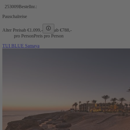
253009
Bestellnr.:
Pauschalreise
Alter Preis
ab €
1.099,-
ab €
788,-
pro Person
Preis pro Person
TUI BLUE Samaya