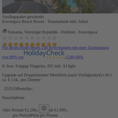
Ausflugspaket geschenkt
Kiwengwa Beach Resort - Traumurlaub inkl. Safari
Tansania, Vereinigte Republik - Ostküste - Kiwengwa
Für dieses Hotel liegen 238 Bewertungen mit einer Zustimmung
von 89% vor
(238)
89%
8- bzw. 9-tägige Flugreise, DZ inkl. AI light
Upgrade auf Doppelzimmer Meerblick (nach Verfügbarkeit) i.W.v.
ca. € 134,- pro Zimmer
253519
Bestellnr.:
Pauschalreise
Alter Preis
ab €
2.296,-
ab €
1.699,-
pro Person
Preis pro Person