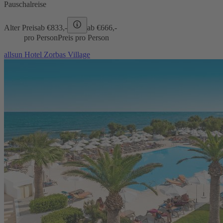
Pauschalreise
Alter Preis
ab €
833,-
ab €
666,-
pro Person
Preis pro Person
allsun Hotel Zorbas Village