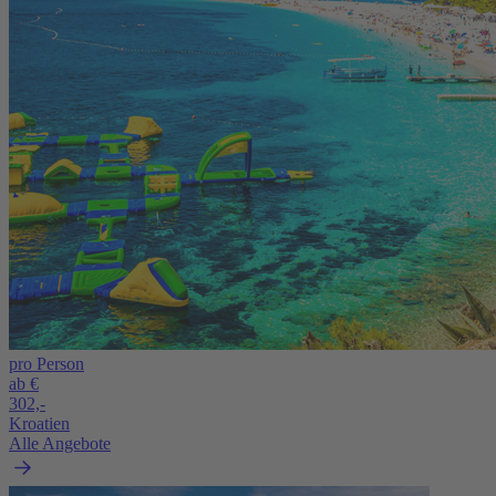
pro Person
ab €
302,-
Kroatien
Alle Angebote