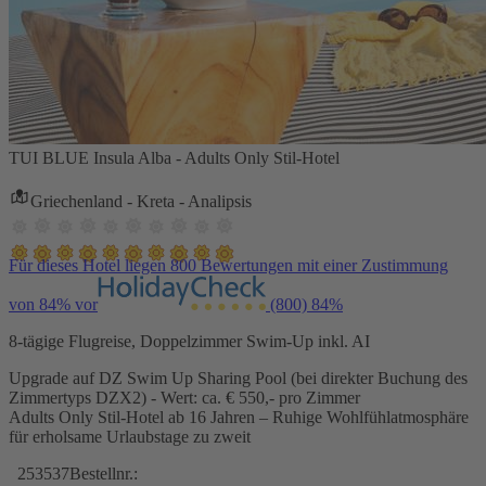
TUI BLUE Insula Alba - Adults Only Stil-Hotel
Griechenland - Kreta - Analipsis
Für dieses Hotel liegen 800 Bewertungen mit einer Zustimmung
von 84% vor
(800)
84%
8-tägige Flugreise, Doppelzimmer Swim-Up inkl. AI
Upgrade auf DZ Swim Up Sharing Pool (bei direkter Buchung des
Zimmertyps DZX2) - Wert: ca. € 550,- pro Zimmer
Adults Only Stil-Hotel ab 16 Jahren – Ruhige Wohlfühlatmosphäre
für erholsame Urlaubstage zu zweit
253537
Bestellnr.: