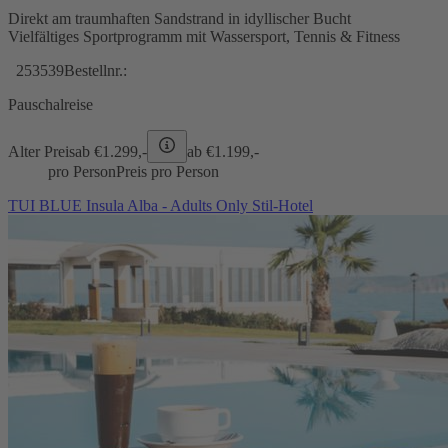
Direkt am traumhaften Sandstrand in idyllischer Bucht
Vielfältiges Sportprogramm mit Wassersport, Tennis & Fitness
253539
Bestellnr.:
Pauschalreise
Alter Preis
ab €
1.299,-
ab €
1.199,-
pro Person
Preis pro Person
TUI BLUE Insula Alba - Adults Only Stil-Hotel