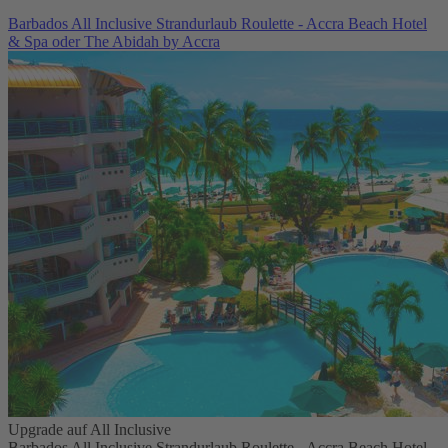
Barbados All Inclusive Strandurlaub Roulette - Accra Beach Hotel
& Spa oder The Abidah by Accra
Upgrade auf All Inclusive
Barbados All Inclusive Strandurlaub Roulette - Accra Beach Hotel