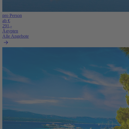
pro Person
ab €
291,-
Ägypten
Alle Angebote