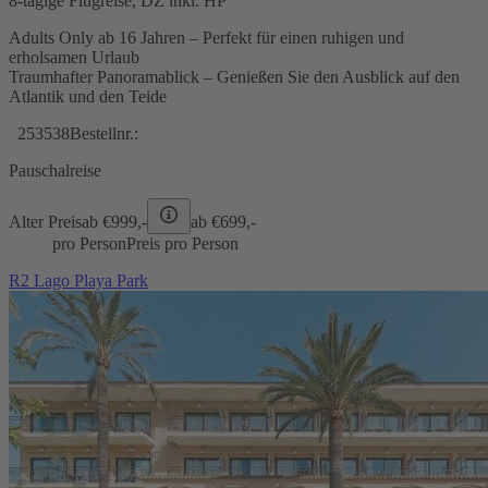
8-tägige Flugreise, DZ inkl. HP
Adults Only ab 16 Jahren – Perfekt für einen ruhigen und
erholsamen Urlaub
Traumhafter Panoramablick – Genießen Sie den Ausblick auf den
Atlantik und den Teide
253538
Bestellnr.:
Pauschalreise
Alter Preis
ab €
999,-
ab €
699,-
pro Person
Preis pro Person
R2 Lago Playa Park