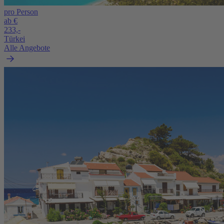
pro Person
ab €
233,-
Türkei
Alle Angebote