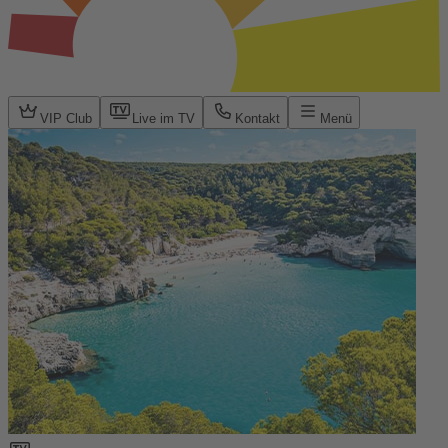
VIP Club
Live im TV
Kontakt
Menü