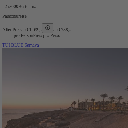
253009
Bestellnr.:
Pauschalreise
Alter Preis
ab €
1.099,-
ab €
788,-
pro Person
Preis pro Person
TUI BLUE Samaya