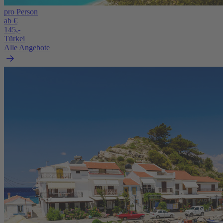
pro Person
ab €
145,-
Türkei
Alle Angebote