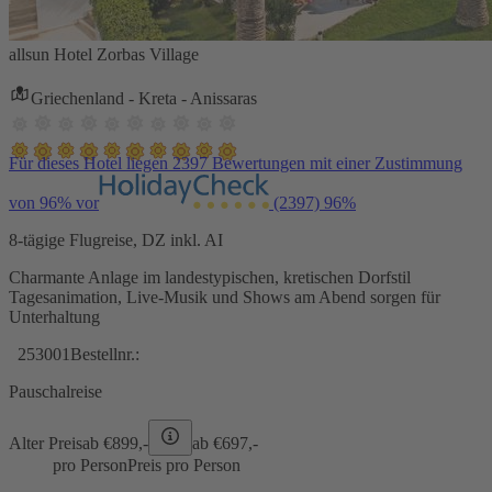
allsun Hotel Zorbas Village
Griechenland - Kreta - Anissaras
Für dieses Hotel liegen 2397 Bewertungen mit einer Zustimmung
von 96% vor
(2397)
96%
8-tägige Flugreise, DZ inkl. AI
Charmante Anlage im landestypischen, kretischen Dorfstil
Tagesanimation, Live-Musik und Shows am Abend sorgen für
Unterhaltung
253001
Bestellnr.:
Pauschalreise
Alter Preis
ab €
899,-
ab €
697,-
pro Person
Preis pro Person