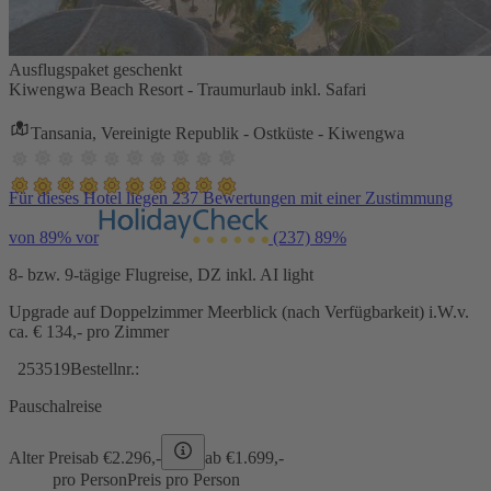
Ausflugspaket geschenkt
Kiwengwa Beach Resort - Traumurlaub inkl. Safari
Tansania, Vereinigte Republik - Ostküste - Kiwengwa
Für dieses Hotel liegen 237 Bewertungen mit einer Zustimmung
von 89% vor
(237)
89%
8- bzw. 9-tägige Flugreise, DZ inkl. AI light
Upgrade auf Doppelzimmer Meerblick (nach Verfügbarkeit) i.W.v.
ca. € 134,- pro Zimmer
253519
Bestellnr.:
Pauschalreise
Alter Preis
ab €
2.296,-
ab €
1.699,-
pro Person
Preis pro Person