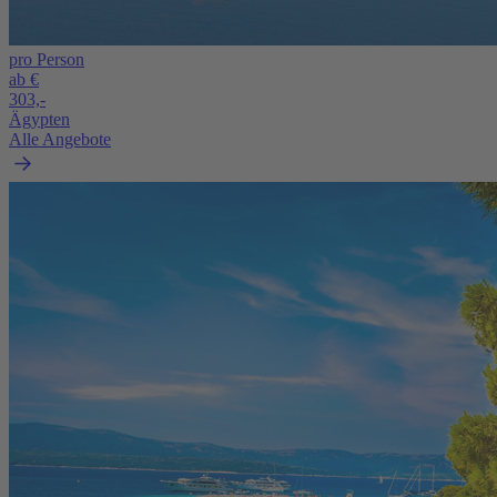
pro Person
ab €
303,-
Ägypten
Alle Angebote