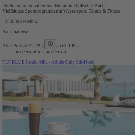
Direkt am traumhaften Sandstrand in idyllischer Bucht
Vielfältiges Sportprogramm mit Wassersport, Tennis & Fitness
253539
Bestellnr.:
Pauschalreise
Alter Preis
ab €
1.299,-
ab €
1.199,-
pro Person
Preis pro Person
TUI BLUE Insula Alba - Adults Only Stil-Hotel