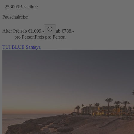
253009
Bestellnr.:
Pauschalreise
Alter Preis
ab €
1.099,-
ab €
788,-
pro Person
Preis pro Person
TUI BLUE Samaya