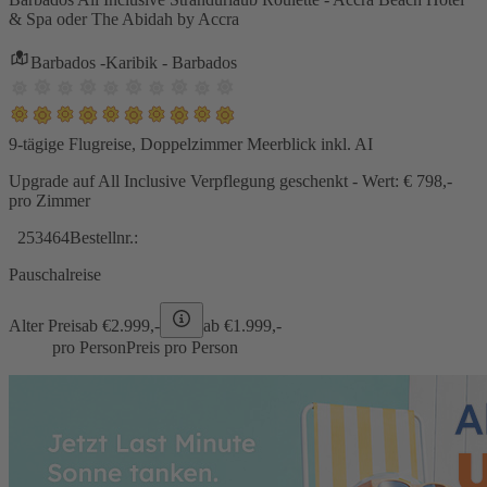
& Spa oder The Abidah by Accra
Barbados -Karibik - Barbados
9-tägige Flugreise, Doppelzimmer Meerblick inkl. AI
Upgrade auf All Inclusive Verpflegung geschenkt - Wert: € 798,-
pro Zimmer
253464
Bestellnr.:
Pauschalreise
Alter Preis
ab €
2.999,-
ab €
1.999,-
pro Person
Preis pro Person