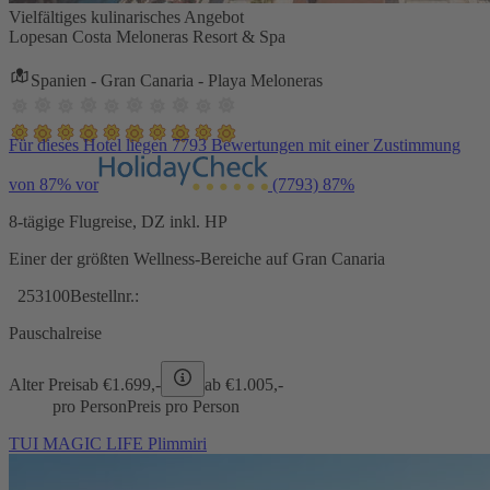
Vielfältiges kulinarisches Angebot
Lopesan Costa Meloneras Resort & Spa
Spanien - Gran Canaria - Playa Meloneras
Für dieses Hotel liegen 7793 Bewertungen mit einer Zustimmung
von 87% vor
(7793)
87%
8-tägige Flugreise, DZ inkl. HP
Einer der größten Wellness-Bereiche auf Gran Canaria
253100
Bestellnr.:
Pauschalreise
Alter Preis
ab €
1.699,-
ab €
1.005,-
pro Person
Preis pro Person
TUI MAGIC LIFE Plimmiri