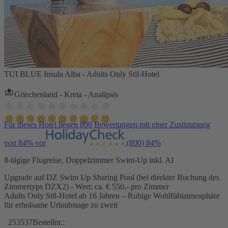
TUI BLUE Insula Alba - Adults Only Stil-Hotel
Griechenland - Kreta - Analipsis
Für dieses Hotel liegen 800 Bewertungen mit einer Zustimmung
von 84% vor
(800)
84%
8-tägige Flugreise, Doppelzimmer Swim-Up inkl. AI
Upgrade auf DZ Swim Up Sharing Pool (bei direkter Buchung des
Zimmertyps DZX2) - Wert: ca. € 550,- pro Zimmer
Adults Only Stil-Hotel ab 16 Jahren – Ruhige Wohlfühlatmosphäre
für erholsame Urlaubstage zu zweit
253537
Bestellnr.: