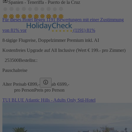
Spanien - Teneriffa - Puerto de la Cruz
Für dieses Hotel liegen 1191 Bewertungen mit einer Zustimmung
von 81% vor
(1191)
81%
8-tägige Flugreise, Doppelzimmer Premium inkl. AI
Kostenfreies Upgrade auf All Inclusive (Wert € 199.- pro Zimmer)
253500
Bestellnr.:
Pauschalreise
Alter Preis
ab €
899,-
ab €
699,-
pro Person
Preis pro Person
TUI BLUE Atlantic Hills - Adults Only Stil-Hotel