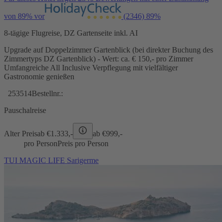
von 89% vor
(2346)
89%
8-tägige Flugreise, DZ Gartenseite inkl. AI
Upgrade auf Doppelzimmer Gartenblick (bei direkter Buchung des
Zimmertyps DZ Gartenblick) - Wert: ca. € 150,- pro Zimmer
Umfangreiche All Inclusive Verpflegung mit vielfältiger
Gastronomie genießen
253514
Bestellnr.:
Pauschalreise
Alter Preis
ab €
1.333,-
ab €
999,-
pro Person
Preis pro Person
TUI MAGIC LIFE Sarigerme