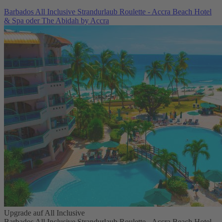
Barbados All Inclusive Strandurlaub Roulette - Accra Beach Hotel
& Spa oder The Abidah by Accra
Upgrade auf All Inclusive
Barbados All Inclusive Strandurlaub Roulette - Accra Beach Hotel