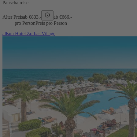
Pauschalreise
Alter Preis
ab €
833,-
ab €
666,-
pro Person
Preis pro Person
allsun Hotel Zorbas Village