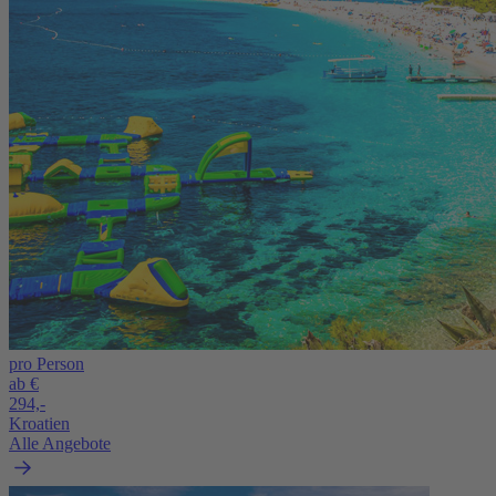
pro Person
ab €
294,-
Kroatien
Alle Angebote