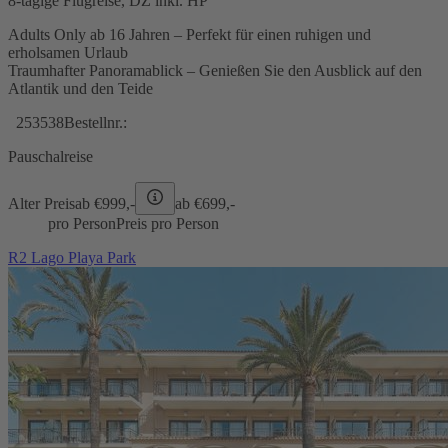
8-tägige Flugreise, DZ inkl. HP
Adults Only ab 16 Jahren – Perfekt für einen ruhigen und
erholsamen Urlaub
Traumhafter Panoramablick – Genießen Sie den Ausblick auf den
Atlantik und den Teide
253538
Bestellnr.:
Pauschalreise
Alter Preis
ab €
999,-
ab €
699,-
pro Person
Preis pro Person
R2 Lago Playa Park