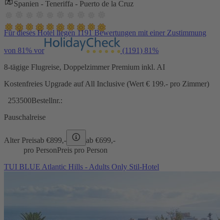
Spanien - Teneriffa - Puerto de la Cruz
Für dieses Hotel liegen 1191 Bewertungen mit einer Zustimmung
von 81% vor
(1191)
81%
8-tägige Flugreise, Doppelzimmer Premium inkl. AI
Kostenfreies Upgrade auf All Inclusive (Wert € 199.- pro Zimmer)
253500
Bestellnr.:
Pauschalreise
Alter Preis
ab €
899,-
ab €
699,-
pro Person
Preis pro Person
TUI BLUE Atlantic Hills - Adults Only Stil-Hotel