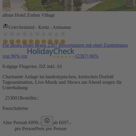
allsun Hotel Zorbas Village
Griechenland - Kreta - Anissaras
Für dieses Hotel liegen 2397 Bewertungen mit einer Zustimmung
von 96% vor
(2397)
96%
8-tägige Flugreise, DZ inkl. AI
Charmante Anlage im landestypischen, kretischen Dorfstil
Tagesanimation, Live-Musik und Shows am Abend sorgen für
Unterhaltung
253001
Bestellnr.:
Pauschalreise
Alter Preis
ab €
899,-
ab €
697,-
pro Person
Preis pro Person