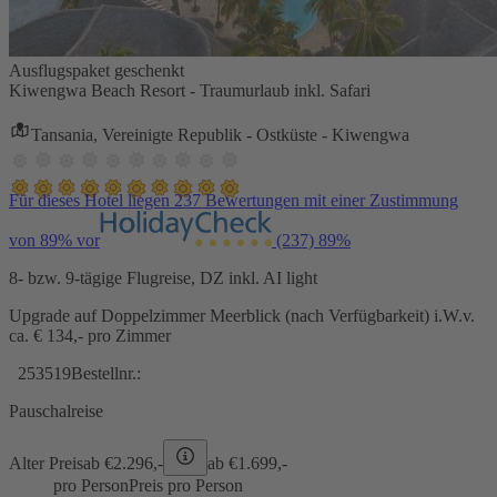
Ausflugspaket geschenkt
Kiwengwa Beach Resort - Traumurlaub inkl. Safari
Tansania, Vereinigte Republik - Ostküste - Kiwengwa
Für dieses Hotel liegen 237 Bewertungen mit einer Zustimmung
von 89% vor
(237)
89%
8- bzw. 9-tägige Flugreise, DZ inkl. AI light
Upgrade auf Doppelzimmer Meerblick (nach Verfügbarkeit) i.W.v.
ca. € 134,- pro Zimmer
253519
Bestellnr.:
Pauschalreise
Alter Preis
ab €
2.296,-
ab €
1.699,-
pro Person
Preis pro Person