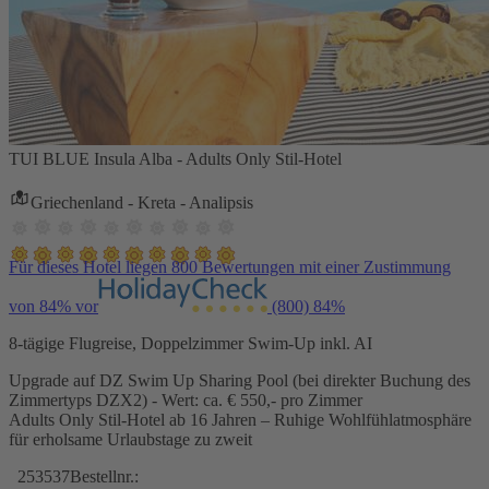
TUI BLUE Insula Alba - Adults Only Stil-Hotel
Griechenland - Kreta - Analipsis
Für dieses Hotel liegen 800 Bewertungen mit einer Zustimmung
von 84% vor
(800)
84%
8-tägige Flugreise, Doppelzimmer Swim-Up inkl. AI
Upgrade auf DZ Swim Up Sharing Pool (bei direkter Buchung des
Zimmertyps DZX2) - Wert: ca. € 550,- pro Zimmer
Adults Only Stil-Hotel ab 16 Jahren – Ruhige Wohlfühlatmosphäre
für erholsame Urlaubstage zu zweit
253537
Bestellnr.: