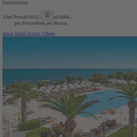
Pauschalreise
Alter Preis
ab €
833,-
ab €
666,-
pro Person
Preis pro Person
allsun Hotel Zorbas Village