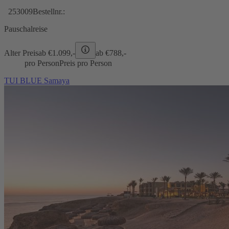
253009
Bestellnr.:
Pauschalreise
Alter Preis
ab €
1.099,-
ab €
788,-
pro Person
Preis pro Person
TUI BLUE Samaya