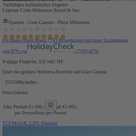
Vielfältiges kulinarisches Angebot
Lopesan Costa Meloneras Resort & Spa
Spanien - Gran Canaria - Playa Meloneras
Für dieses Hotel liegen 7793 Bewertungen mit einer Zustimmung
von 87% vor
(7793)
87%
8-tägige Flugreise, DZ inkl. HP
Einer der größten Wellness-Bereiche auf Gran Canaria
253100
Bestellnr.:
Pauschalreise
Alter Preis
ab €
1.699,-
ab €
1.005,-
pro Person
Preis pro Person
TUI MAGIC LIFE Plimmiri