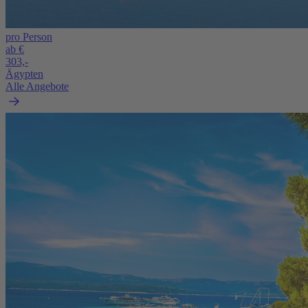
pro Person
ab €
303,-
Ägypten
Alle Angebote