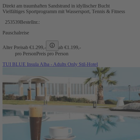
Direkt am traumhaften Sandstrand in idyllischer Bucht
Vielfältiges Sportprogramm mit Wassersport, Tennis & Fitness
253539
Bestellnr.:
Pauschalreise
Alter Preis
ab €
1.299,-
ab €
1.199,-
pro Person
Preis pro Person
TUI BLUE Insula Alba - Adults Only Stil-Hotel