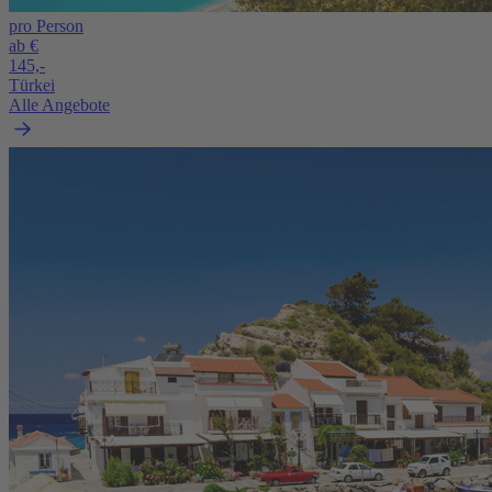
pro Person
ab €
145,-
Türkei
Alle Angebote