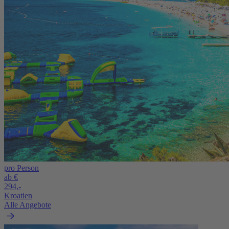
pro Person
ab €
294,-
Kroatien
Alle Angebote