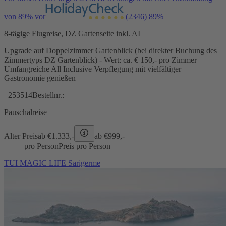
von 89% vor
(2346)
89%
8-tägige Flugreise, DZ Gartenseite inkl. AI
Upgrade auf Doppelzimmer Gartenblick (bei direkter Buchung des
Zimmertyps DZ Gartenblick) - Wert: ca. € 150,- pro Zimmer
Umfangreiche All Inclusive Verpflegung mit vielfältiger
Gastronomie genießen
253514
Bestellnr.:
Pauschalreise
Alter Preis
ab €
1.333,-
ab €
999,-
pro Person
Preis pro Person
TUI MAGIC LIFE Sarigerme