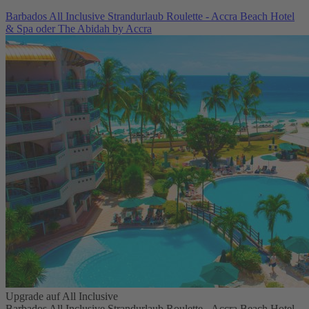
Barbados All Inclusive Strandurlaub Roulette - Accra Beach Hotel
& Spa oder The Abidah by Accra
Upgrade auf All Inclusive
Barbados All Inclusive Strandurlaub Roulette - Accra Beach Hotel