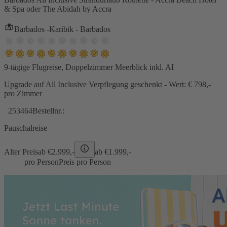
& Spa oder The Abidah by Accra
Barbados -Karibik - Barbados
9-tägige Flugreise, Doppelzimmer Meerblick inkl. AI
Upgrade auf All Inclusive Verpflegung geschenkt - Wert: € 798,-
pro Zimmer
253464
Bestellnr.:
Pauschalreise
Alter Preis
ab €
2.999,-
ab €
1.999,-
pro Person
Preis pro Person