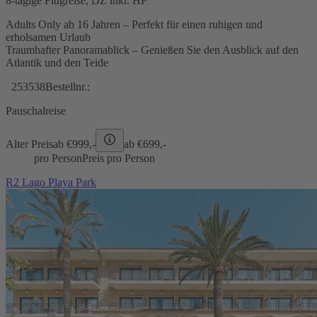
8-tägige Flugreise, DZ inkl. HP
Adults Only ab 16 Jahren – Perfekt für einen ruhigen und
erholsamen Urlaub
Traumhafter Panoramablick – Genießen Sie den Ausblick auf den
Atlantik und den Teide
253538
Bestellnr.:
Pauschalreise
Alter Preis
ab €
999,-
ab €
699,-
pro Person
Preis pro Person
R2 Lago Playa Park