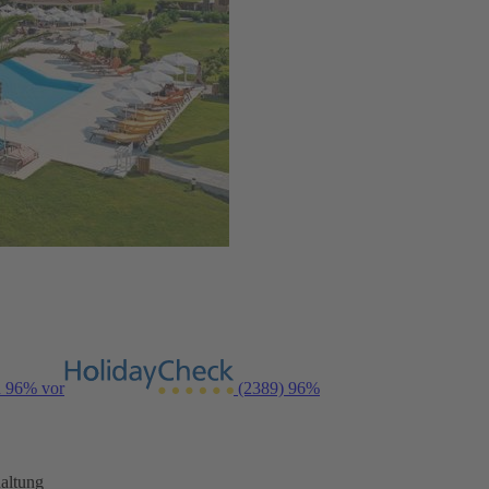
n 96% vor
(2389)
96%
altung