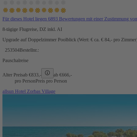
Für dieses Hotel liegen 6893 Bewertungen mit einer Zustimmung vo
8-tägige Flugreise, DZ inkl. AI
Upgrade auf Doppelzimmer Poolblick (Wert: € ca. € 84,- pro Zimmer) 
253504
Bestellnr.:
Pauschalreise
Alter Preis
ab €
833,-
ab €
666,-
pro Person
Preis pro Person
allsun Hotel Zorbas Village