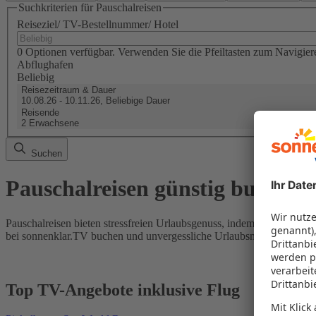
Suchkriterien für Pauschalreisen
Reiseziel/ TV-Bestellnummer/ Hotel
0 Optionen verfügbar. Verwenden Sie die Pfeiltasten zum Navigier
Abflughafen
Beliebig
Reisezeitraum & Dauer
10.08.26 - 10.11.26, Beliebige Dauer
Reisende
2 Erwachsene
Suchen
Pauschalreisen günstig buchen
Pauschalreisen bieten stressfreien Urlaubsgenuss, indem Flug und Hot
bei sonnenklar.TV buchen und unvergessliche Urlaubsmomente erleb
Top TV-Angebote inklusive Flug