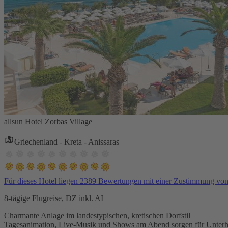
allsun Hotel Zorbas Village
Griechenland - Kreta - Anissaras
Für dieses Hotel liegen 2389 Bewertungen mit einer Zustimmung vo
8-tägige Flugreise, DZ inkl. AI
Charmante Anlage im landestypischen, kretischen Dorfstil
Tagesanimation, Live-Musik und Shows am Abend sorgen für Unterh