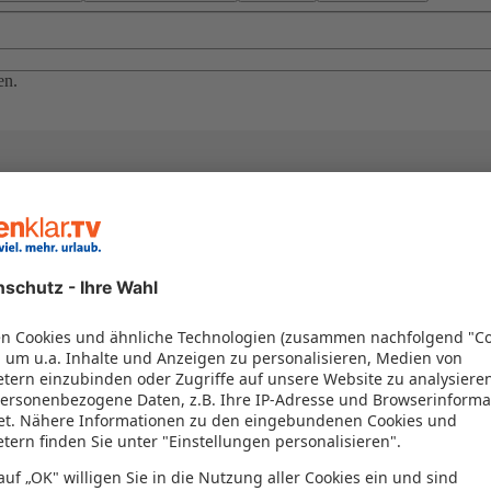
en.
el in einem Paket kombiniert werden – das spart Zeit und Geld. Nutzen 
en!