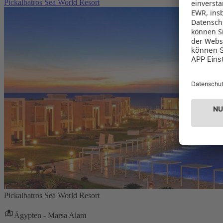
Pickalbatros Sea World Resort
Pickalbatros Sea World Resort
Ägypten - Marsa Alam