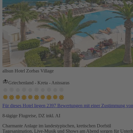
allsun Hotel Zorbas Village
Griechenland - Kreta - Anissaras
Für dieses Hotel liegen 2397 Bewertungen mit einer Zustimmung vo
8-tägige Flugreise, DZ inkl. AI
Charmante Anlage im landestypischen, kretischen Dorfstil
Tagesanimation, Live-Musik und Shows am Abend sorgen für Unterh