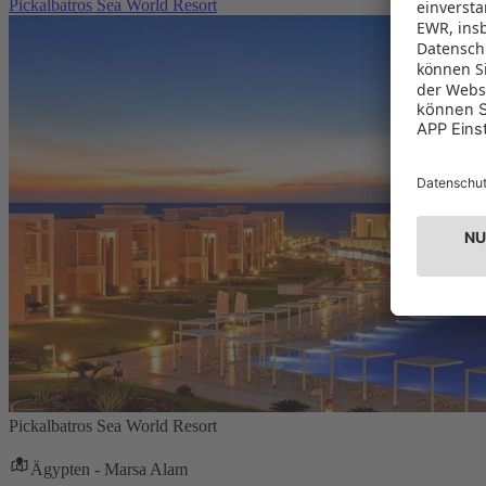
Pickalbatros Sea World Resort
Pickalbatros Sea World Resort
Ägypten - Marsa Alam