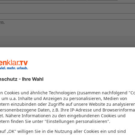
en.
el in einem Paket kombiniert werden – das spart Zeit und Geld. Nutzen 
en!