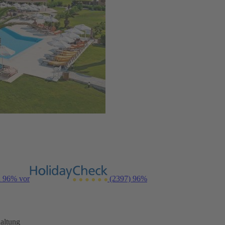
n 96% vor
(2397)
96%
altung