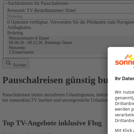
Suchkriterien für Pauschalreisen
Reiseziel/ TV-Bestellnummer/ Hotel
0 Optionen verfügbar. Verwenden Sie die Pfeiltasten zum Navigier
Abflughafen
Beliebig
Reisezeitraum & Dauer
09.08.26 - 09.11.26, Beliebige Dauer
Reisende
2 Erwachsene
Suchen
Pauschalreisen günstig buchen
Pauschalreisen bieten stressfreien Urlaubsgenuss, indem Flug und Hot
bei sonnenklar.TV buchen und unvergessliche Urlaubsmomente erleb
Top TV-Angebote inklusive Flug