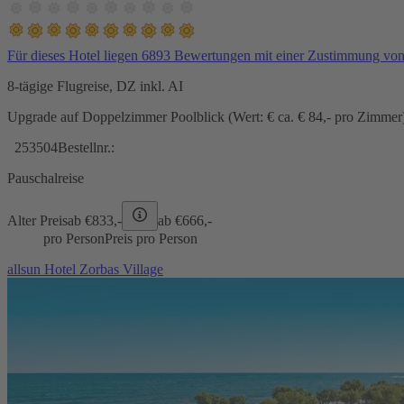
Für dieses Hotel liegen 6893 Bewertungen mit einer Zustimmung vo
8-tägige Flugreise, DZ inkl. AI
Upgrade auf Doppelzimmer Poolblick (Wert: € ca. € 84,- pro Zimmer) 
253504
Bestellnr.:
Pauschalreise
Alter Preis
ab €
833,-
ab €
666,-
pro Person
Preis pro Person
allsun Hotel Zorbas Village