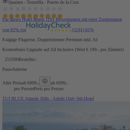
Spanien - Teneriffa - Puerto de la Cruz
Für dieses Hotel liegen 1191 Bewertungen mit einer Zustimmung
von 81% vor
(1191)
81%
8-tägige Flugreise, Doppelzimmer Premium inkl. AI
Kostenfreies Upgrade auf All Inclusive (Wert € 199.- pro Zimmer)
253500
Bestellnr.:
Pauschalreise
Alter Preis
ab €
899,-
ab €
699,-
pro Person
Preis pro Person
TUI BLUE Atlantic Hills - Adults Only Stil-Hotel