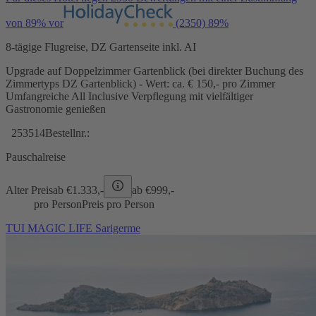
von 89% vor
(2350)
89%
8-tägige Flugreise, DZ Gartenseite inkl. AI
Upgrade auf Doppelzimmer Gartenblick (bei direkter Buchung des
Zimmertyps DZ Gartenblick) - Wert: ca. € 150,- pro Zimmer
Umfangreiche All Inclusive Verpflegung mit vielfältiger
Gastronomie genießen
253514
Bestellnr.:
Pauschalreise
Alter Preis
ab €
1.333,-
ab €
999,-
pro Person
Preis pro Person
TUI MAGIC LIFE Sarigerme