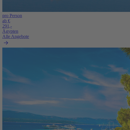
pro Person
ab €
291,-
Ägypten
Alle Angebote