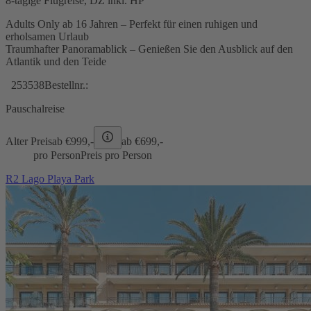
8-tägige Flugreise, DZ inkl. HP
Adults Only ab 16 Jahren – Perfekt für einen ruhigen und
erholsamen Urlaub
Traumhafter Panoramablick – Genießen Sie den Ausblick auf den
Atlantik und den Teide
253538
Bestellnr.:
Pauschalreise
Alter Preis
ab €
999,-
ab €
699,-
pro Person
Preis pro Person
R2 Lago Playa Park