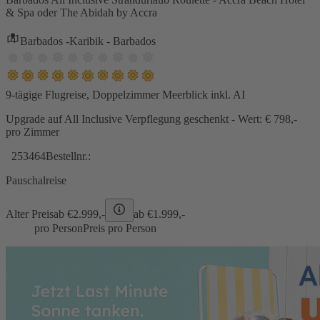
& Spa oder The Abidah by Accra
Barbados -Karibik - Barbados
9-tägige Flugreise, Doppelzimmer Meerblick inkl. AI
Upgrade auf All Inclusive Verpflegung geschenkt - Wert: € 798,-
pro Zimmer
253464
Bestellnr.:
Pauschalreise
Alter Preis
ab €
2.999,-
ab €
1.999,-
pro Person
Preis pro Person