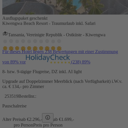
Ausflugspaket geschenkt
Kiwengwa Beach Resort - Traumurlaub inkl. Safari
Tansania, Vereinigte Republik - Ostküste - Kiwengwa
Für dieses Hotel liegen 238 Bewertungen mit einer Zustimmung
von 89% vor
(238)
89%
8- bzw. 9-tägige Flugreise, DZ inkl. AI light
Upgrade auf Doppelzimmer Meerblick (nach Verfügbarkeit) i.W.v.
ca. € 134,- pro Zimmer
253519
Bestellnr.:
Pauschalreise
Alter Preis
ab €
2.296,-
ab €
1.699,-
pro Person
Preis pro Person