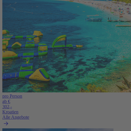
pro Person
ab €
302,-
Kroatien
Alle Angebote