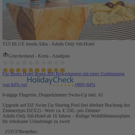
TUI BLUE Insula Alba - Adults Only Stil-Hotel
Griechenland - Kreta - Analipsis
Für dieses Hotel liegen 800 Bewertungen mit einer Zustimmung
von 84% vor
(800)
84%
8-tägige Flugreise, Doppelzimmer Swim-Up inkl. AI
Upgrade auf DZ Swim Up Sharing Pool (bei direkter Buchung des
Zimmertyps DZX2) - Wert: ca. € 550,- pro Zimmer
Adults Only Stil-Hotel ab 16 Jahren – Ruhige Wohlfühlatmosphäre
für erholsame Urlaubstage zu zweit
253537
Bestellnr.: