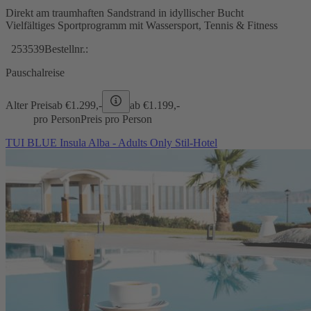
Direkt am traumhaften Sandstrand in idyllischer Bucht
Vielfältiges Sportprogramm mit Wassersport, Tennis & Fitness
253539
Bestellnr.:
Pauschalreise
Alter Preis
ab €
1.299,-
ab €
1.199,-
pro Person
Preis pro Person
TUI BLUE Insula Alba - Adults Only Stil-Hotel