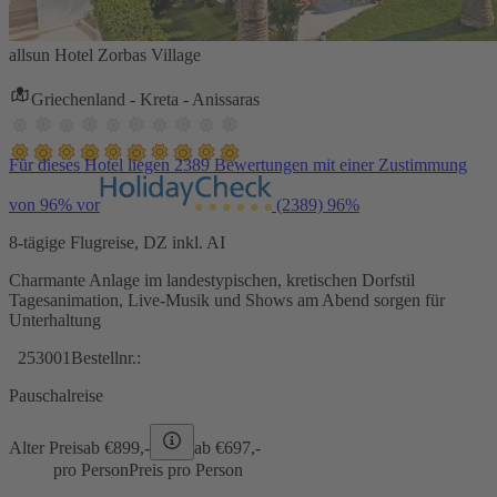
allsun Hotel Zorbas Village
Griechenland - Kreta - Anissaras
Für dieses Hotel liegen 2389 Bewertungen mit einer Zustimmung
von 96% vor
(2389)
96%
8-tägige Flugreise, DZ inkl. AI
Charmante Anlage im landestypischen, kretischen Dorfstil
Tagesanimation, Live-Musik und Shows am Abend sorgen für
Unterhaltung
253001
Bestellnr.:
Pauschalreise
Alter Preis
ab €
899,-
ab €
697,-
pro Person
Preis pro Person