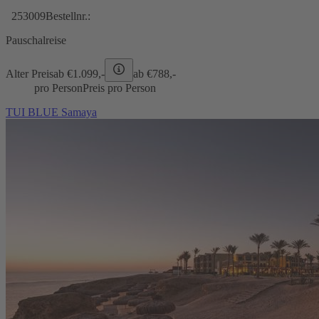
253009
Bestellnr.:
Pauschalreise
Alter Preis
ab €
1.099,-
ab €
788,-
pro Person
Preis pro Person
TUI BLUE Samaya