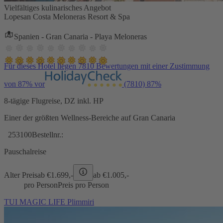
Vielfältiges kulinarisches Angebot
Lopesan Costa Meloneras Resort & Spa
Spanien - Gran Canaria - Playa Meloneras
Für dieses Hotel liegen 7810 Bewertungen mit einer Zustimmung
von 87% vor
(7810)
87%
8-tägige Flugreise, DZ inkl. HP
Einer der größten Wellness-Bereiche auf Gran Canaria
253100
Bestellnr.:
Pauschalreise
Alter Preis
ab €
1.699,-
ab €
1.005,-
pro Person
Preis pro Person
TUI MAGIC LIFE Plimmiri