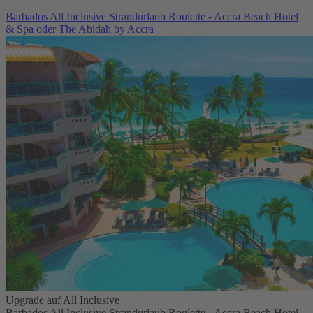
Barbados All Inclusive Strandurlaub Roulette - Accra Beach Hotel
& Spa oder The Abidah by Accra
Upgrade auf All Inclusive
Barbados All Inclusive Strandurlaub Roulette - Accra Beach Hotel