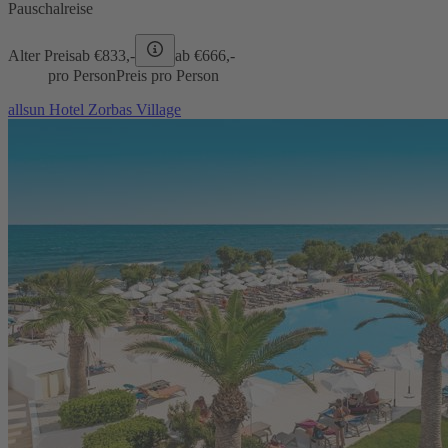
Pauschalreise
Alter Preis
ab €
833,-
ab €
666,-
pro Person
Preis pro Person
allsun Hotel Zorbas Village