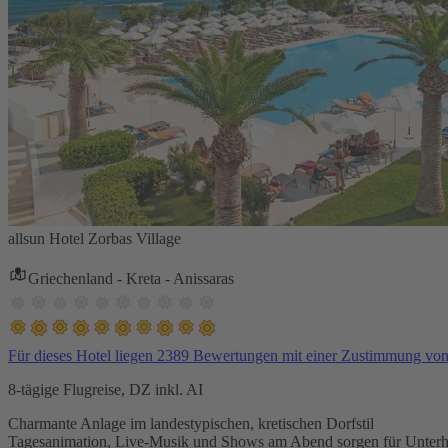
allsun Hotel Zorbas Village
Griechenland - Kreta - Anissaras
Für dieses Hotel liegen 2389 Bewertungen mit einer Zustimmung vo
8-tägige Flugreise, DZ inkl. AI
Charmante Anlage im landestypischen, kretischen Dorfstil
Tagesanimation, Live-Musik und Shows am Abend sorgen für Unterh