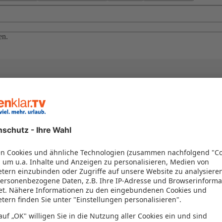
en.
el in einem Paket kombiniert werden – das spart Zeit und Geld. Nutzen 
en!