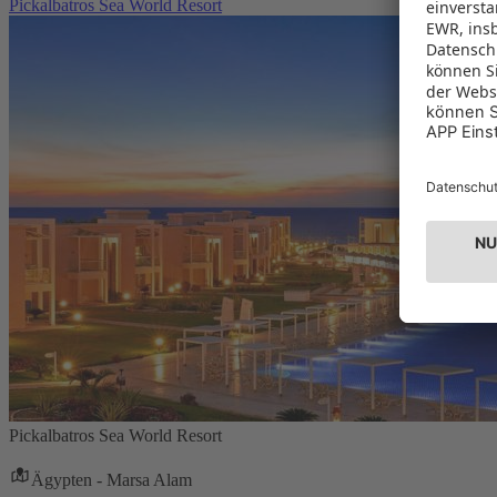
Pickalbatros Sea World Resort
Pickalbatros Sea World Resort
Ägypten - Marsa Alam