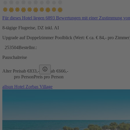
Für dieses Hotel liegen 6893 Bewertungen mit einer Zustimmung vo
8-tägige Flugreise, DZ inkl. AI
Upgrade auf Doppelzimmer Poolblick (Wert: € ca. € 84,- pro Zimmer) 
253504
Bestellnr.:
Pauschalreise
Alter Preis
ab €
833,-
ab €
666,-
pro Person
Preis pro Person
allsun Hotel Zorbas Village