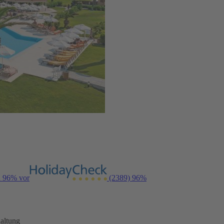
n 96% vor
(2389)
96%
altung