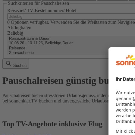
Suchkriterien für Pauschalreisen
Reiseziel/ TV-Bestellnummer/ Hotel
0 Optionen verfügbar. Verwenden Sie die Pfeiltasten zum Navigier
Abflughafen
Beliebig
Reisezeitraum & Dauer
10.08.26 - 10.11.26, Beliebige Dauer
Reisende
2 Erwachsene
Suchen
Pauschalreisen günstig buchen
Pauschalreisen bieten stressfreien Urlaubsgenuss, indem Flug und Hot
bei sonnenklar.TV buchen und unvergessliche Urlaubsmomente erleb
Top TV-Angebote inklusive Flug