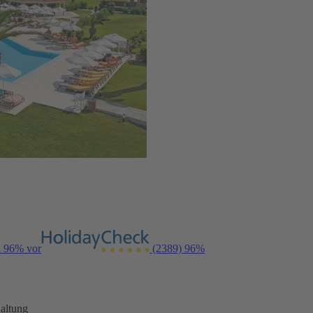
n 96% vor
(2389)
96%
altung