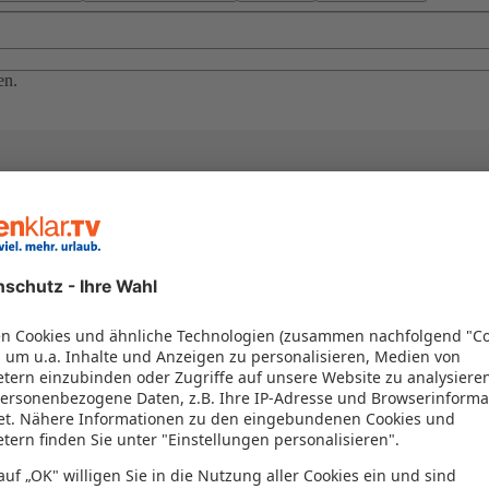
en.
el in einem Paket kombiniert werden – das spart Zeit und Geld. Nutzen 
en!