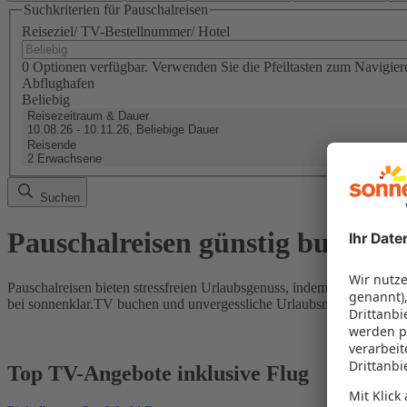
Suchkriterien für Pauschalreisen
Reiseziel/ TV-Bestellnummer/ Hotel
0 Optionen verfügbar. Verwenden Sie die Pfeiltasten zum Navigier
Abflughafen
Beliebig
Reisezeitraum & Dauer
10.08.26 - 10.11.26, Beliebige Dauer
Reisende
2 Erwachsene
Suchen
Pauschalreisen günstig buchen
Pauschalreisen bieten stressfreien Urlaubsgenuss, indem Flug und Hot
bei sonnenklar.TV buchen und unvergessliche Urlaubsmomente erleb
Top TV-Angebote inklusive Flug