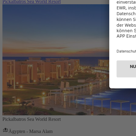
Pickalbatros Sea World Resort
Pickalbatros Sea World Resort
Ägypten - Marsa Alam