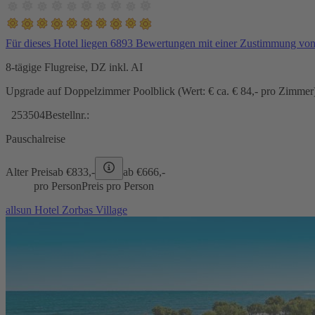
Für dieses Hotel liegen 6893 Bewertungen mit einer Zustimmung vo
8-tägige Flugreise, DZ inkl. AI
Upgrade auf Doppelzimmer Poolblick (Wert: € ca. € 84,- pro Zimmer) 
253504
Bestellnr.:
Pauschalreise
Alter Preis
ab €
833,-
ab €
666,-
pro Person
Preis pro Person
allsun Hotel Zorbas Village