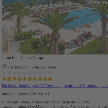
allsun Hotel Zorbas Village
Griechenland - Kreta - Anissaras
Für dieses Hotel liegen 2389 Bewertungen mit einer Zustimmung vo
8-tägige Flugreise, DZ inkl. AI
Charmante Anlage im landestypischen, kretischen Dorfstil
Tagesanimation, Live-Musik und Shows am Abend sorgen für Unterh