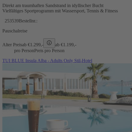
Direkt am traumhaften Sandstrand in idyllischer Bucht
Vielfältiges Sportprogramm mit Wassersport, Tennis & Fitness
253539
Bestellnr.:
Pauschalreise
Alter Preis
ab €
1.299,-
ab €
1.199,-
pro Person
Preis pro Person
TUI BLUE Insula Alba - Adults Only Stil-Hotel