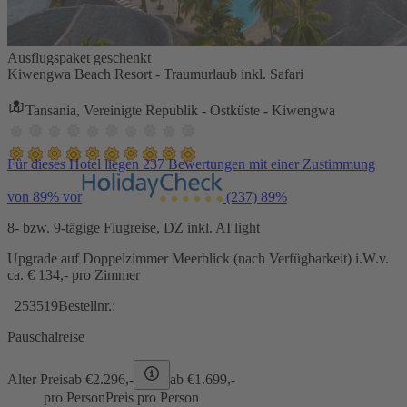
Ausflugspaket geschenkt
Kiwengwa Beach Resort - Traumurlaub inkl. Safari
Tansania, Vereinigte Republik - Ostküste - Kiwengwa
Für dieses Hotel liegen 237 Bewertungen mit einer Zustimmung
von 89% vor
(237)
89%
8- bzw. 9-tägige Flugreise, DZ inkl. AI light
Upgrade auf Doppelzimmer Meerblick (nach Verfügbarkeit) i.W.v.
ca. € 134,- pro Zimmer
253519
Bestellnr.:
Pauschalreise
Alter Preis
ab €
2.296,-
ab €
1.699,-
pro Person
Preis pro Person