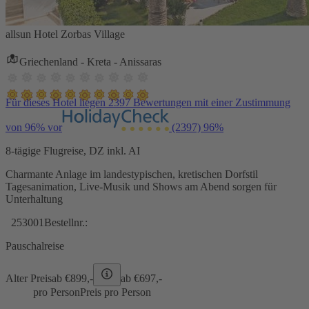
allsun Hotel Zorbas Village
Griechenland - Kreta - Anissaras
Für dieses Hotel liegen 2397 Bewertungen mit einer Zustimmung
von 96% vor
(2397)
96%
8-tägige Flugreise, DZ inkl. AI
Charmante Anlage im landestypischen, kretischen Dorfstil
Tagesanimation, Live-Musik und Shows am Abend sorgen für
Unterhaltung
253001
Bestellnr.:
Pauschalreise
Alter Preis
ab €
899,-
ab €
697,-
pro Person
Preis pro Person