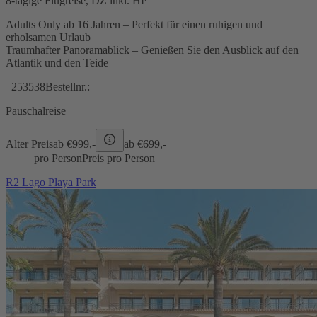
8-tägige Flugreise, DZ inkl. HP
Adults Only ab 16 Jahren – Perfekt für einen ruhigen und
erholsamen Urlaub
Traumhafter Panoramablick – Genießen Sie den Ausblick auf den
Atlantik und den Teide
253538
Bestellnr.:
Pauschalreise
Alter Preis
ab €
999,-
ab €
699,-
pro Person
Preis pro Person
R2 Lago Playa Park