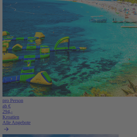
pro Person
ab €
294,-
Kroatien
Alle Angebote