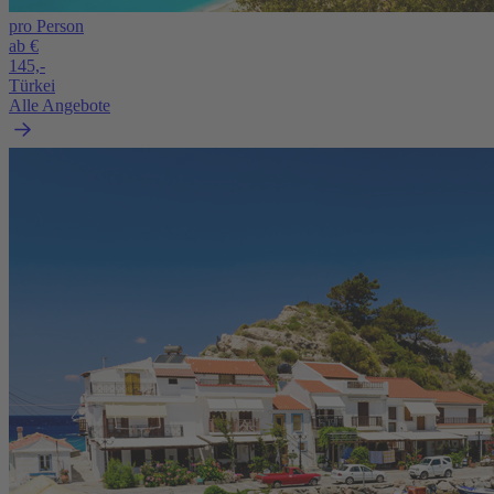
pro Person
ab €
145,-
Türkei
Alle Angebote