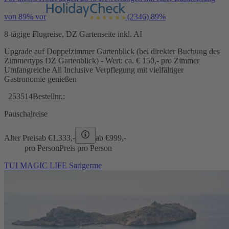
von 89% vor
(2346)
89%
8-tägige Flugreise, DZ Gartenseite inkl. AI
Upgrade auf Doppelzimmer Gartenblick (bei direkter Buchung des
Zimmertyps DZ Gartenblick) - Wert: ca. € 150,- pro Zimmer
Umfangreiche All Inclusive Verpflegung mit vielfältiger
Gastronomie genießen
253514
Bestellnr.:
Pauschalreise
Alter Preis
ab €
1.333,-
ab €
999,-
pro Person
Preis pro Person
TUI MAGIC LIFE Sarigerme