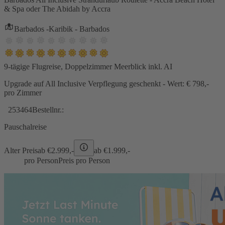
& Spa oder The Abidah by Accra
Barbados -Karibik - Barbados
9-tägige Flugreise, Doppelzimmer Meerblick inkl. AI
Upgrade auf All Inclusive Verpflegung geschenkt - Wert: € 798,-
pro Zimmer
253464
Bestellnr.:
Pauschalreise
Alter Preis
ab €
2.999,-
ab €
1.999,-
pro Person
Preis pro Person