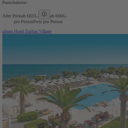
Pauschalreise
Alter Preis
ab €
833,-
ab €
666,-
pro Person
Preis pro Person
allsun Hotel Zorbas Village