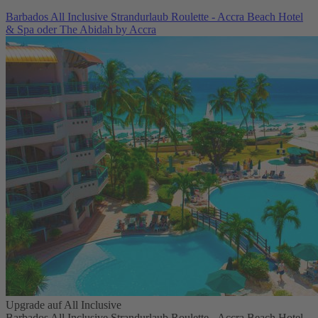
Barbados All Inclusive Strandurlaub Roulette - Accra Beach Hotel
& Spa oder The Abidah by Accra
Upgrade auf All Inclusive
Barbados All Inclusive Strandurlaub Roulette - Accra Beach Hotel