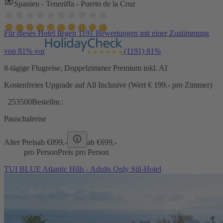
Spanien - Teneriffa - Puerto de la Cruz
Für dieses Hotel liegen 1191 Bewertungen mit einer Zustimmung
von 81% vor
(1191)
81%
8-tägige Flugreise, Doppelzimmer Premium inkl. AI
Kostenfreies Upgrade auf All Inclusive (Wert € 199.- pro Zimmer)
253500
Bestellnr.:
Pauschalreise
Alter Preis
ab €
899,-
ab €
699,-
pro Person
Preis pro Person
TUI BLUE Atlantic Hills - Adults Only Stil-Hotel