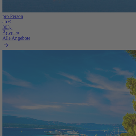
pro Person
ab €
303,-
Ägypten
Alle Angebote