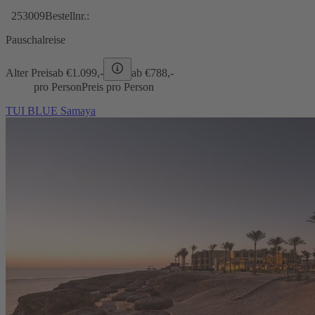
253009
Bestellnr.:
Pauschalreise
Alter Preis
ab €
1.099,-
ab €
788,-
pro Person
Preis pro Person
TUI BLUE Samaya