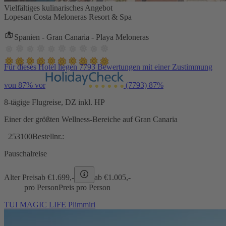
Vielfältiges kulinarisches Angebot
Lopesan Costa Meloneras Resort & Spa
Spanien - Gran Canaria - Playa Meloneras
Für dieses Hotel liegen 7793 Bewertungen mit einer Zustimmung
von 87% vor
(7793)
87%
8-tägige Flugreise, DZ inkl. HP
Einer der größten Wellness-Bereiche auf Gran Canaria
253100
Bestellnr.:
Pauschalreise
Alter Preis
ab €
1.699,-
ab €
1.005,-
pro Person
Preis pro Person
TUI MAGIC LIFE Plimmiri