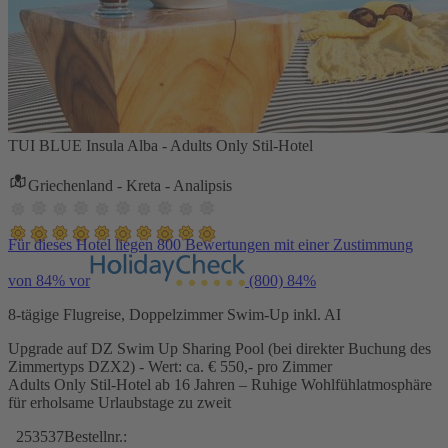
TUI BLUE Insula Alba - Adults Only Stil-Hotel
Griechenland - Kreta - Analipsis
Für dieses Hotel liegen 800 Bewertungen mit einer Zustimmung
von 84% vor
(800)
84%
8-tägige Flugreise, Doppelzimmer Swim-Up inkl. AI
Upgrade auf DZ Swim Up Sharing Pool (bei direkter Buchung des
Zimmertyps DZX2) - Wert: ca. € 550,- pro Zimmer
Adults Only Stil-Hotel ab 16 Jahren – Ruhige Wohlfühlatmosphäre
für erholsame Urlaubstage zu zweit
253537
Bestellnr.: