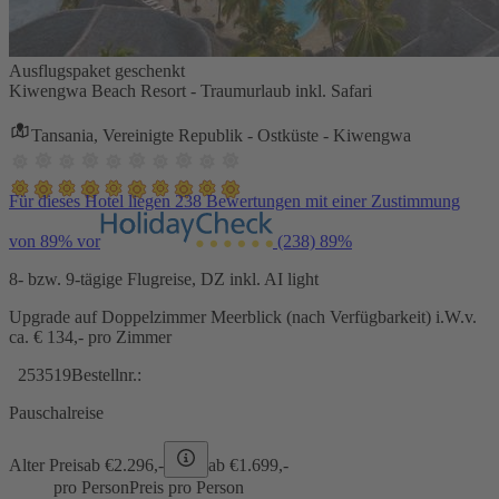
Ausflugspaket geschenkt
Kiwengwa Beach Resort - Traumurlaub inkl. Safari
Tansania, Vereinigte Republik - Ostküste - Kiwengwa
Für dieses Hotel liegen 238 Bewertungen mit einer Zustimmung
von 89% vor
(238)
89%
8- bzw. 9-tägige Flugreise, DZ inkl. AI light
Upgrade auf Doppelzimmer Meerblick (nach Verfügbarkeit) i.W.v.
ca. € 134,- pro Zimmer
253519
Bestellnr.:
Pauschalreise
Alter Preis
ab €
2.296,-
ab €
1.699,-
pro Person
Preis pro Person