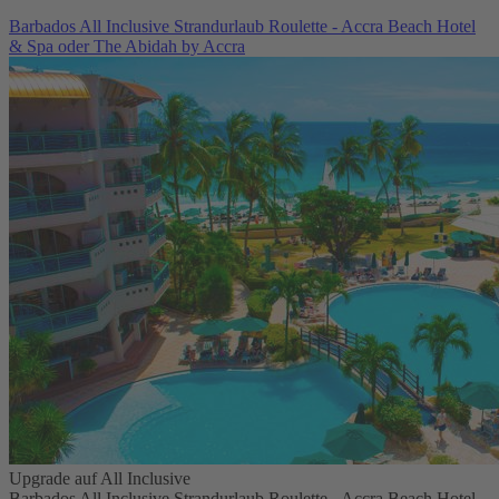
Barbados All Inclusive Strandurlaub Roulette - Accra Beach Hotel
& Spa oder The Abidah by Accra
Upgrade auf All Inclusive
Barbados All Inclusive Strandurlaub Roulette - Accra Beach Hotel