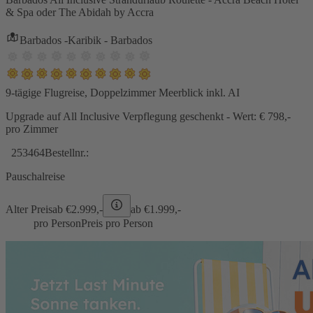
& Spa oder The Abidah by Accra
Barbados -Karibik - Barbados
9-tägige Flugreise, Doppelzimmer Meerblick inkl. AI
Upgrade auf All Inclusive Verpflegung geschenkt - Wert: € 798,-
pro Zimmer
253464
Bestellnr.:
Pauschalreise
Alter Preis
ab €
2.999,-
ab €
1.999,-
pro Person
Preis pro Person