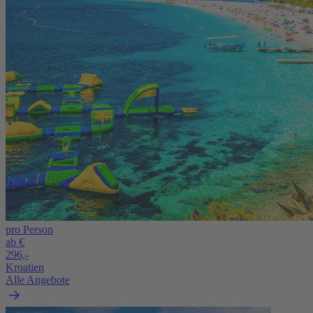
pro Person
ab €
296,-
Kroatien
Alle Angebote