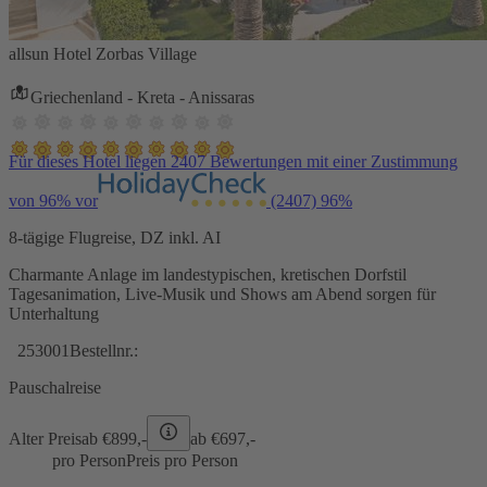
allsun Hotel Zorbas Village
Griechenland - Kreta - Anissaras
Für dieses Hotel liegen 2407 Bewertungen mit einer Zustimmung
von 96% vor
(2407)
96%
8-tägige Flugreise, DZ inkl. AI
Charmante Anlage im landestypischen, kretischen Dorfstil
Tagesanimation, Live-Musik und Shows am Abend sorgen für
Unterhaltung
253001
Bestellnr.:
Pauschalreise
Alter Preis
ab €
899,-
ab €
697,-
pro Person
Preis pro Person