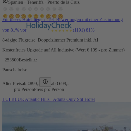
Spanien - Teneriffa - Puerto de la Cruz
Für dieses Hotel liegen 1191 Bewertungen mit einer Zustimmung
von 81% vor
(1191)
81%
8-tägige Flugreise, Doppelzimmer Premium inkl. AI
Kostenfreies Upgrade auf All Inclusive (Wert € 199.- pro Zimmer)
253500
Bestellnr.:
Pauschalreise
Alter Preis
ab €
899,-
ab €
699,-
pro Person
Preis pro Person
TUI BLUE Atlantic Hills - Adults Only Stil-Hotel