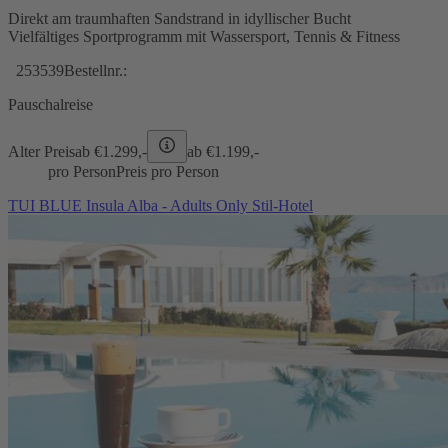
Direkt am traumhaften Sandstrand in idyllischer Bucht
Vielfältiges Sportprogramm mit Wassersport, Tennis & Fitness
253539
Bestellnr.:
Pauschalreise
Alter Preis
ab €
1.299,-
ab €
1.199,-
pro Person
Preis pro Person
TUI BLUE Insula Alba - Adults Only Stil-Hotel