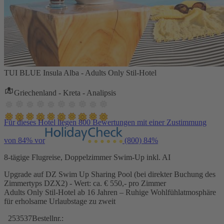
TUI BLUE Insula Alba - Adults Only Stil-Hotel
Griechenland - Kreta - Analipsis
Für dieses Hotel liegen 800 Bewertungen mit einer Zustimmung
von 84% vor
(800)
84%
8-tägige Flugreise, Doppelzimmer Swim-Up inkl. AI
Upgrade auf DZ Swim Up Sharing Pool (bei direkter Buchung des
Zimmertyps DZX2) - Wert: ca. € 550,- pro Zimmer
Adults Only Stil-Hotel ab 16 Jahren – Ruhige Wohlfühlatmosphäre
für erholsame Urlaubstage zu zweit
253537
Bestellnr.: