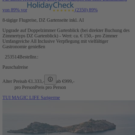
von 89% vor
(2350)
89%
8-tägige Flugreise, DZ Gartenseite inkl. AI
Upgrade auf Doppelzimmer Gartenblick (bei direkter Buchung des
Zimmertyps DZ Gartenblick) - Wert: ca. € 150,- pro Zimmer
Umfangreiche All Inclusive Verpflegung mit vielfältiger
Gastronomie genießen
253514
Bestellnr.:
Pauschalreise
Alter Preis
ab €
1.333,-
ab €
999,-
pro Person
Preis pro Person
TUI MAGIC LIFE Sarigerme