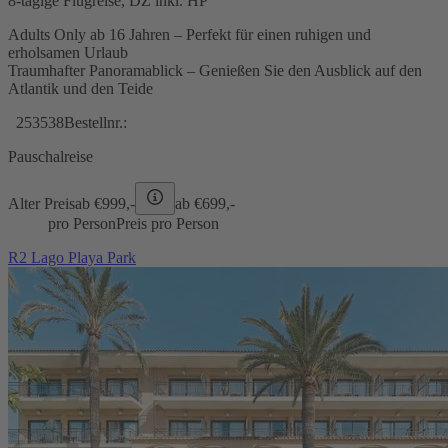
8-tägige Flugreise, DZ inkl. HP
Adults Only ab 16 Jahren – Perfekt für einen ruhigen und
erholsamen Urlaub
Traumhafter Panoramablick – Genießen Sie den Ausblick auf den
Atlantik und den Teide
253538
Bestellnr.:
Pauschalreise
Alter Preis
ab €
999,-
ab €
699,-
pro Person
Preis pro Person
R2 Lago Playa Park