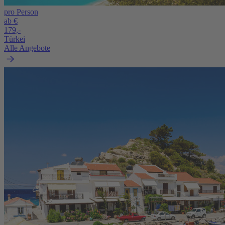
pro Person
ab €
179,-
Türkei
Alle Angebote