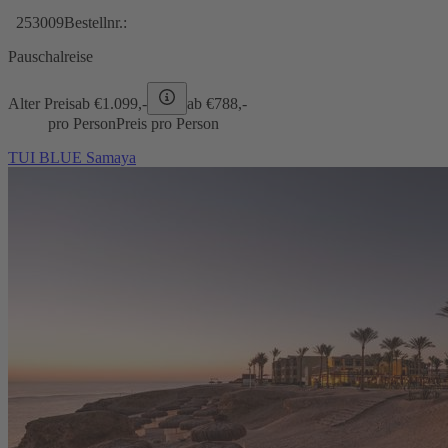
253009
Bestellnr.:
Pauschalreise
Alter Preis
ab €
1.099,-
ab €
788,-
pro Person
Preis pro Person
TUI BLUE Samaya