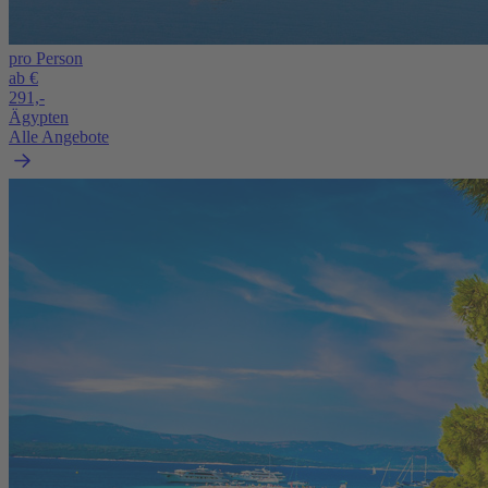
pro Person
ab €
291,-
Ägypten
Alle Angebote