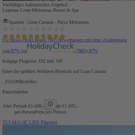
Vielfältiges kulinarisches Angebot
Lopesan Costa Meloneras Resort & Spa
Spanien - Gran Canaria - Playa Meloneras
Für dieses Hotel liegen 7805 Bewertungen mit einer Zustimmung
von 87% vor
(7805)
87%
8-tägige Flugreise, DZ inkl. HP
Einer der größten Wellness-Bereiche auf Gran Canaria
253100
Bestellnr.:
Pauschalreise
Alter Preis
ab €
1.699,-
ab €
1.005,-
pro Person
Preis pro Person
TUI MAGIC LIFE Plimmiri