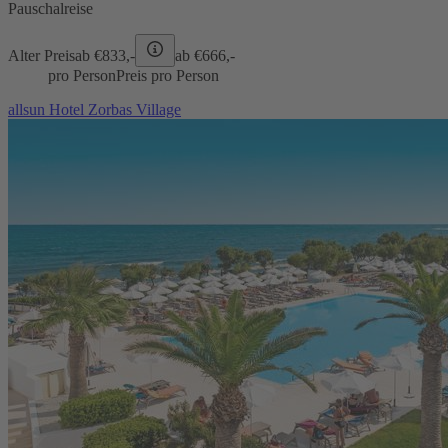
Pauschalreise
Alter Preis
ab €
833,-
ab €
666,-
pro Person
Preis pro Person
allsun Hotel Zorbas Village