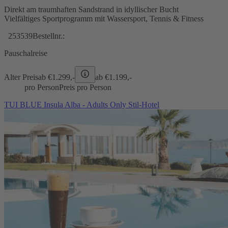
Direkt am traumhaften Sandstrand in idyllischer Bucht
Vielfältiges Sportprogramm mit Wassersport, Tennis & Fitness
253539
Bestellnr.:
Pauschalreise
Alter Preis
ab €
1.299,-
ab €
1.199,-
pro Person
Preis pro Person
TUI BLUE Insula Alba - Adults Only Stil-Hotel