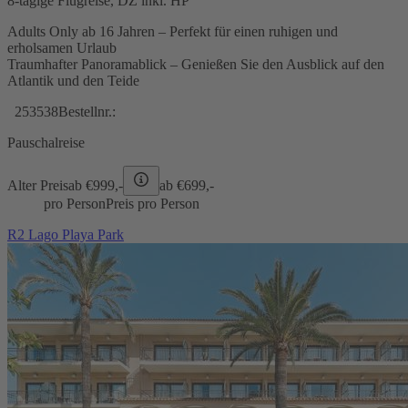
8-tägige Flugreise, DZ inkl. HP
Adults Only ab 16 Jahren – Perfekt für einen ruhigen und
erholsamen Urlaub
Traumhafter Panoramablick – Genießen Sie den Ausblick auf den
Atlantik und den Teide
253538
Bestellnr.:
Pauschalreise
Alter Preis
ab €
999,-
ab €
699,-
pro Person
Preis pro Person
R2 Lago Playa Park