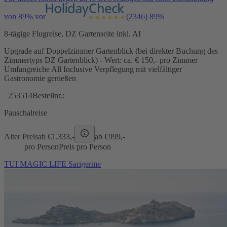
von 89% vor
(2346)
89%
8-tägige Flugreise, DZ Gartenseite inkl. AI
Upgrade auf Doppelzimmer Gartenblick (bei direkter Buchung des
Zimmertyps DZ Gartenblick) - Wert: ca. € 150,- pro Zimmer
Umfangreiche All Inclusive Verpflegung mit vielfältiger
Gastronomie genießen
253514
Bestellnr.:
Pauschalreise
Alter Preis
ab €
1.333,-
ab €
999,-
pro Person
Preis pro Person
TUI MAGIC LIFE Sarigerme