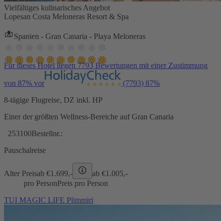
Vielfältiges kulinarisches Angebot
Lopesan Costa Meloneras Resort & Spa
Spanien - Gran Canaria - Playa Meloneras
Für dieses Hotel liegen 7793 Bewertungen mit einer Zustimmung
von 87% vor
(7793)
87%
8-tägige Flugreise, DZ inkl. HP
Einer der größten Wellness-Bereiche auf Gran Canaria
253100
Bestellnr.:
Pauschalreise
Alter Preis
ab €
1.699,-
ab €
1.005,-
pro Person
Preis pro Person
TUI MAGIC LIFE Plimmiri