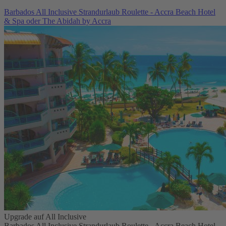
Barbados All Inclusive Strandurlaub Roulette - Accra Beach Hotel
& Spa oder The Abidah by Accra
Upgrade auf All Inclusive
Barbados All Inclusive Strandurlaub Roulette - Accra Beach Hotel