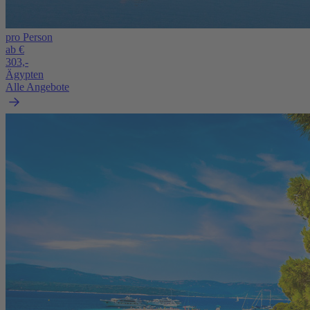
pro Person
ab €
303,-
Ägypten
Alle Angebote