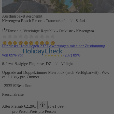
Ausflugspaket geschenkt
Kiwengwa Beach Resort - Traumurlaub inkl. Safari
Tansania, Vereinigte Republik - Ostküste - Kiwengwa
Für dieses Hotel liegen 237 Bewertungen mit einer Zustimmung
von 89% vor
(237)
89%
8- bzw. 9-tägige Flugreise, DZ inkl. AI light
Upgrade auf Doppelzimmer Meerblick (nach Verfügbarkeit) i.W.v.
ca. € 134,- pro Zimmer
253519
Bestellnr.:
Pauschalreise
Alter Preis
ab €
2.296,-
ab €
1.699,-
pro Person
Preis pro Person