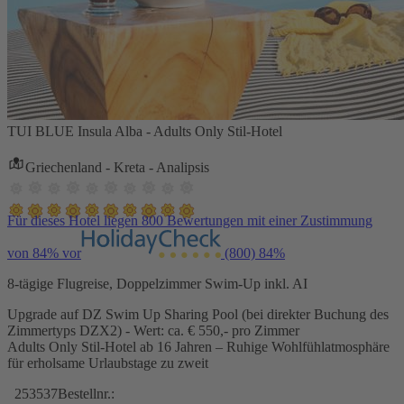
TUI BLUE Insula Alba - Adults Only Stil-Hotel
Griechenland - Kreta - Analipsis
Für dieses Hotel liegen 800 Bewertungen mit einer Zustimmung
von 84% vor
(800)
84%
8-tägige Flugreise, Doppelzimmer Swim-Up inkl. AI
Upgrade auf DZ Swim Up Sharing Pool (bei direkter Buchung des
Zimmertyps DZX2) - Wert: ca. € 550,- pro Zimmer
Adults Only Stil-Hotel ab 16 Jahren – Ruhige Wohlfühlatmosphäre
für erholsame Urlaubstage zu zweit
253537
Bestellnr.: