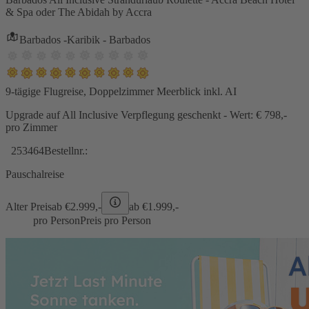
& Spa oder The Abidah by Accra
Barbados -Karibik - Barbados
9-tägige Flugreise, Doppelzimmer Meerblick inkl. AI
Upgrade auf All Inclusive Verpflegung geschenkt - Wert: € 798,-
pro Zimmer
253464
Bestellnr.:
Pauschalreise
Alter Preis
ab €
2.999,-
ab €
1.999,-
pro Person
Preis pro Person