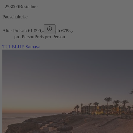
253009
Bestellnr.:
Pauschalreise
Alter Preis
ab €
1.099,-
ab €
788,-
pro Person
Preis pro Person
TUI BLUE Samaya