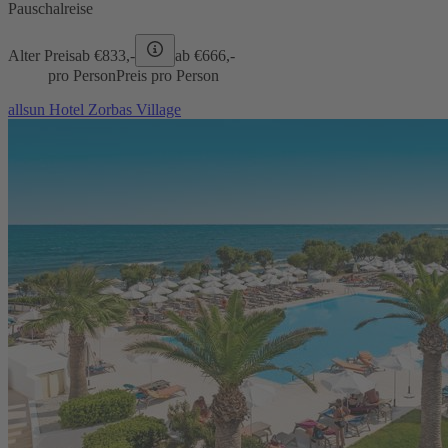
Pauschalreise
Alter Preis
ab €
833,-
ab €
666,-
pro Person
Preis pro Person
allsun Hotel Zorbas Village