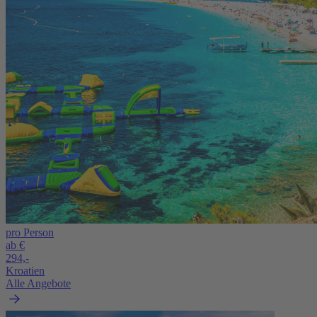
pro Person
ab €
294,-
Kroatien
Alle Angebote