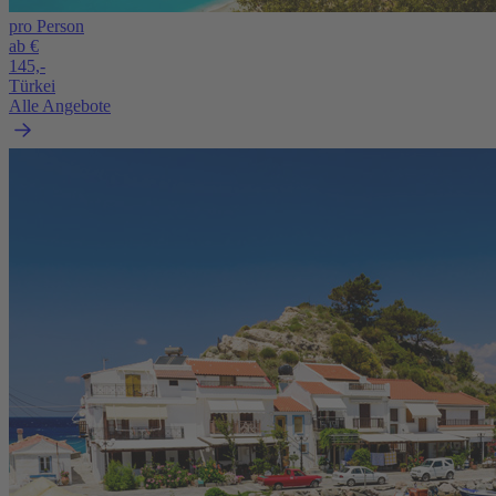
pro Person
ab €
145,-
Türkei
Alle Angebote