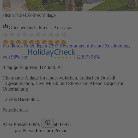
allsun Hotel Zorbas Village
Griechenland - Kreta - Anissaras
Für dieses Hotel liegen 2397 Bewertungen mit einer Zustimmung
von 96% vor
(2397)
96%
8-tägige Flugreise, DZ inkl. AI
Charmante Anlage im landestypischen, kretischen Dorfstil
Tagesanimation, Live-Musik und Shows am Abend sorgen für
Unterhaltung
253001
Bestellnr.:
Pauschalreise
Alter Preis
ab €
899,-
ab €
697,-
pro Person
Preis pro Person