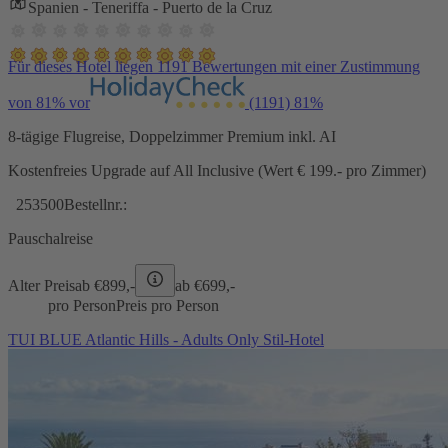
Spanien - Teneriffa - Puerto de la Cruz
Für dieses Hotel liegen 1191 Bewertungen mit einer Zustimmung
von 81% vor
(1191)
81%
8-tägige Flugreise, Doppelzimmer Premium inkl. AI
Kostenfreies Upgrade auf All Inclusive (Wert € 199.- pro Zimmer)
253500
Bestellnr.:
Pauschalreise
Alter Preis
ab €
899,-
ab €
699,-
pro Person
Preis pro Person
TUI BLUE Atlantic Hills - Adults Only Stil-Hotel