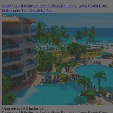
Barbados All Inclusive Strandurlaub Roulette - Accra Beach Hotel
& Spa oder The Abidah by Accra
Upgrade auf All Inclusive
Barbados All Inclusive Strandurlaub Roulette - Accra Beach Hotel