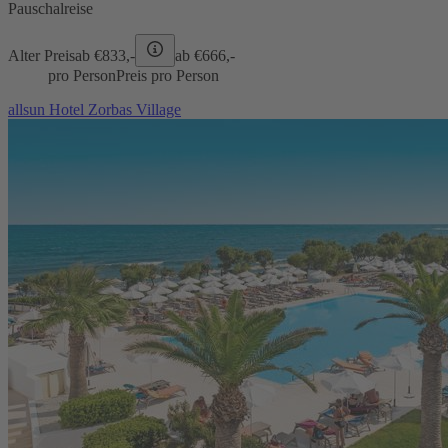
Pauschalreise
Alter Preis
ab €
833,-
ab €
666,-
pro Person
Preis pro Person
allsun Hotel Zorbas Village