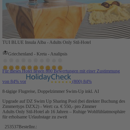
TUI BLUE Insula Alba - Adults Only Stil-Hotel
Griechenland - Kreta - Analipsis
Für dieses Hotel liegen 800 Bewertungen mit einer Zustimmung
von 84% vor
(800)
84%
8-tägige Flugreise, Doppelzimmer Swim-Up inkl. AI
Upgrade auf DZ Swim Up Sharing Pool (bei direkter Buchung des
Zimmertyps DZX2) - Wert: ca. € 550,- pro Zimmer
Adults Only Stil-Hotel ab 16 Jahren – Ruhige Wohlfühlatmosphäre
für erholsame Urlaubstage zu zweit
253537
Bestellnr.: