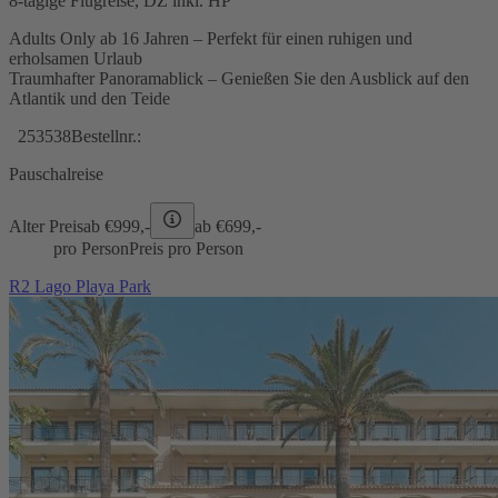
8-tägige Flugreise, DZ inkl. HP
Adults Only ab 16 Jahren – Perfekt für einen ruhigen und
erholsamen Urlaub
Traumhafter Panoramablick – Genießen Sie den Ausblick auf den
Atlantik und den Teide
253538
Bestellnr.:
Pauschalreise
Alter Preis
ab €
999,-
ab €
699,-
pro Person
Preis pro Person
R2 Lago Playa Park