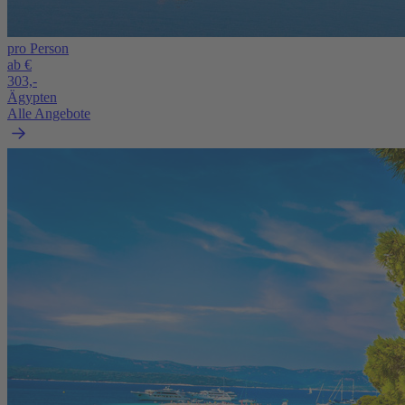
pro Person
ab €
303,-
Ägypten
Alle Angebote