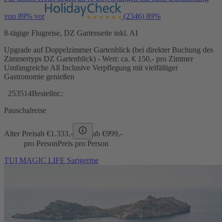
von 89% vor
(2346)
89%
8-tägige Flugreise, DZ Gartenseite inkl. AI
Upgrade auf Doppelzimmer Gartenblick (bei direkter Buchung des
Zimmertyps DZ Gartenblick) - Wert: ca. € 150,- pro Zimmer
Umfangreiche All Inclusive Verpflegung mit vielfältiger
Gastronomie genießen
253514
Bestellnr.:
Pauschalreise
Alter Preis
ab €
1.333,-
ab €
999,-
pro Person
Preis pro Person
TUI MAGIC LIFE Sarigerme