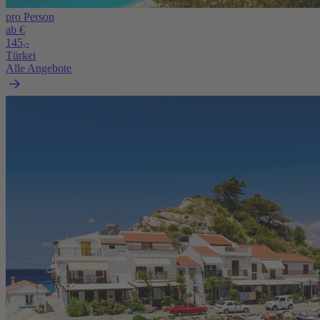
pro Person
ab €
145,-
Türkei
Alle Angebote