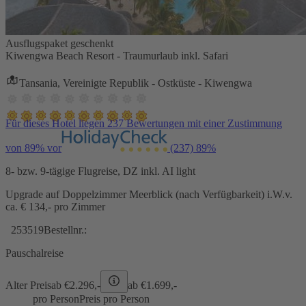
Ausflugspaket geschenkt
Kiwengwa Beach Resort - Traumurlaub inkl. Safari
Tansania, Vereinigte Republik - Ostküste - Kiwengwa
Für dieses Hotel liegen 237 Bewertungen mit einer Zustimmung
von 89% vor
(237)
89%
8- bzw. 9-tägige Flugreise, DZ inkl. AI light
Upgrade auf Doppelzimmer Meerblick (nach Verfügbarkeit) i.W.v.
ca. € 134,- pro Zimmer
253519
Bestellnr.:
Pauschalreise
Alter Preis
ab €
2.296,-
ab €
1.699,-
pro Person
Preis pro Person