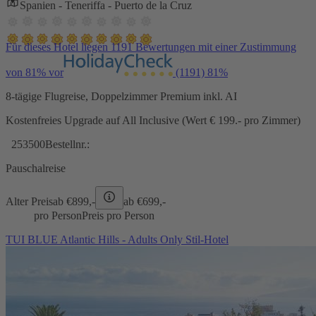
Spanien - Teneriffa - Puerto de la Cruz
Für dieses Hotel liegen 1191 Bewertungen mit einer Zustimmung
von 81% vor
(1191)
81%
8-tägige Flugreise, Doppelzimmer Premium inkl. AI
Kostenfreies Upgrade auf All Inclusive (Wert € 199.- pro Zimmer)
253500
Bestellnr.:
Pauschalreise
Alter Preis
ab €
899,-
ab €
699,-
pro Person
Preis pro Person
TUI BLUE Atlantic Hills - Adults Only Stil-Hotel