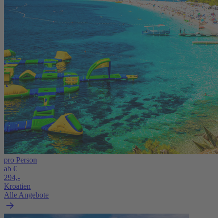
pro Person
ab €
294,-
Kroatien
Alle Angebote