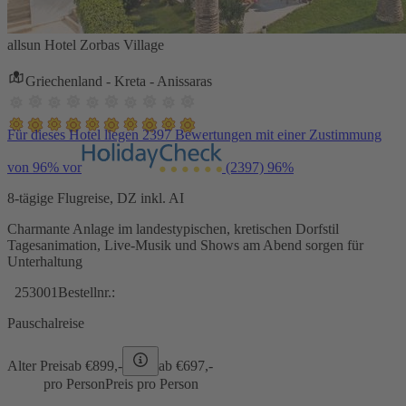
allsun Hotel Zorbas Village
Griechenland - Kreta - Anissaras
Für dieses Hotel liegen 2397 Bewertungen mit einer Zustimmung
von 96% vor
(2397)
96%
8-tägige Flugreise, DZ inkl. AI
Charmante Anlage im landestypischen, kretischen Dorfstil
Tagesanimation, Live-Musik und Shows am Abend sorgen für
Unterhaltung
253001
Bestellnr.:
Pauschalreise
Alter Preis
ab €
899,-
ab €
697,-
pro Person
Preis pro Person