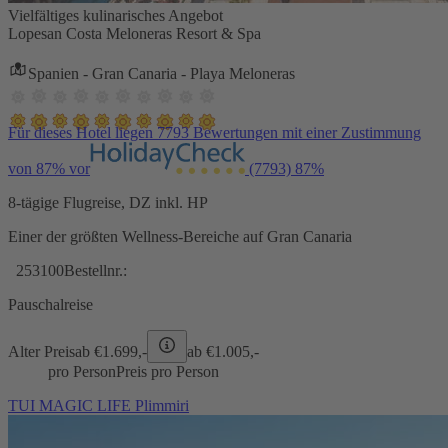
Vielfältiges kulinarisches Angebot
Lopesan Costa Meloneras Resort & Spa
Spanien - Gran Canaria - Playa Meloneras
Für dieses Hotel liegen 7793 Bewertungen mit einer Zustimmung
von 87% vor
(7793)
87%
8-tägige Flugreise, DZ inkl. HP
Einer der größten Wellness-Bereiche auf Gran Canaria
253100
Bestellnr.:
Pauschalreise
Alter Preis
ab €
1.699,-
ab €
1.005,-
pro Person
Preis pro Person
TUI MAGIC LIFE Plimmiri