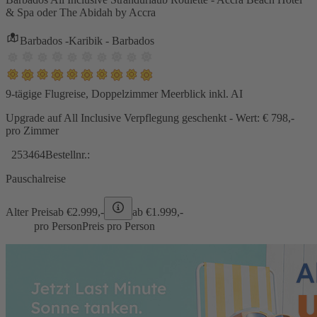
& Spa oder The Abidah by Accra
Barbados -Karibik - Barbados
9-tägige Flugreise, Doppelzimmer Meerblick inkl. AI
Upgrade auf All Inclusive Verpflegung geschenkt - Wert: € 798,-
pro Zimmer
253464
Bestellnr.:
Pauschalreise
Alter Preis
ab €
2.999,-
ab €
1.999,-
pro Person
Preis pro Person