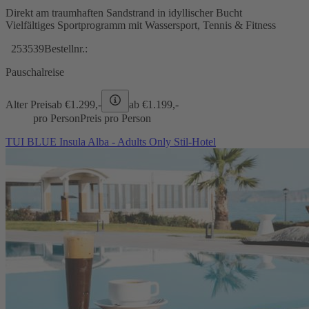
Direkt am traumhaften Sandstrand in idyllischer Bucht
Vielfältiges Sportprogramm mit Wassersport, Tennis & Fitness
253539
Bestellnr.:
Pauschalreise
Alter Preis
ab €
1.299,-
ab €
1.199,-
pro Person
Preis pro Person
TUI BLUE Insula Alba - Adults Only Stil-Hotel