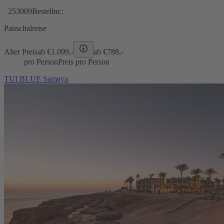
253009
Bestellnr.:
Pauschalreise
Alter Preis
ab €
1.099,-
ab €
788,-
pro Person
Preis pro Person
TUI BLUE Samaya