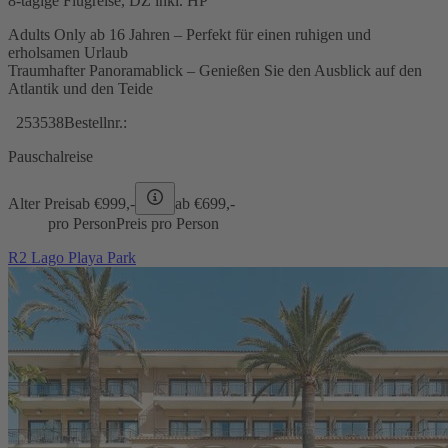
8-tägige Flugreise, DZ inkl. HP
Adults Only ab 16 Jahren – Perfekt für einen ruhigen und
erholsamen Urlaub
Traumhafter Panoramablick – Genießen Sie den Ausblick auf den
Atlantik und den Teide
253538
Bestellnr.:
Pauschalreise
Alter Preis
ab €
999,-
ab €
699,-
pro Person
Preis pro Person
R2 Lago Playa Park