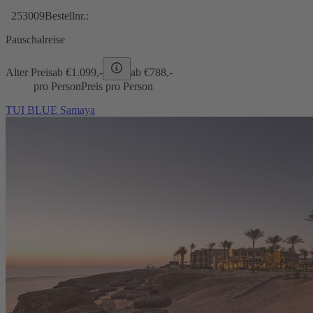
253009
Bestellnr.:
Pauschalreise
Alter Preis
ab €
1.099,-
ab €
788,-
pro Person
Preis pro Person
TUI BLUE Samaya