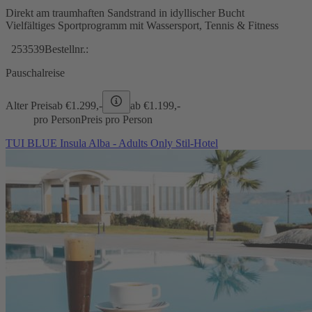
Direkt am traumhaften Sandstrand in idyllischer Bucht
Vielfältiges Sportprogramm mit Wassersport, Tennis & Fitness
253539
Bestellnr.:
Pauschalreise
Alter Preis
ab €
1.299,-
ab €
1.199,-
pro Person
Preis pro Person
TUI BLUE Insula Alba - Adults Only Stil-Hotel