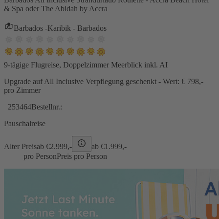
& Spa oder The Abidah by Accra
Barbados -Karibik - Barbados
9-tägige Flugreise, Doppelzimmer Meerblick inkl. AI
Upgrade auf All Inclusive Verpflegung geschenkt - Wert: € 798,-
pro Zimmer
253464
Bestellnr.:
Pauschalreise
Alter Preis
ab €
2.999,-
ab €
1.999,-
pro Person
Preis pro Person