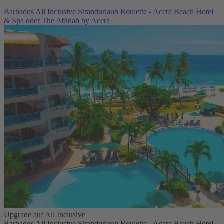
Barbados All Inclusive Strandurlaub Roulette - Accra Beach Hotel
& Spa oder The Abidah by Accra
Upgrade auf All Inclusive
Barbados All Inclusive Strandurlaub Roulette - Accra Beach Hotel