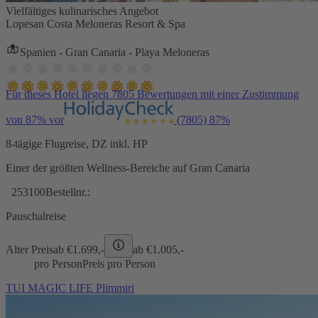
Vielfältiges kulinarisches Angebot
Lopesan Costa Meloneras Resort & Spa
Spanien - Gran Canaria - Playa Meloneras
Für dieses Hotel liegen 7805 Bewertungen mit einer Zustimmung
von 87% vor
(7805)
87%
8-tägige Flugreise, DZ inkl. HP
Einer der größten Wellness-Bereiche auf Gran Canaria
253100
Bestellnr.:
Pauschalreise
Alter Preis
ab €
1.699,-
ab €
1.005,-
pro Person
Preis pro Person
TUI MAGIC LIFE Plimmiri