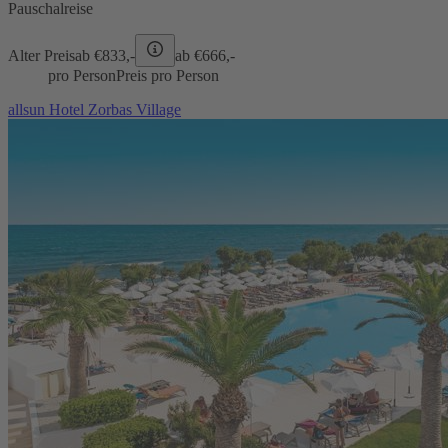
Pauschalreise
Alter Preis
ab €
833,-
ab €
666,-
pro Person
Preis pro Person
allsun Hotel Zorbas Village