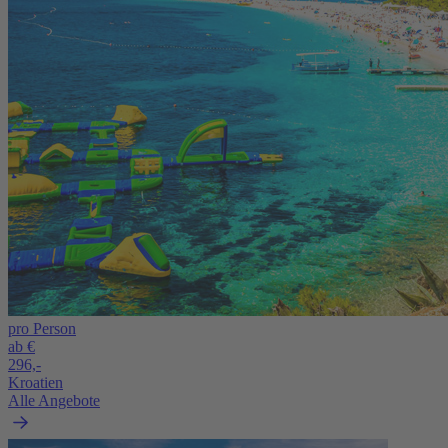
pro Person
ab €
296,-
Kroatien
Alle Angebote