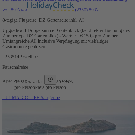
von 89% vor
(2350)
89%
8-tägige Flugreise, DZ Gartenseite inkl. AI
Upgrade auf Doppelzimmer Gartenblick (bei direkter Buchung des
Zimmertyps DZ Gartenblick) - Wert: ca. € 150,- pro Zimmer
Umfangreiche All Inclusive Verpflegung mit vielfältiger
Gastronomie genießen
253514
Bestellnr.:
Pauschalreise
Alter Preis
ab €
1.333,-
ab €
999,-
pro Person
Preis pro Person
TUI MAGIC LIFE Sarigerme