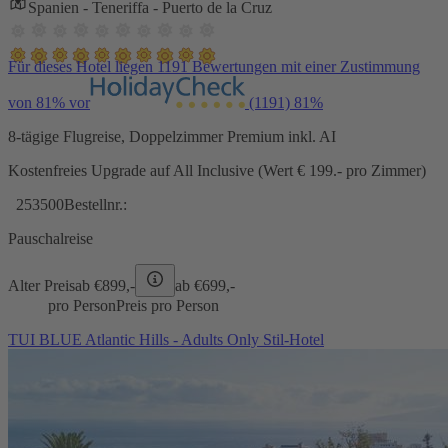
Spanien - Teneriffa - Puerto de la Cruz
Für dieses Hotel liegen 1191 Bewertungen mit einer Zustimmung
von 81% vor
(1191)
81%
8-tägige Flugreise, Doppelzimmer Premium inkl. AI
Kostenfreies Upgrade auf All Inclusive (Wert € 199.- pro Zimmer)
253500
Bestellnr.:
Pauschalreise
Alter Preis
ab €
899,-
ab €
699,-
pro Person
Preis pro Person
TUI BLUE Atlantic Hills - Adults Only Stil-Hotel