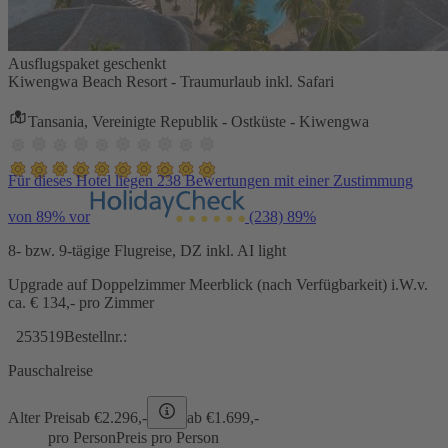
Ausflugspaket geschenkt
Kiwengwa Beach Resort - Traumurlaub inkl. Safari
Tansania, Vereinigte Republik - Ostküste - Kiwengwa
Für dieses Hotel liegen 238 Bewertungen mit einer Zustimmung
von 89% vor
(238)
89%
8- bzw. 9-tägige Flugreise, DZ inkl. AI light
Upgrade auf Doppelzimmer Meerblick (nach Verfügbarkeit) i.W.v.
ca. € 134,- pro Zimmer
253519
Bestellnr.:
Pauschalreise
Alter Preis
ab €
2.296,-
ab €
1.699,-
pro Person
Preis pro Person