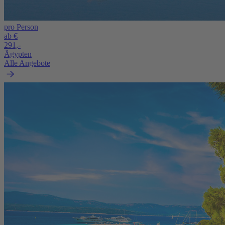
pro Person
ab €
291,-
Ägypten
Alle Angebote