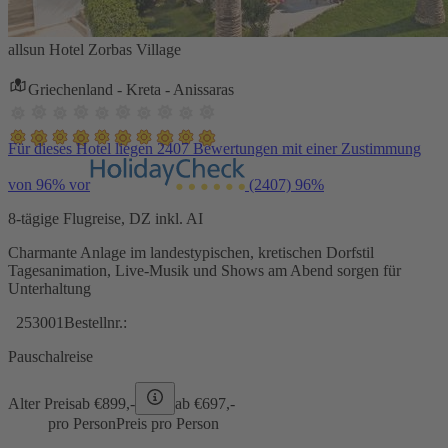
allsun Hotel Zorbas Village
Griechenland - Kreta - Anissaras
Für dieses Hotel liegen 2407 Bewertungen mit einer Zustimmung
von 96% vor
(2407)
96%
8-tägige Flugreise, DZ inkl. AI
Charmante Anlage im landestypischen, kretischen Dorfstil
Tagesanimation, Live-Musik und Shows am Abend sorgen für
Unterhaltung
253001
Bestellnr.:
Pauschalreise
Alter Preis
ab €
899,-
ab €
697,-
pro Person
Preis pro Person