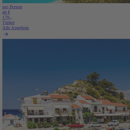
pro Person
ab €
179,-
Türkei
Alle Angebote