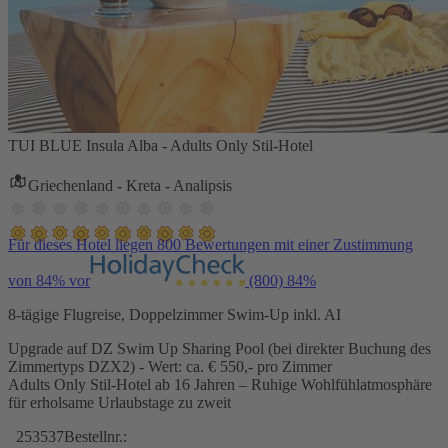
TUI BLUE Insula Alba - Adults Only Stil-Hotel
Griechenland - Kreta - Analipsis
Für dieses Hotel liegen 800 Bewertungen mit einer Zustimmung
von 84% vor
(800)
84%
8-tägige Flugreise, Doppelzimmer Swim-Up inkl. AI
Upgrade auf DZ Swim Up Sharing Pool (bei direkter Buchung des
Zimmertyps DZX2) - Wert: ca. € 550,- pro Zimmer
Adults Only Stil-Hotel ab 16 Jahren – Ruhige Wohlfühlatmosphäre
für erholsame Urlaubstage zu zweit
253537
Bestellnr.: