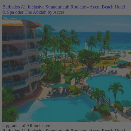
Barbados All Inclusive Strandurlaub Roulette - Accra Beach Hotel
& Spa oder The Abidah by Accra
Upgrade auf All Inclusive
Barbados All Inclusive Strandurlaub Roulette - Accra Beach Hotel