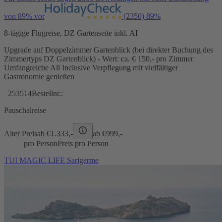
von 89% vor
(2350)
89%
8-tägige Flugreise, DZ Gartenseite inkl. AI
Upgrade auf Doppelzimmer Gartenblick (bei direkter Buchung des
Zimmertyps DZ Gartenblick) - Wert: ca. € 150,- pro Zimmer
Umfangreiche All Inclusive Verpflegung mit vielfältiger
Gastronomie genießen
253514
Bestellnr.:
Pauschalreise
Alter Preis
ab €
1.333,-
ab €
999,-
pro Person
Preis pro Person
TUI MAGIC LIFE Sarigerme