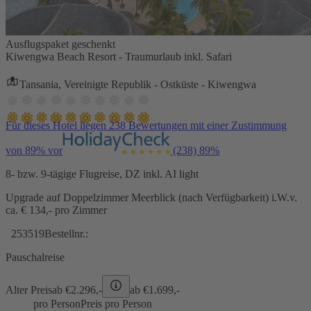
Ausflugspaket geschenkt
Kiwengwa Beach Resort - Traumurlaub inkl. Safari
Tansania, Vereinigte Republik - Ostküste - Kiwengwa
Für dieses Hotel liegen 238 Bewertungen mit einer Zustimmung
von 89% vor
(238)
89%
8- bzw. 9-tägige Flugreise, DZ inkl. AI light
Upgrade auf Doppelzimmer Meerblick (nach Verfügbarkeit) i.W.v.
ca. € 134,- pro Zimmer
253519
Bestellnr.:
Pauschalreise
Alter Preis
ab €
2.296,-
ab €
1.699,-
pro Person
Preis pro Person