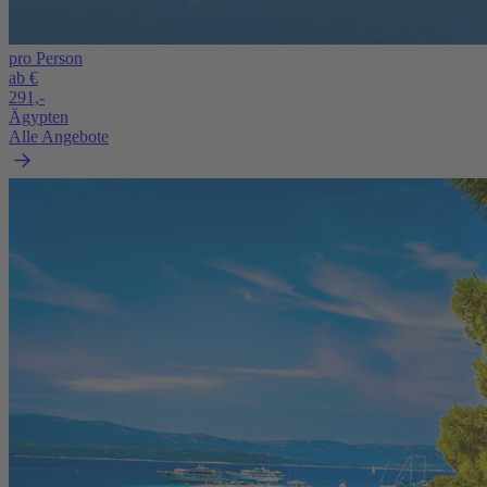
pro Person
ab €
291,-
Ägypten
Alle Angebote