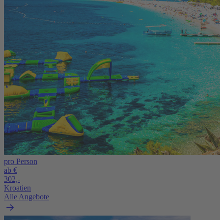
pro Person
ab €
302,-
Kroatien
Alle Angebote