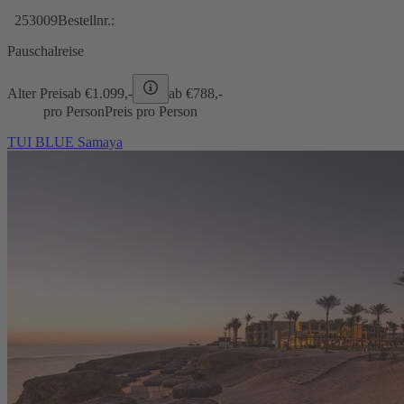
253009
Bestellnr.:
Pauschalreise
Alter Preis
ab €
1.099,-
ab €
788,-
pro Person
Preis pro Person
TUI BLUE Samaya