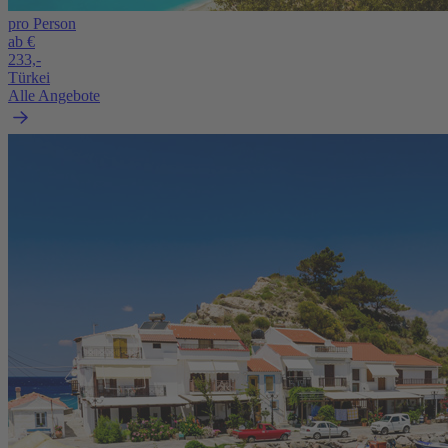
pro Person
ab €
233,-
Türkei
Alle Angebote