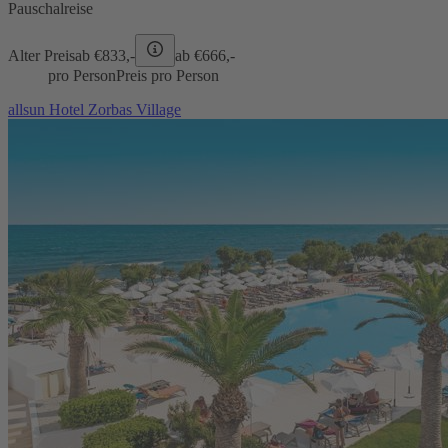
Pauschalreise
Alter Preis
ab €
833,-
ab €
666,-
pro Person
Preis pro Person
allsun Hotel Zorbas Village