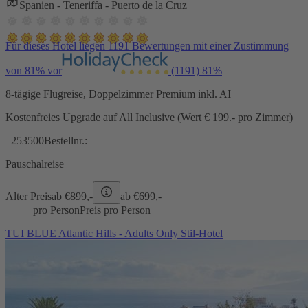
Spanien - Teneriffa - Puerto de la Cruz
Für dieses Hotel liegen 1191 Bewertungen mit einer Zustimmung
von 81% vor
(1191)
81%
8-tägige Flugreise, Doppelzimmer Premium inkl. AI
Kostenfreies Upgrade auf All Inclusive (Wert € 199.- pro Zimmer)
253500
Bestellnr.:
Pauschalreise
Alter Preis
ab €
899,-
ab €
699,-
pro Person
Preis pro Person
TUI BLUE Atlantic Hills - Adults Only Stil-Hotel