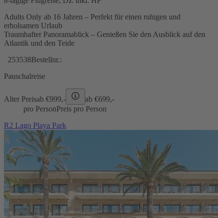
8-tägige Flugreise, DZ inkl. HP
Adults Only ab 16 Jahren – Perfekt für einen ruhigen und
erholsamen Urlaub
Traumhafter Panoramablick – Genießen Sie den Ausblick auf den
Atlantik und den Teide
253538
Bestellnr.:
Pauschalreise
Alter Preis
ab €
999,-
ab €
699,-
pro Person
Preis pro Person
R2 Lago Playa Park