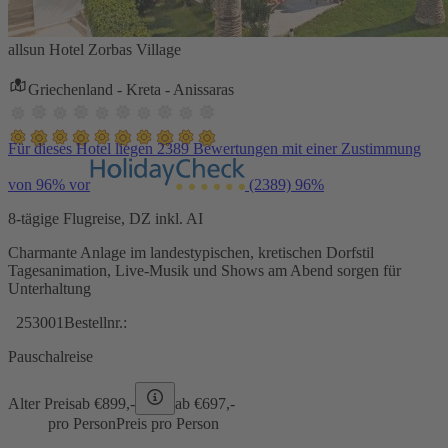
allsun Hotel Zorbas Village
Griechenland - Kreta - Anissaras
Für dieses Hotel liegen 2389 Bewertungen mit einer Zustimmung
von 96% vor
(2389)
96%
8-tägige Flugreise, DZ inkl. AI
Charmante Anlage im landestypischen, kretischen Dorfstil
Tagesanimation, Live-Musik und Shows am Abend sorgen für
Unterhaltung
253001
Bestellnr.:
Pauschalreise
Alter Preis
ab €
899,-
ab €
697,-
pro Person
Preis pro Person