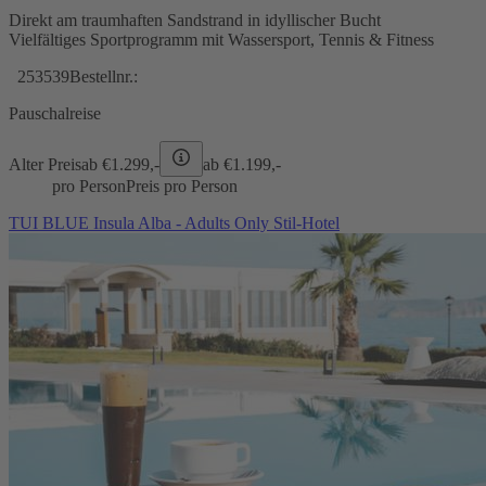
Direkt am traumhaften Sandstrand in idyllischer Bucht
Vielfältiges Sportprogramm mit Wassersport, Tennis & Fitness
253539
Bestellnr.:
Pauschalreise
Alter Preis
ab €
1.299,-
ab €
1.199,-
pro Person
Preis pro Person
TUI BLUE Insula Alba - Adults Only Stil-Hotel