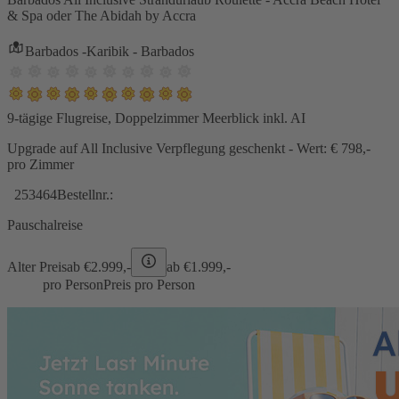
& Spa oder The Abidah by Accra
Barbados -Karibik - Barbados
9-tägige Flugreise, Doppelzimmer Meerblick inkl. AI
Upgrade auf All Inclusive Verpflegung geschenkt - Wert: € 798,-
pro Zimmer
253464
Bestellnr.:
Pauschalreise
Alter Preis
ab €
2.999,-
ab €
1.999,-
pro Person
Preis pro Person