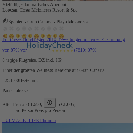
Vielfältiges kulinarisches Angebot
Lopesan Costa Meloneras Resort & Spa
Spanien - Gran Canaria - Playa Meloneras
Für dieses Hotel liegen 7810 Bewertungen mit einer Zustimmung
von 87% vor
(7810)
87%
8-tägige Flugreise, DZ inkl. HP
Einer der größten Wellness-Bereiche auf Gran Canaria
253100
Bestellnr.:
Pauschalreise
Alter Preis
ab €
1.699,-
ab €
1.005,-
pro Person
Preis pro Person
TUI MAGIC LIFE Plimmiri