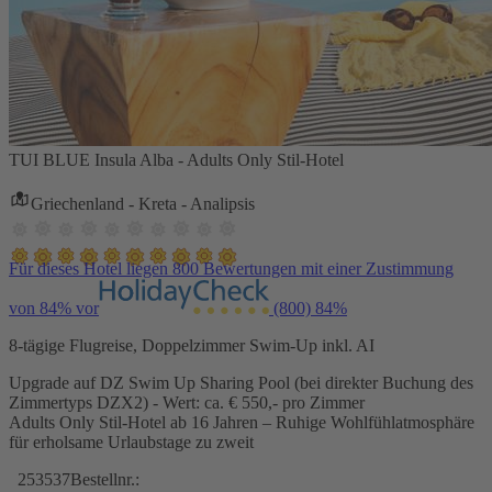
TUI BLUE Insula Alba - Adults Only Stil-Hotel
Griechenland - Kreta - Analipsis
Für dieses Hotel liegen 800 Bewertungen mit einer Zustimmung
von 84% vor
(800)
84%
8-tägige Flugreise, Doppelzimmer Swim-Up inkl. AI
Upgrade auf DZ Swim Up Sharing Pool (bei direkter Buchung des
Zimmertyps DZX2) - Wert: ca. € 550,- pro Zimmer
Adults Only Stil-Hotel ab 16 Jahren – Ruhige Wohlfühlatmosphäre
für erholsame Urlaubstage zu zweit
253537
Bestellnr.: