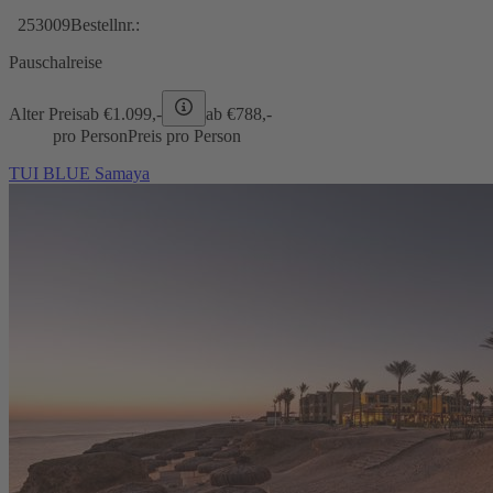
253009
Bestellnr.:
Pauschalreise
Alter Preis
ab €
1.099,-
ab €
788,-
pro Person
Preis pro Person
TUI BLUE Samaya