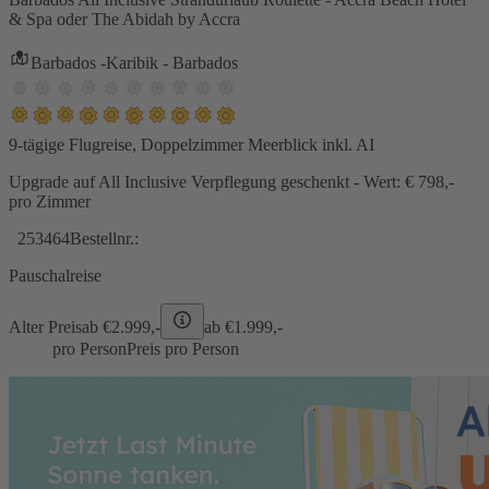
& Spa oder The Abidah by Accra
Barbados -Karibik - Barbados
9-tägige Flugreise, Doppelzimmer Meerblick inkl. AI
Upgrade auf All Inclusive Verpflegung geschenkt - Wert: € 798,-
pro Zimmer
253464
Bestellnr.:
Pauschalreise
Alter Preis
ab €
2.999,-
ab €
1.999,-
pro Person
Preis pro Person