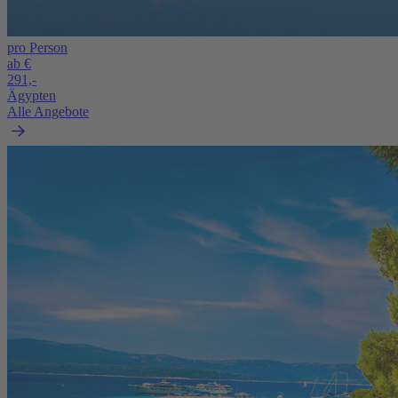
pro Person
ab €
291,-
Ägypten
Alle Angebote