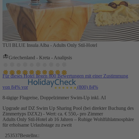
TUI BLUE Insula Alba - Adults Only Stil-Hotel
Griechenland - Kreta - Analipsis
Für dieses Hotel liegen 800 Bewertungen mit einer Zustimmung
von 84% vor
(800)
84%
8-tägige Flugreise, Doppelzimmer Swim-Up inkl. AI
Upgrade auf DZ Swim Up Sharing Pool (bei direkter Buchung des
Zimmertyps DZX2) - Wert: ca. € 550,- pro Zimmer
Adults Only Stil-Hotel ab 16 Jahren – Ruhige Wohlfühlatmosphäre
für erholsame Urlaubstage zu zweit
253537
Bestellnr.: