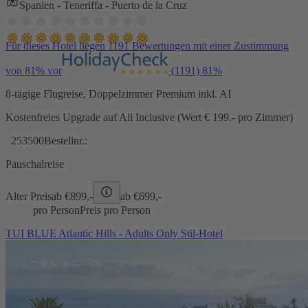
Spanien - Teneriffa - Puerto de la Cruz
Für dieses Hotel liegen 1191 Bewertungen mit einer Zustimmung
von 81% vor
(1191)
81%
8-tägige Flugreise, Doppelzimmer Premium inkl. AI
Kostenfreies Upgrade auf All Inclusive (Wert € 199.- pro Zimmer)
253500
Bestellnr.:
Pauschalreise
Alter Preis
ab €
899,-
ab €
699,-
pro Person
Preis pro Person
TUI BLUE Atlantic Hills - Adults Only Stil-Hotel