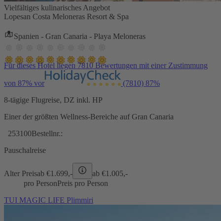
Vielfältiges kulinarisches Angebot
Lopesan Costa Meloneras Resort & Spa
Spanien - Gran Canaria - Playa Meloneras
Für dieses Hotel liegen 7810 Bewertungen mit einer Zustimmung
von 87% vor
(7810)
87%
8-tägige Flugreise, DZ inkl. HP
Einer der größten Wellness-Bereiche auf Gran Canaria
253100
Bestellnr.:
Pauschalreise
Alter Preis
ab €
1.699,-
ab €
1.005,-
pro Person
Preis pro Person
TUI MAGIC LIFE Plimmiri