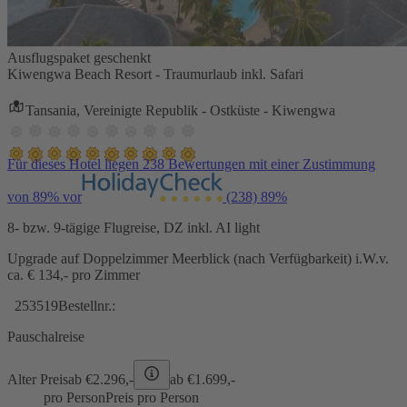
Ausflugspaket geschenkt
Kiwengwa Beach Resort - Traumurlaub inkl. Safari
Tansania, Vereinigte Republik - Ostküste - Kiwengwa
Für dieses Hotel liegen 238 Bewertungen mit einer Zustimmung
von 89% vor
(238)
89%
8- bzw. 9-tägige Flugreise, DZ inkl. AI light
Upgrade auf Doppelzimmer Meerblick (nach Verfügbarkeit) i.W.v.
ca. € 134,- pro Zimmer
253519
Bestellnr.:
Pauschalreise
Alter Preis
ab €
2.296,-
ab €
1.699,-
pro Person
Preis pro Person