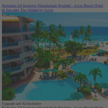
Barbados All Inclusive Strandurlaub Roulette - Accra Beach Hotel
& Spa oder The Abidah by Accra
Upgrade auf All Inclusive
Barbados All Inclusive Strandurlaub Roulette - Accra Beach Hotel