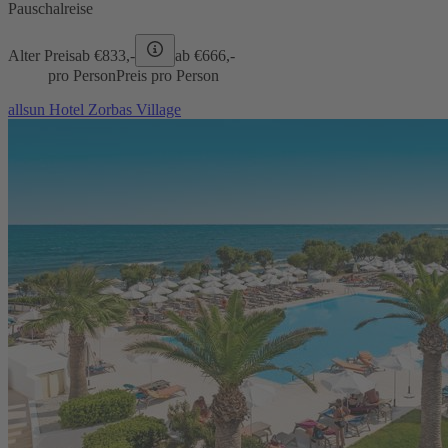
Pauschalreise
Alter Preis
ab €
833,-
ab €
666,-
pro Person
Preis pro Person
allsun Hotel Zorbas Village