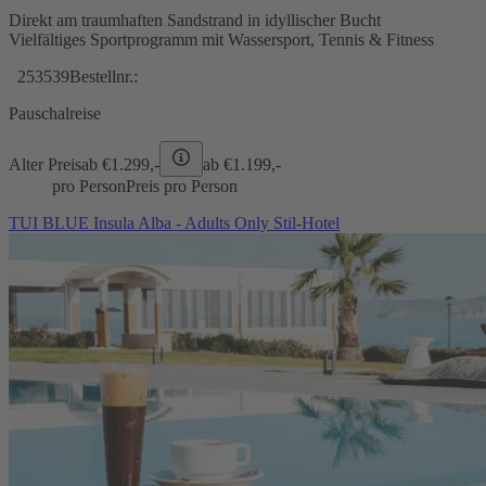
Direkt am traumhaften Sandstrand in idyllischer Bucht
Vielfältiges Sportprogramm mit Wassersport, Tennis & Fitness
253539
Bestellnr.:
Pauschalreise
Alter Preis
ab €
1.299,-
ab €
1.199,-
pro Person
Preis pro Person
TUI BLUE Insula Alba - Adults Only Stil-Hotel