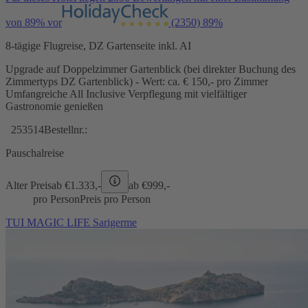
von 89% vor
(2350)
89%
8-tägige Flugreise, DZ Gartenseite inkl. AI
Upgrade auf Doppelzimmer Gartenblick (bei direkter Buchung des
Zimmertyps DZ Gartenblick) - Wert: ca. € 150,- pro Zimmer
Umfangreiche All Inclusive Verpflegung mit vielfältiger
Gastronomie genießen
253514
Bestellnr.:
Pauschalreise
Alter Preis
ab €
1.333,-
ab €
999,-
pro Person
Preis pro Person
TUI MAGIC LIFE Sarigerme