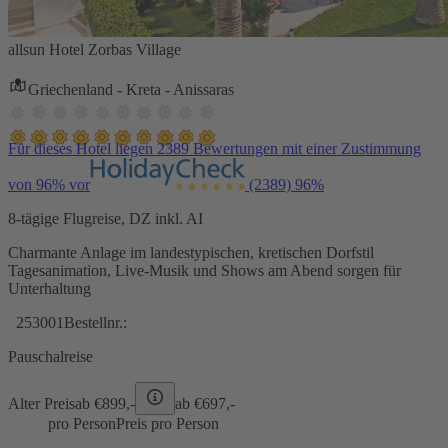
allsun Hotel Zorbas Village
Griechenland - Kreta - Anissaras
Für dieses Hotel liegen 2389 Bewertungen mit einer Zustimmung
von 96% vor
(2389)
96%
8-tägige Flugreise, DZ inkl. AI
Charmante Anlage im landestypischen, kretischen Dorfstil
Tagesanimation, Live-Musik und Shows am Abend sorgen für
Unterhaltung
253001
Bestellnr.:
Pauschalreise
Alter Preis
ab €
899,-
ab €
697,-
pro Person
Preis pro Person