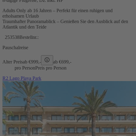
8-tägige Flugreise, DZ inkl. HP
Adults Only ab 16 Jahren – Perfekt für einen ruhigen und
erholsamen Urlaub
Traumhafter Panoramablick – Genießen Sie den Ausblick auf den
Atlantik und den Teide
253538
Bestellnr.:
Pauschalreise
Alter Preis
ab €
999,-
ab €
699,-
pro Person
Preis pro Person
R2 Lago Playa Park