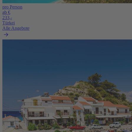
pro Person
ab €
233,-
Türkei
Alle Angebote