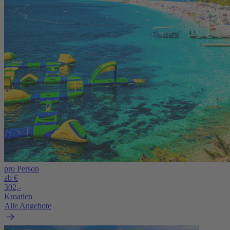
pro Person
ab €
302,-
Kroatien
Alle Angebote