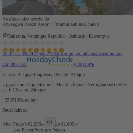
Ausflugspaket geschenkt
Kiwengwa Beach Resort - Traumurlaub inkl. Safari
Tansania, Vereinigte Republik - Ostküste - Kiwengwa
Für dieses Hotel liegen 238 Bewertungen mit einer Zustimmung
von 89% vor
(238)
89%
8- bzw. 9-tägige Flugreise, DZ inkl. AI light
Upgrade auf Doppelzimmer Meerblick (nach Verfügbarkeit) i.W.v.
ca. € 134,- pro Zimmer
253519
Bestellnr.:
Pauschalreise
Alter Preis
ab €
2.296,-
ab €
1.699,-
pro Person
Preis pro Person