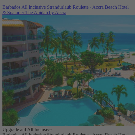
Barbados All Inclusive Strandurlaub Roulette - Accra Beach Hotel
& Spa oder The Abidah by Accra
Upgrade auf All Inclusive
Barbados All Inclusive Strandurlaub Roulette - Accra Beach Hotel