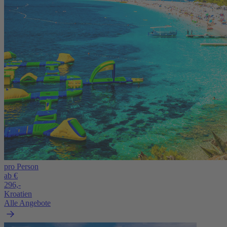
pro Person
ab €
296,-
Kroatien
Alle Angebote