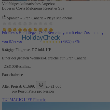
Vielfältiges kulinarisches Angebot
Lopesan Costa Meloneras Resort & Spa
Spanien - Gran Canaria - Playa Meloneras
Für dieses Hotel liegen 7805 Bewertungen mit einer Zustimmung
von 87% vor
(7805)
87%
8-tägige Flugreise, DZ inkl. HP
Einer der größten Wellness-Bereiche auf Gran Canaria
253100
Bestellnr.:
Pauschalreise
Alter Preis
ab €
1.699,-
ab €
1.005,-
pro Person
Preis pro Person
TUI MAGIC LIFE Plimmiri