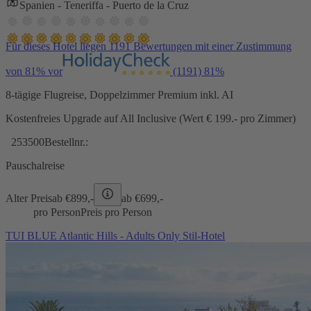
Spanien - Teneriffa - Puerto de la Cruz
Für dieses Hotel liegen 1191 Bewertungen mit einer Zustimmung
von 81% vor
(1191)
81%
8-tägige Flugreise, Doppelzimmer Premium inkl. AI
Kostenfreies Upgrade auf All Inclusive (Wert € 199.- pro Zimmer)
253500
Bestellnr.:
Pauschalreise
Alter Preis
ab €
899,-
ab €
699,-
pro Person
Preis pro Person
TUI BLUE Atlantic Hills - Adults Only Stil-Hotel