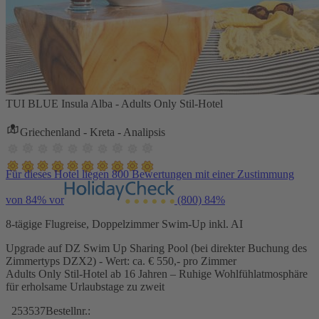
TUI BLUE Insula Alba - Adults Only Stil-Hotel
Griechenland - Kreta - Analipsis
Für dieses Hotel liegen 800 Bewertungen mit einer Zustimmung
von 84% vor
(800)
84%
8-tägige Flugreise, Doppelzimmer Swim-Up inkl. AI
Upgrade auf DZ Swim Up Sharing Pool (bei direkter Buchung des
Zimmertyps DZX2) - Wert: ca. € 550,- pro Zimmer
Adults Only Stil-Hotel ab 16 Jahren – Ruhige Wohlfühlatmosphäre
für erholsame Urlaubstage zu zweit
253537
Bestellnr.: