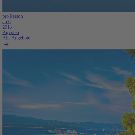
pro Person
ab €
291,-
Ägypten
Alle Angebote