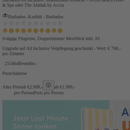
& Spa oder The Abidah by Accra
Barbados -Karibik - Barbados
9-tägige Flugreise, Doppelzimmer Meerblick inkl. AI
Upgrade auf All Inclusive Verpflegung geschenkt - Wert: € 798,-
pro Zimmer
253464
Bestellnr.:
Pauschalreise
Alter Preis
ab €
2.999,-
ab €
1.999,-
pro Person
Preis pro Person