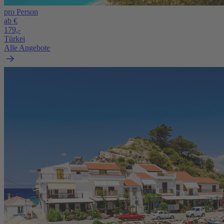
pro Person
ab €
179,-
Türkei
Alle Angebote