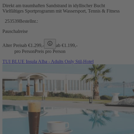
Direkt am traumhaften Sandstrand in idyllischer Bucht
Vielfältiges Sportprogramm mit Wassersport, Tennis & Fitness
253539
Bestellnr.:
Pauschalreise
Alter Preis
ab €
1.299,-
ab €
1.199,-
pro Person
Preis pro Person
TUI BLUE Insula Alba - Adults Only Stil-Hotel