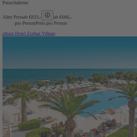
Pauschalreise
Alter Preis
ab €
833,-
ab €
666,-
pro Person
Preis pro Person
allsun Hotel Zorbas Village