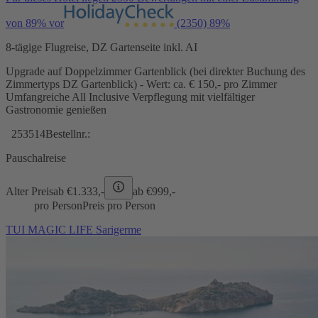
von 89% vor
(2350)
89%
8-tägige Flugreise, DZ Gartenseite inkl. AI
Upgrade auf Doppelzimmer Gartenblick (bei direkter Buchung des
Zimmertyps DZ Gartenblick) - Wert: ca. € 150,- pro Zimmer
Umfangreiche All Inclusive Verpflegung mit vielfältiger
Gastronomie genießen
253514
Bestellnr.:
Pauschalreise
Alter Preis
ab €
1.333,-
ab €
999,-
pro Person
Preis pro Person
TUI MAGIC LIFE Sarigerme