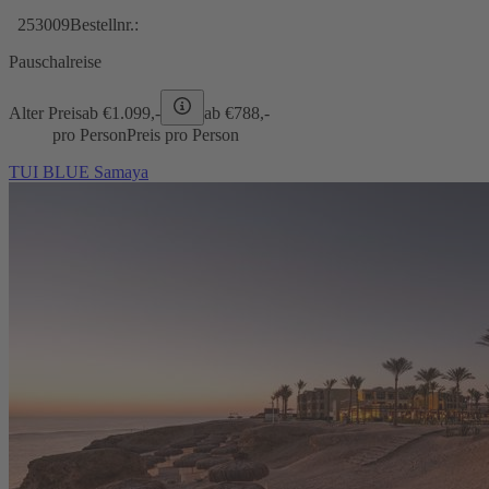
253009
Bestellnr.:
Pauschalreise
Alter Preis
ab €
1.099,-
ab €
788,-
pro Person
Preis pro Person
TUI BLUE Samaya