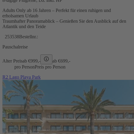
8-tägige Flugreise, DZ inkl. HP
Adults Only ab 16 Jahren – Perfekt für einen ruhigen und
erholsamen Urlaub
Traumhafter Panoramablick – Genießen Sie den Ausblick auf den
Atlantik und den Teide
253538
Bestellnr.:
Pauschalreise
Alter Preis
ab €
999,-
ab €
699,-
pro Person
Preis pro Person
R2 Lago Playa Park