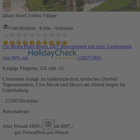
allsun Hotel Zorbas Village
Griechenland - Kreta - Anissaras
Für dieses Hotel liegen 2407 Bewertungen mit einer Zustimmung
von 96% vor
(2407)
96%
8-tägige Flugreise, DZ inkl. AI
Charmante Anlage im landestypischen, kretischen Dorfstil
Tagesanimation, Live-Musik und Shows am Abend sorgen für
Unterhaltung
253001
Bestellnr.:
Pauschalreise
Alter Preis
ab €
899,-
ab €
697,-
pro Person
Preis pro Person