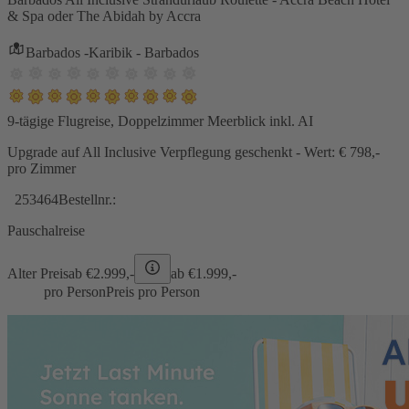
& Spa oder The Abidah by Accra
Barbados -Karibik - Barbados
9-tägige Flugreise, Doppelzimmer Meerblick inkl. AI
Upgrade auf All Inclusive Verpflegung geschenkt - Wert: € 798,-
pro Zimmer
253464
Bestellnr.:
Pauschalreise
Alter Preis
ab €
2.999,-
ab €
1.999,-
pro Person
Preis pro Person