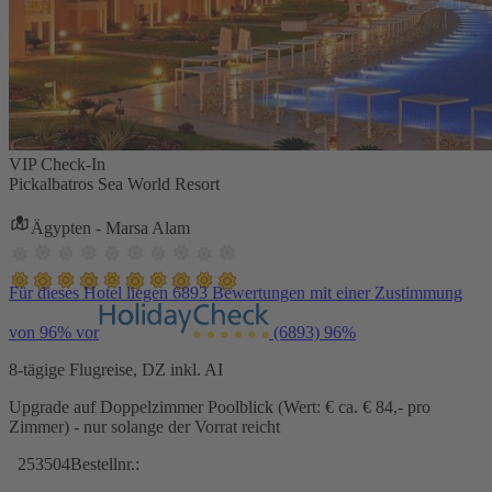
VIP Check-In
Pickalbatros Sea World Resort
Ägypten - Marsa Alam
Für dieses Hotel liegen 6893 Bewertungen mit einer Zustimmung
von 96% vor
(6893)
96%
8-tägige Flugreise, DZ inkl. AI
Upgrade auf Doppelzimmer Poolblick (Wert: € ca. € 84,- pro
Zimmer) - nur solange der Vorrat reicht
253504
Bestellnr.: