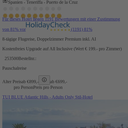
Spanien - Teneriffa - Puerto de la Cruz
Für dieses Hotel liegen 1191 Bewertungen mit einer Zustimmung
von 81% vor
(1191)
81%
8-tägige Flugreise, Doppelzimmer Premium inkl. AI
Kostenfreies Upgrade auf All Inclusive (Wert € 199.- pro Zimmer)
253500
Bestellnr.:
Pauschalreise
Alter Preis
ab €
899,-
ab €
699,-
pro Person
Preis pro Person
TUI BLUE Atlantic Hills - Adults Only Stil-Hotel