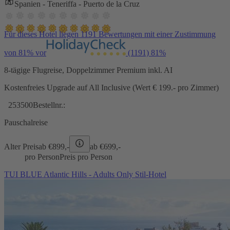
Spanien - Teneriffa - Puerto de la Cruz
Für dieses Hotel liegen 1191 Bewertungen mit einer Zustimmung
von 81% vor
(1191)
81%
8-tägige Flugreise, Doppelzimmer Premium inkl. AI
Kostenfreies Upgrade auf All Inclusive (Wert € 199.- pro Zimmer)
253500
Bestellnr.:
Pauschalreise
Alter Preis
ab €
899,-
ab €
699,-
pro Person
Preis pro Person
TUI BLUE Atlantic Hills - Adults Only Stil-Hotel