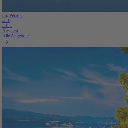
pro Person
ab €
291,-
Ägypten
Alle Angebote