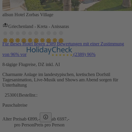
allsun Hotel Zorbas Village
Griechenland - Kreta - Anissaras
Für dieses Hotel liegen 2389 Bewertungen mit einer Zustimmung
von 96% vor
(2389)
96%
8-tägige Flugreise, DZ inkl. AI
Charmante Anlage im landestypischen, kretischen Dorfstil
Tagesanimation, Live-Musik und Shows am Abend sorgen für
Unterhaltung
253001
Bestellnr.:
Pauschalreise
Alter Preis
ab €
899,-
ab €
697,-
pro Person
Preis pro Person