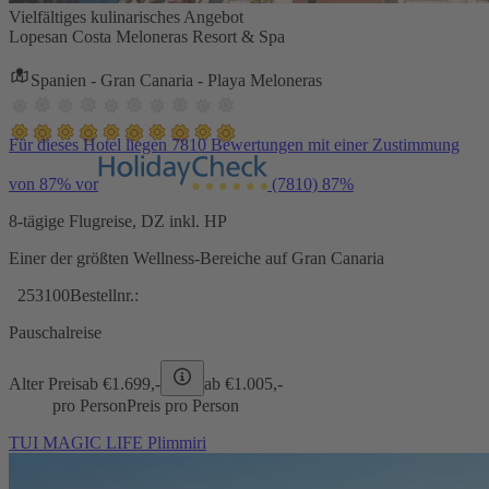
Vielfältiges kulinarisches Angebot
Lopesan Costa Meloneras Resort & Spa
Spanien - Gran Canaria - Playa Meloneras
Für dieses Hotel liegen 7810 Bewertungen mit einer Zustimmung
von 87% vor
(7810)
87%
8-tägige Flugreise, DZ inkl. HP
Einer der größten Wellness-Bereiche auf Gran Canaria
253100
Bestellnr.:
Pauschalreise
Alter Preis
ab €
1.699,-
ab €
1.005,-
pro Person
Preis pro Person
TUI MAGIC LIFE Plimmiri