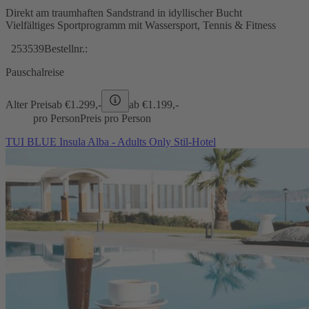
Direkt am traumhaften Sandstrand in idyllischer Bucht
Vielfältiges Sportprogramm mit Wassersport, Tennis & Fitness
253539
Bestellnr.:
Pauschalreise
Alter Preis
ab €
1.299,-
ab €
1.199,-
pro Person
Preis pro Person
TUI BLUE Insula Alba - Adults Only Stil-Hotel