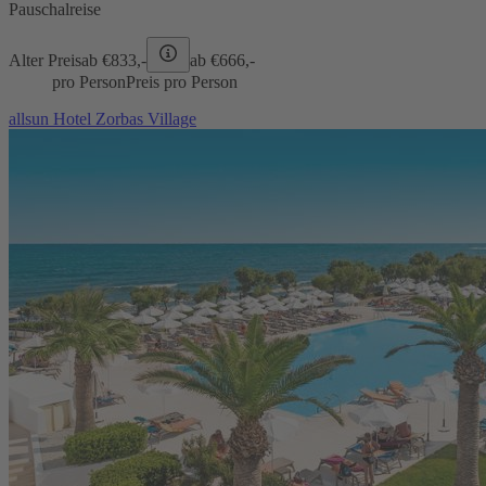
Pauschalreise
Alter Preis
ab €
833,-
ab €
666,-
pro Person
Preis pro Person
allsun Hotel Zorbas Village