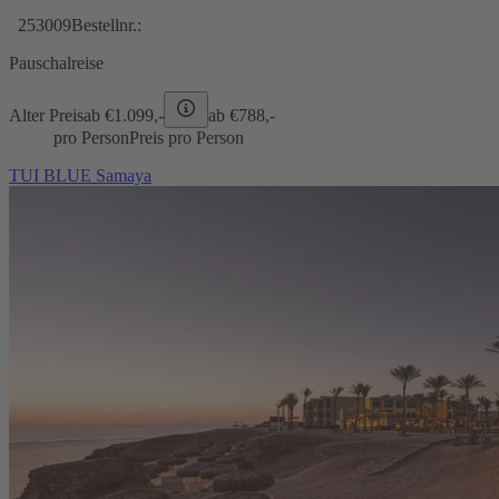
253009
Bestellnr.:
Pauschalreise
Alter Preis
ab €
1.099,-
ab €
788,-
pro Person
Preis pro Person
TUI BLUE Samaya