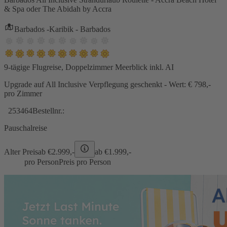
& Spa oder The Abidah by Accra
Barbados -Karibik - Barbados
9-tägige Flugreise, Doppelzimmer Meerblick inkl. AI
Upgrade auf All Inclusive Verpflegung geschenkt - Wert: € 798,-
pro Zimmer
253464
Bestellnr.:
Pauschalreise
Alter Preis
ab €
2.999,-
ab €
1.999,-
pro Person
Preis pro Person