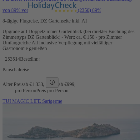
von 89% vor
(2350)
89%
8-tägige Flugreise, DZ Gartenseite inkl. AI
Upgrade auf Doppelzimmer Gartenblick (bei direkter Buchung des
Zimmertyps DZ Gartenblick) - Wert: ca. € 150,- pro Zimmer
Umfangreiche All Inclusive Verpflegung mit vielfältiger
Gastronomie genießen
253514
Bestellnr.:
Pauschalreise
Alter Preis
ab €
1.333,-
ab €
999,-
pro Person
Preis pro Person
TUI MAGIC LIFE Sarigerme