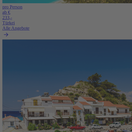
pro Person
ab €
233,-
Türkei
Alle Angebote