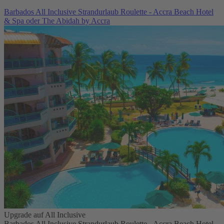
Barbados All Inclusive Strandurlaub Roulette - Accra Beach Hotel
& Spa oder The Abidah by Accra
Upgrade auf All Inclusive
Barbados All Inclusive Strandurlaub Roulette - Accra Beach Hotel