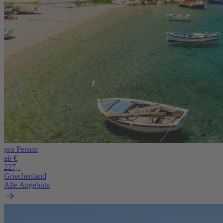
pro Person
ab €
227,-
Griechenland
Alle Angebote