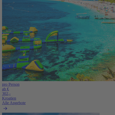
pro Person
ab €
302,-
Kroatien
Alle Angebote