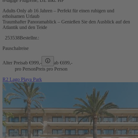
8-tägige Flugreise, DZ inkl. HP
Adults Only ab 16 Jahren – Perfekt für einen ruhigen und
erholsamen Urlaub
Traumhafter Panoramablick – Genießen Sie den Ausblick auf den
Atlantik und den Teide
253538
Bestellnr.:
Pauschalreise
Alter Preis
ab €
999,-
ab €
699,-
pro Person
Preis pro Person
R2 Lago Playa Park