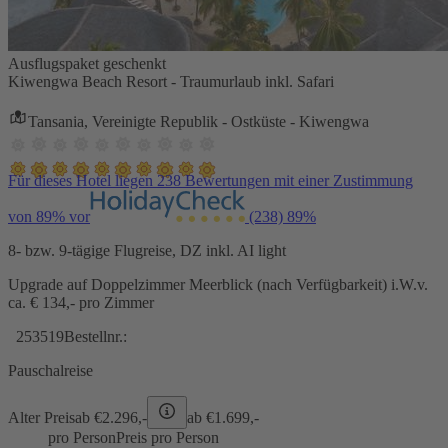
Ausflugspaket geschenkt
Kiwengwa Beach Resort - Traumurlaub inkl. Safari
Tansania, Vereinigte Republik - Ostküste - Kiwengwa
Für dieses Hotel liegen 238 Bewertungen mit einer Zustimmung
von 89% vor
(238)
89%
8- bzw. 9-tägige Flugreise, DZ inkl. AI light
Upgrade auf Doppelzimmer Meerblick (nach Verfügbarkeit) i.W.v.
ca. € 134,- pro Zimmer
253519
Bestellnr.:
Pauschalreise
Alter Preis
ab €
2.296,-
ab €
1.699,-
pro Person
Preis pro Person