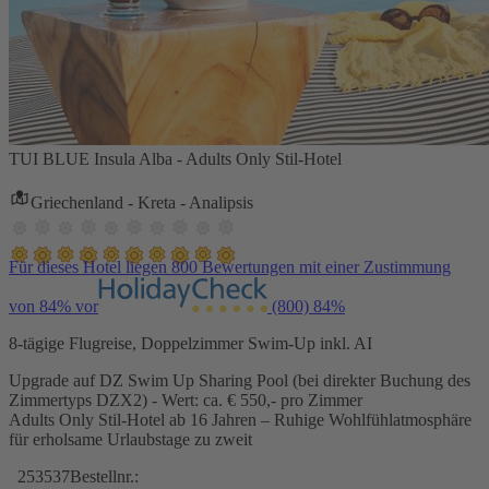
TUI BLUE Insula Alba - Adults Only Stil-Hotel
Griechenland - Kreta - Analipsis
Für dieses Hotel liegen 800 Bewertungen mit einer Zustimmung
von 84% vor
(800)
84%
8-tägige Flugreise, Doppelzimmer Swim-Up inkl. AI
Upgrade auf DZ Swim Up Sharing Pool (bei direkter Buchung des
Zimmertyps DZX2) - Wert: ca. € 550,- pro Zimmer
Adults Only Stil-Hotel ab 16 Jahren – Ruhige Wohlfühlatmosphäre
für erholsame Urlaubstage zu zweit
253537
Bestellnr.: