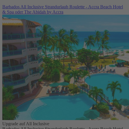
Barbados All Inclusive Strandurlaub Roulette - Accra Beach Hotel
& Spa oder The Abidah by Accra
Upgrade auf All Inclusive
Barbados All Inclusive Strandurlaub Roulette - Accra Beach Hotel