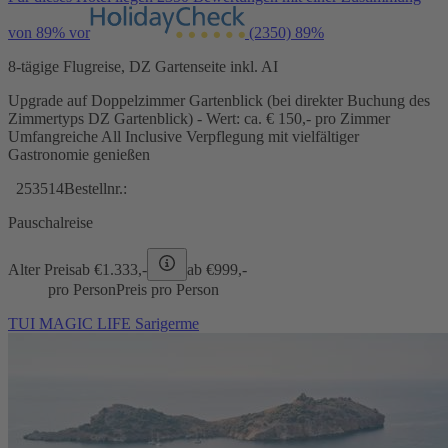
von 89% vor
(2350)
89%
8-tägige Flugreise, DZ Gartenseite inkl. AI
Upgrade auf Doppelzimmer Gartenblick (bei direkter Buchung des
Zimmertyps DZ Gartenblick) - Wert: ca. € 150,- pro Zimmer
Umfangreiche All Inclusive Verpflegung mit vielfältiger
Gastronomie genießen
253514
Bestellnr.:
Pauschalreise
Alter Preis
ab €
1.333,-
ab €
999,-
pro Person
Preis pro Person
TUI MAGIC LIFE Sarigerme