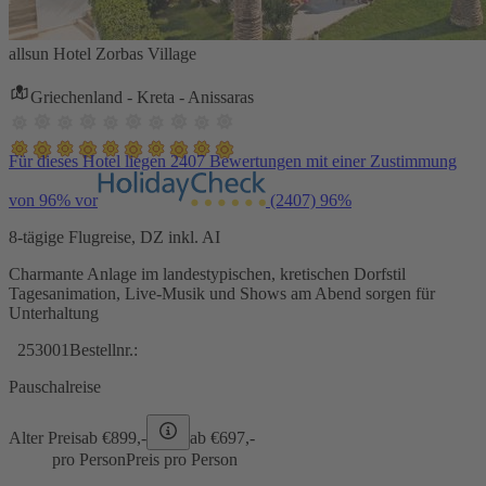
allsun Hotel Zorbas Village
Griechenland - Kreta - Anissaras
Für dieses Hotel liegen 2407 Bewertungen mit einer Zustimmung
von 96% vor
(2407)
96%
8-tägige Flugreise, DZ inkl. AI
Charmante Anlage im landestypischen, kretischen Dorfstil
Tagesanimation, Live-Musik und Shows am Abend sorgen für
Unterhaltung
253001
Bestellnr.:
Pauschalreise
Alter Preis
ab €
899,-
ab €
697,-
pro Person
Preis pro Person