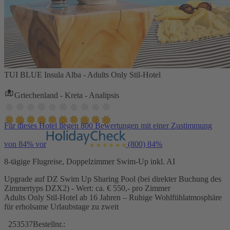
TUI BLUE Insula Alba - Adults Only Stil-Hotel
Griechenland - Kreta - Analipsis
Für dieses Hotel liegen 800 Bewertungen mit einer Zustimmung
von 84% vor
(800)
84%
8-tägige Flugreise, Doppelzimmer Swim-Up inkl. AI
Upgrade auf DZ Swim Up Sharing Pool (bei direkter Buchung des
Zimmertyps DZX2) - Wert: ca. € 550,- pro Zimmer
Adults Only Stil-Hotel ab 16 Jahren – Ruhige Wohlfühlatmosphäre
für erholsame Urlaubstage zu zweit
253537
Bestellnr.: