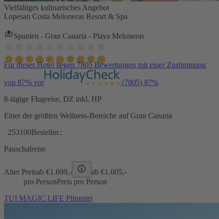
Vielfältiges kulinarisches Angebot
Lopesan Costa Meloneras Resort & Spa
Spanien - Gran Canaria - Playa Meloneras
Für dieses Hotel liegen 7805 Bewertungen mit einer Zustimmung
von 87% vor
(7805)
87%
8-tägige Flugreise, DZ inkl. HP
Einer der größten Wellness-Bereiche auf Gran Canaria
253100
Bestellnr.:
Pauschalreise
Alter Preis
ab €
1.699,-
ab €
1.005,-
pro Person
Preis pro Person
TUI MAGIC LIFE Plimmiri