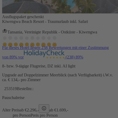
Ausflugspaket geschenkt
Kiwengwa Beach Resort - Traumurlaub inkl. Safari
Tansania, Vereinigte Republik - Ostküste - Kiwengwa
Für dieses Hotel liegen 238 Bewertungen mit einer Zustimmung
von 89% vor
(238)
89%
8- bzw. 9-tägige Flugreise, DZ inkl. AI light
Upgrade auf Doppelzimmer Meerblick (nach Verfügbarkeit) i.W.v.
ca. € 134,- pro Zimmer
253519
Bestellnr.:
Pauschalreise
Alter Preis
ab €
2.296,-
ab €
1.699,-
pro Person
Preis pro Person