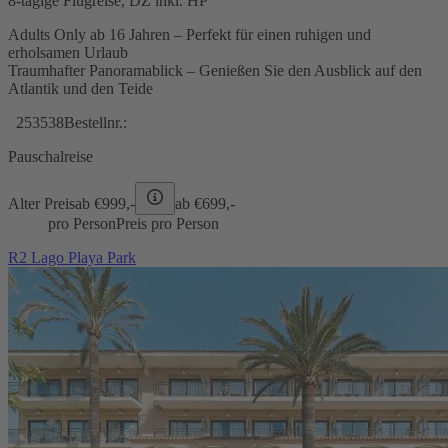
8-tägige Flugreise, DZ inkl. HP
Adults Only ab 16 Jahren – Perfekt für einen ruhigen und
erholsamen Urlaub
Traumhafter Panoramablick – Genießen Sie den Ausblick auf den
Atlantik und den Teide
253538
Bestellnr.:
Pauschalreise
Alter Preis
ab €
999,-
ab €
699,-
pro Person
Preis pro Person
R2 Lago Playa Park