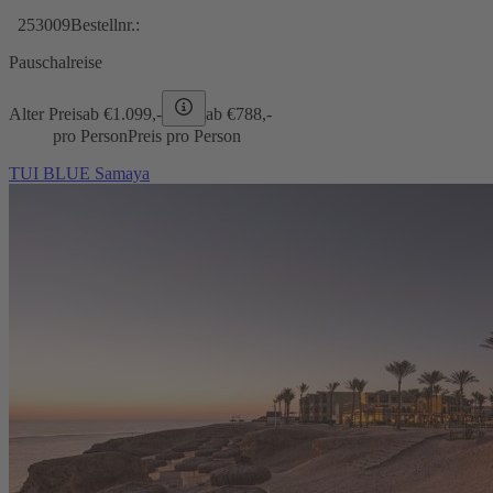
253009
Bestellnr.:
Pauschalreise
Alter Preis
ab €
1.099,-
ab €
788,-
pro Person
Preis pro Person
TUI BLUE Samaya