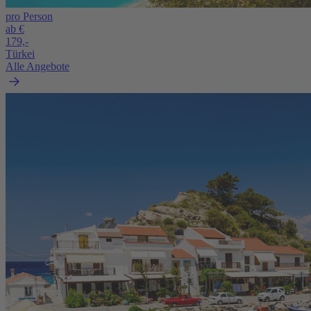
pro Person
ab €
179,-
Türkei
Alle Angebote