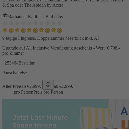
& Spa oder The Abidah by Accra
Barbados -Karibik - Barbados
9-tägige Flugreise, Doppelzimmer Meerblick inkl. AI
Upgrade auf All Inclusive Verpflegung geschenkt - Wert: € 798,-
pro Zimmer
253464
Bestellnr.:
Pauschalreise
Alter Preis
ab €
2.999,-
ab €
1.999,-
pro Person
Preis pro Person