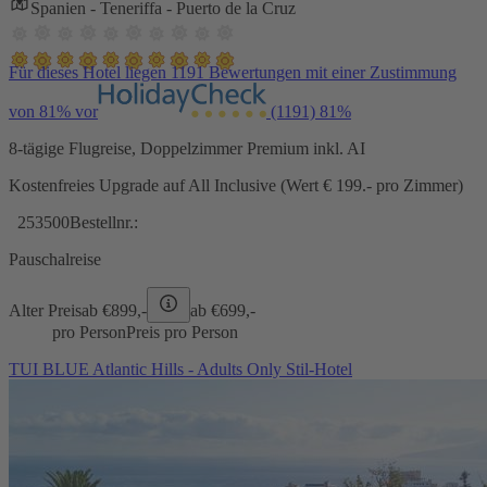
Spanien - Teneriffa - Puerto de la Cruz
Für dieses Hotel liegen 1191 Bewertungen mit einer Zustimmung
von 81% vor
(1191)
81%
8-tägige Flugreise, Doppelzimmer Premium inkl. AI
Kostenfreies Upgrade auf All Inclusive (Wert € 199.- pro Zimmer)
253500
Bestellnr.:
Pauschalreise
Alter Preis
ab €
899,-
ab €
699,-
pro Person
Preis pro Person
TUI BLUE Atlantic Hills - Adults Only Stil-Hotel