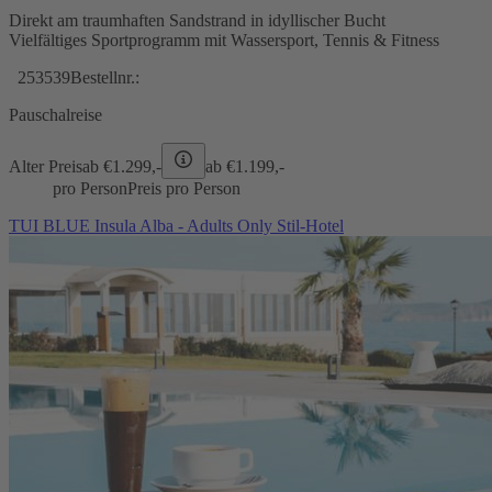
Direkt am traumhaften Sandstrand in idyllischer Bucht
Vielfältiges Sportprogramm mit Wassersport, Tennis & Fitness
253539
Bestellnr.:
Pauschalreise
Alter Preis
ab €
1.299,-
ab €
1.199,-
pro Person
Preis pro Person
TUI BLUE Insula Alba - Adults Only Stil-Hotel