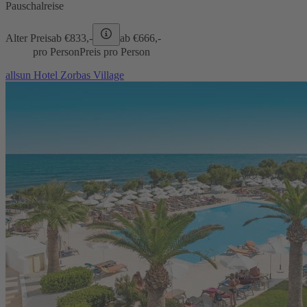
Pauschalreise
Alter Preis
ab €
833,-
ab €
666,-
pro Person
Preis pro Person
allsun Hotel Zorbas Village