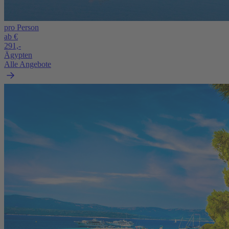
pro Person
ab €
291,-
Ägypten
Alle Angebote