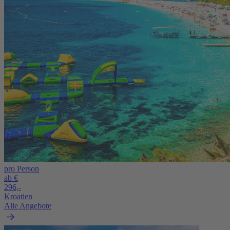
pro Person
ab €
296,-
Kroatien
Alle Angebote