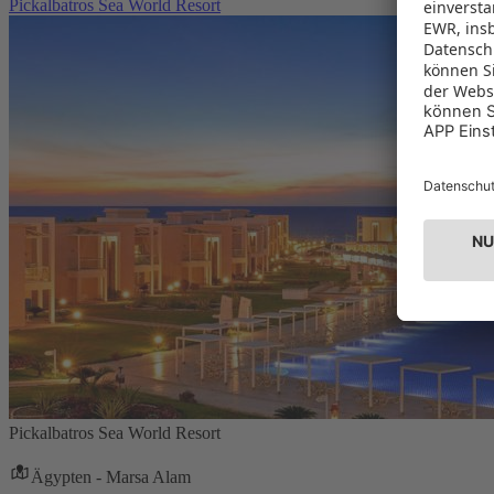
Pickalbatros Sea World Resort
Pickalbatros Sea World Resort
Ägypten - Marsa Alam