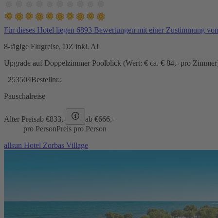
Für dieses Hotel liegen 6893 Bewertungen mit einer Zustimmung vo
8-tägige Flugreise, DZ inkl. AI
Upgrade auf Doppelzimmer Poolblick (Wert: € ca. € 84,- pro Zimmer) 
253504
Bestellnr.:
Pauschalreise
Alter Preis
ab €
833,-
ab €
666,-
pro Person
Preis pro Person
allsun Hotel Zorbas Village