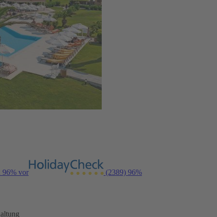
n 96% vor
(2389)
96%
altung