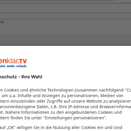
en.
el in einem Paket kombiniert werden – das spart Zeit und Geld. Nutzen 
en!