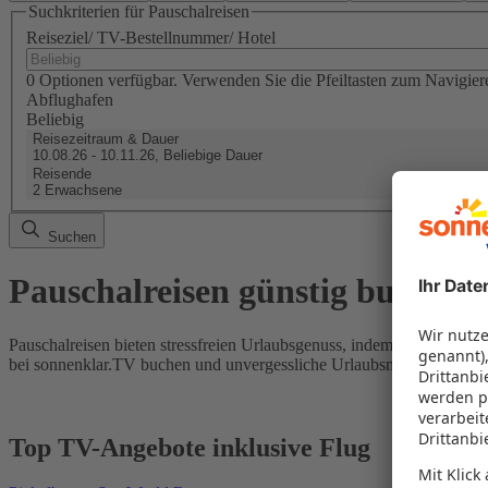
Suchkriterien für Pauschalreisen
Reiseziel/ TV-Bestellnummer/ Hotel
0 Optionen verfügbar. Verwenden Sie die Pfeiltasten zum Navigier
Abflughafen
Beliebig
Reisezeitraum & Dauer
10.08.26 - 10.11.26, Beliebige Dauer
Reisende
2 Erwachsene
Suchen
Pauschalreisen günstig buchen
Pauschalreisen bieten stressfreien Urlaubsgenuss, indem Flug und Hot
bei sonnenklar.TV buchen und unvergessliche Urlaubsmomente erleb
Top TV-Angebote inklusive Flug