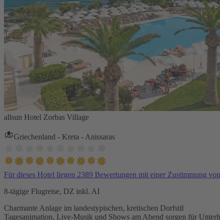
allsun Hotel Zorbas Village
Griechenland - Kreta - Anissaras
Für dieses Hotel liegen 2389 Bewertungen mit einer Zustimmung vo
8-tägige Flugreise, DZ inkl. AI
Charmante Anlage im landestypischen, kretischen Dorfstil
Tagesanimation, Live-Musik und Shows am Abend sorgen für Unterh