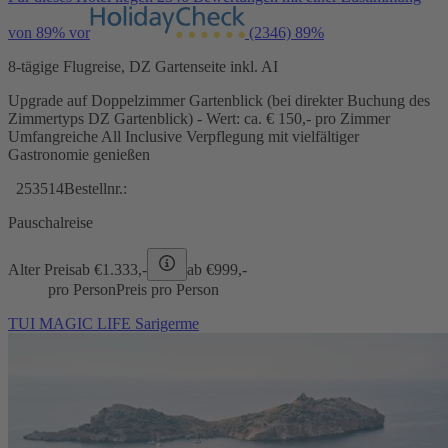
von 89% vor
(2346)
89%
8-tägige Flugreise, DZ Gartenseite inkl. AI
Upgrade auf Doppelzimmer Gartenblick (bei direkter Buchung des
Zimmertyps DZ Gartenblick) - Wert: ca. € 150,- pro Zimmer
Umfangreiche All Inclusive Verpflegung mit vielfältiger
Gastronomie genießen
253514
Bestellnr.:
Pauschalreise
Alter Preis
ab €
1.333,-
ab €
999,-
pro Person
Preis pro Person
TUI MAGIC LIFE Sarigerme