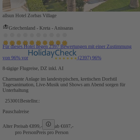
allsun Hotel Zorbas Village
Griechenland - Kreta - Anissaras
Für dieses Hotel liegen 2397 Bewertungen mit einer Zustimmung
von 96% vor
(2397)
96%
8-tägige Flugreise, DZ inkl. AI
Charmante Anlage im landestypischen, kretischen Dorfstil
Tagesanimation, Live-Musik und Shows am Abend sorgen für
Unterhaltung
253001
Bestellnr.:
Pauschalreise
Alter Preis
ab €
899,-
ab €
697,-
pro Person
Preis pro Person