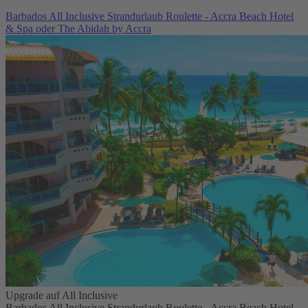
Barbados All Inclusive Strandurlaub Roulette - Accra Beach Hotel
& Spa oder The Abidah by Accra
Upgrade auf All Inclusive
Barbados All Inclusive Strandurlaub Roulette - Accra Beach Hotel