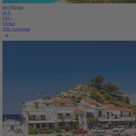
pro Person
ab €
145,-
Türkei
Alle Angebote