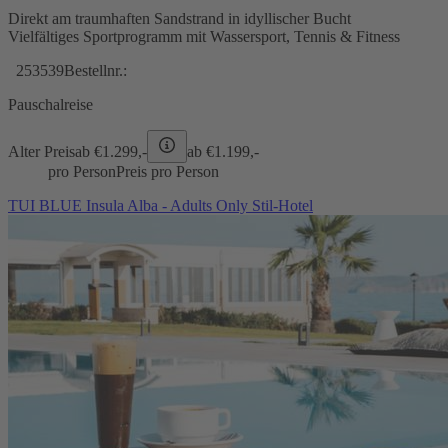
Direkt am traumhaften Sandstrand in idyllischer Bucht
Vielfältiges Sportprogramm mit Wassersport, Tennis & Fitness
253539
Bestellnr.:
Pauschalreise
Alter Preis
ab €
1.299,-
ab €
1.199,-
pro Person
Preis pro Person
TUI BLUE Insula Alba - Adults Only Stil-Hotel