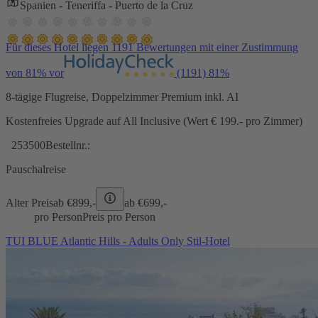
Spanien - Teneriffa - Puerto de la Cruz
Für dieses Hotel liegen 1191 Bewertungen mit einer Zustimmung
von 81% vor
(1191)
81%
8-tägige Flugreise, Doppelzimmer Premium inkl. AI
Kostenfreies Upgrade auf All Inclusive (Wert € 199.- pro Zimmer)
253500
Bestellnr.:
Pauschalreise
Alter Preis
ab €
899,-
ab €
699,-
pro Person
Preis pro Person
TUI BLUE Atlantic Hills - Adults Only Stil-Hotel