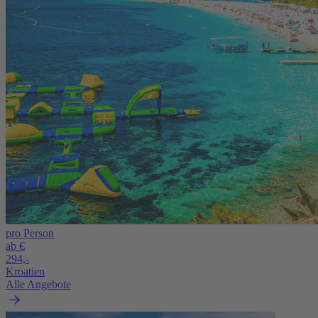
pro Person
ab €
294,-
Kroatien
Alle Angebote