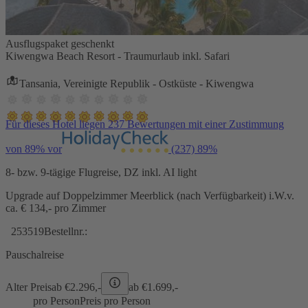
Ausflugspaket geschenkt
Kiwengwa Beach Resort - Traumurlaub inkl. Safari
Tansania, Vereinigte Republik - Ostküste - Kiwengwa
Für dieses Hotel liegen 237 Bewertungen mit einer Zustimmung
von 89% vor
(237)
89%
8- bzw. 9-tägige Flugreise, DZ inkl. AI light
Upgrade auf Doppelzimmer Meerblick (nach Verfügbarkeit) i.W.v.
ca. € 134,- pro Zimmer
253519
Bestellnr.:
Pauschalreise
Alter Preis
ab €
2.296,-
ab €
1.699,-
pro Person
Preis pro Person