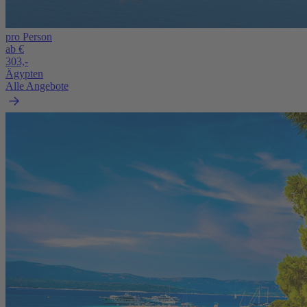
pro Person
ab €
303,-
Ägypten
Alle Angebote