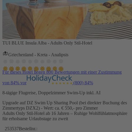
TUI BLUE Insula Alba - Adults Only Stil-Hotel
Griechenland - Kreta - Analipsis
Für dieses Hotel liegen 800 Bewertungen mit einer Zustimmung
von 84% vor
(800)
84%
8-tägige Flugreise, Doppelzimmer Swim-Up inkl. AI
Upgrade auf DZ Swim Up Sharing Pool (bei direkter Buchung des
Zimmertyps DZX2) - Wert: ca. € 550,- pro Zimmer
Adults Only Stil-Hotel ab 16 Jahren – Ruhige Wohlfühlatmosphäre
für erholsame Urlaubstage zu zweit
253537
Bestellnr.: