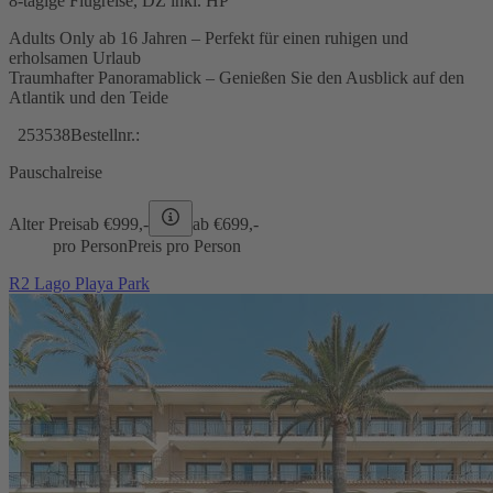
8-tägige Flugreise, DZ inkl. HP
Adults Only ab 16 Jahren – Perfekt für einen ruhigen und
erholsamen Urlaub
Traumhafter Panoramablick – Genießen Sie den Ausblick auf den
Atlantik und den Teide
253538
Bestellnr.:
Pauschalreise
Alter Preis
ab €
999,-
ab €
699,-
pro Person
Preis pro Person
R2 Lago Playa Park