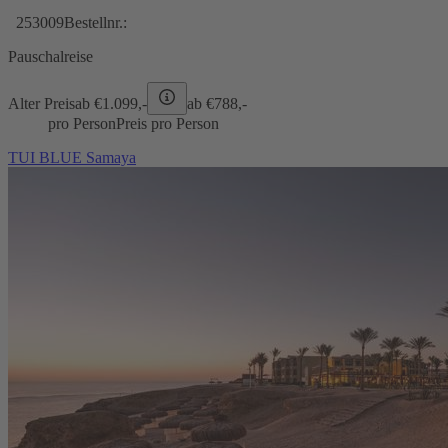
253009
Bestellnr.:
Pauschalreise
Alter Preis
ab €
1.099,-
ab €
788,-
pro Person
Preis pro Person
TUI BLUE Samaya