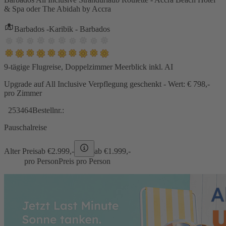
& Spa oder The Abidah by Accra
Barbados -Karibik - Barbados
9-tägige Flugreise, Doppelzimmer Meerblick inkl. AI
Upgrade auf All Inclusive Verpflegung geschenkt - Wert: € 798,-
pro Zimmer
253464
Bestellnr.:
Pauschalreise
Alter Preis
ab €
2.999,-
ab €
1.999,-
pro Person
Preis pro Person