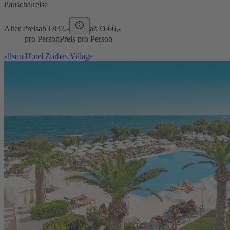
Pauschalreise
Alter Preis
ab €
833,-
ab €
666,-
pro Person
Preis pro Person
allsun Hotel Zorbas Village