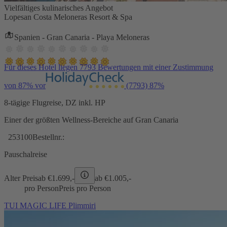
Vielfältiges kulinarisches Angebot
Lopesan Costa Meloneras Resort & Spa
Spanien - Gran Canaria - Playa Meloneras
Für dieses Hotel liegen 7793 Bewertungen mit einer Zustimmung
von 87% vor
(7793)
87%
8-tägige Flugreise, DZ inkl. HP
Einer der größten Wellness-Bereiche auf Gran Canaria
253100
Bestellnr.:
Pauschalreise
Alter Preis
ab €
1.699,-
ab €
1.005,-
pro Person
Preis pro Person
TUI MAGIC LIFE Plimmiri