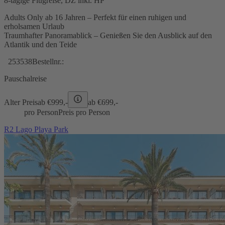
8-tägige Flugreise, DZ inkl. HP
Adults Only ab 16 Jahren – Perfekt für einen ruhigen und
erholsamen Urlaub
Traumhafter Panoramablick – Genießen Sie den Ausblick auf den
Atlantik und den Teide
253538
Bestellnr.:
Pauschalreise
Alter Preis
ab €
999,-
ab €
699,-
pro Person
Preis pro Person
R2 Lago Playa Park