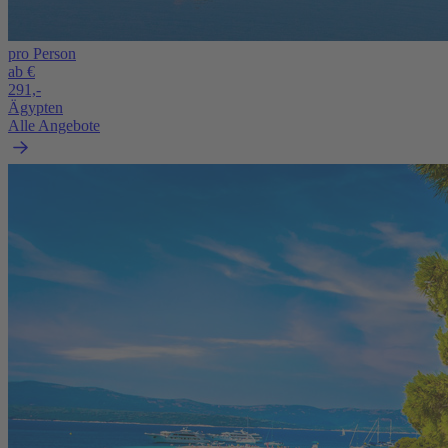
pro Person
ab €
291,-
Ägypten
Alle Angebote