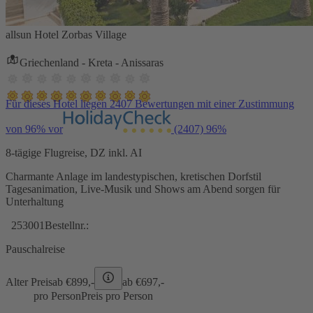
allsun Hotel Zorbas Village
Griechenland - Kreta - Anissaras
Für dieses Hotel liegen 2407 Bewertungen mit einer Zustimmung
von 96% vor
(2407)
96%
8-tägige Flugreise, DZ inkl. AI
Charmante Anlage im landestypischen, kretischen Dorfstil
Tagesanimation, Live-Musik und Shows am Abend sorgen für
Unterhaltung
253001
Bestellnr.:
Pauschalreise
Alter Preis
ab €
899,-
ab €
697,-
pro Person
Preis pro Person