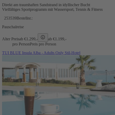
Direkt am traumhaften Sandstrand in idyllischer Bucht
Vielfältiges Sportprogramm mit Wassersport, Tennis & Fitness
253539
Bestellnr.:
Pauschalreise
Alter Preis
ab €
1.299,-
ab €
1.199,-
pro Person
Preis pro Person
TUI BLUE Insula Alba - Adults Only Stil-Hotel