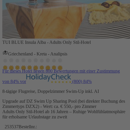
TUI BLUE Insula Alba - Adults Only Stil-Hotel
Griechenland - Kreta - Analipsis
Für dieses Hotel liegen 800 Bewertungen mit einer Zustimmung
von 84% vor
(800)
84%
8-tägige Flugreise, Doppelzimmer Swim-Up inkl. AI
Upgrade auf DZ Swim Up Sharing Pool (bei direkter Buchung des
Zimmertyps DZX2) - Wert: ca. € 550,- pro Zimmer
Adults Only Stil-Hotel ab 16 Jahren – Ruhige Wohlfühlatmosphäre
für erholsame Urlaubstage zu zweit
253537
Bestellnr.: