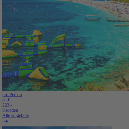
pro Person
ab €
223,-
Kroatien
Alle Angebote