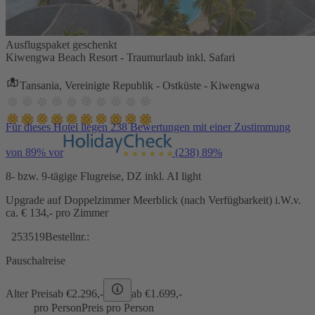
Ausflugspaket geschenkt
Kiwengwa Beach Resort - Traumurlaub inkl. Safari
Tansania, Vereinigte Republik - Ostküste - Kiwengwa
Für dieses Hotel liegen 238 Bewertungen mit einer Zustimmung
von 89% vor
(238)
89%
8- bzw. 9-tägige Flugreise, DZ inkl. AI light
Upgrade auf Doppelzimmer Meerblick (nach Verfügbarkeit) i.W.v.
ca. € 134,- pro Zimmer
253519
Bestellnr.:
Pauschalreise
Alter Preis
ab €
2.296,-
ab €
1.699,-
pro Person
Preis pro Person