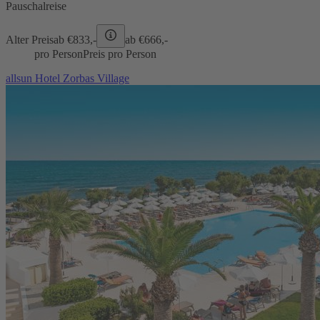
Pauschalreise
Alter Preis
ab €
833,-
ab €
666,-
pro Person
Preis pro Person
allsun Hotel Zorbas Village