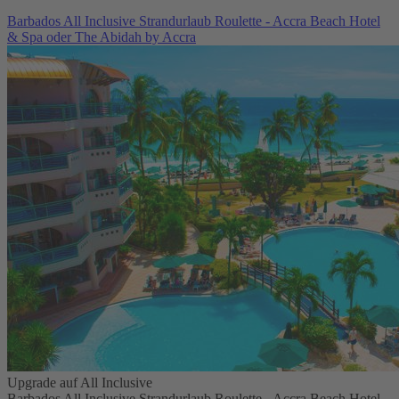
Barbados All Inclusive Strandurlaub Roulette - Accra Beach Hotel
& Spa oder The Abidah by Accra
Upgrade auf All Inclusive
Barbados All Inclusive Strandurlaub Roulette - Accra Beach Hotel