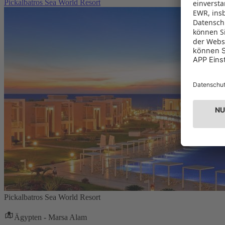
Pickalbatros Sea World Resort
Pickalbatros Sea World Resort
Ägypten - Marsa Alam