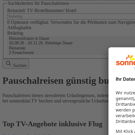
Suchkriterien für Pauschalreisen
Reiseziel/ TV-Bestellnummer/ Hotel
0 Optionen verfügbar. Verwenden Sie die Pfeiltasten zum Navigier
Abflughafen
Beliebig
Reisezeitraum & Dauer
10.08.26 - 10.11.26, Beliebige Dauer
Reisende
2 Erwachsene
Suchen
Pauschalreisen günstig buchen
Pauschalreisen bieten stressfreien Urlaubsgenuss, indem Flug und Hot
bei sonnenklar.TV buchen und unvergessliche Urlaubsmomente erleb
Top TV-Angebote inklusive Flug