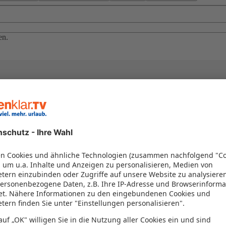
en.
el in einem Paket kombiniert werden – das spart Zeit und Geld. Nutzen 
en!