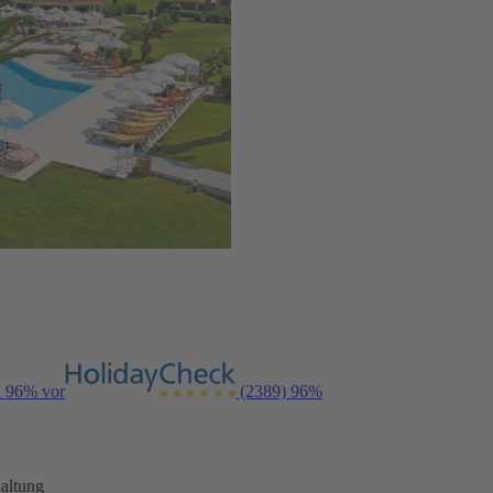
n 96% vor
(2389)
96%
altung