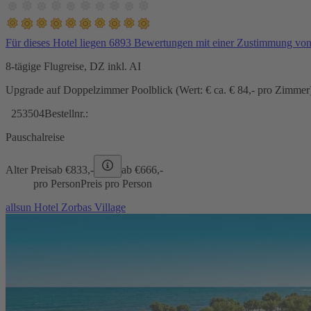
Für dieses Hotel liegen 6893 Bewertungen mit einer Zustimmung vo
8-tägige Flugreise, DZ inkl. AI
Upgrade auf Doppelzimmer Poolblick (Wert: € ca. € 84,- pro Zimmer) 
253504
Bestellnr.:
Pauschalreise
Alter Preis
ab €
833,-
ab €
666,-
pro Person
Preis pro Person
allsun Hotel Zorbas Village