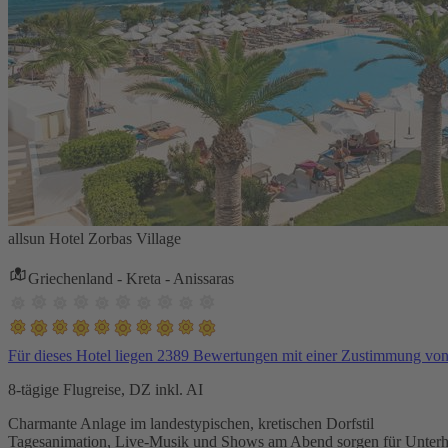
allsun Hotel Zorbas Village
Griechenland - Kreta - Anissaras
Für dieses Hotel liegen 2389 Bewertungen mit einer Zustimmung vo
8-tägige Flugreise, DZ inkl. AI
Charmante Anlage im landestypischen, kretischen Dorfstil
Tagesanimation, Live-Musik und Shows am Abend sorgen für Unterh