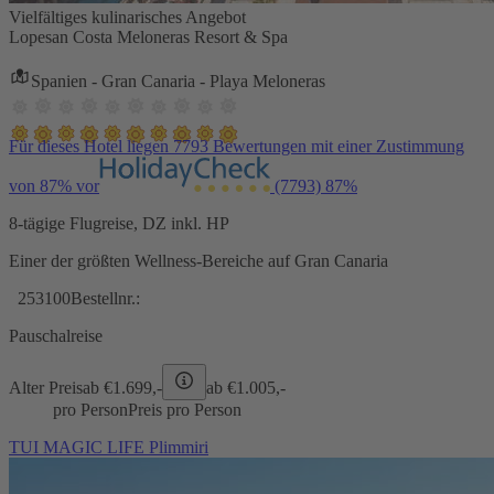
Vielfältiges kulinarisches Angebot
Lopesan Costa Meloneras Resort & Spa
Spanien - Gran Canaria - Playa Meloneras
Für dieses Hotel liegen 7793 Bewertungen mit einer Zustimmung
von 87% vor
(7793)
87%
8-tägige Flugreise, DZ inkl. HP
Einer der größten Wellness-Bereiche auf Gran Canaria
253100
Bestellnr.:
Pauschalreise
Alter Preis
ab €
1.699,-
ab €
1.005,-
pro Person
Preis pro Person
TUI MAGIC LIFE Plimmiri