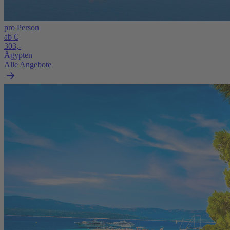
pro Person
ab €
303,-
Ägypten
Alle Angebote