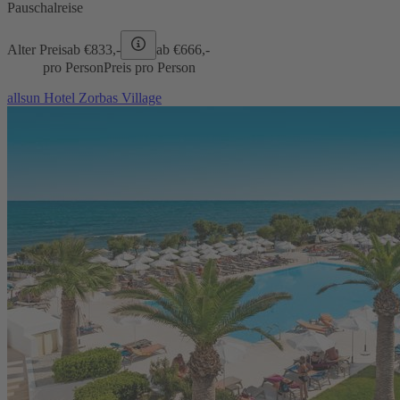
Pauschalreise
Alter Preis
ab €
833,-
ab €
666,-
pro Person
Preis pro Person
allsun Hotel Zorbas Village