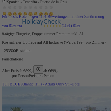
Spanien - Teneriffa - Puerto de la Cruz
Für dieses Hotel liegen 1191 Bewertungen mit einer Zustimmung
von 81% vor
(1191)
81%
8-tägige Flugreise, Doppelzimmer Premium inkl. AI
Kostenfreies Upgrade auf All Inclusive (Wert € 199.- pro Zimmer)
253500
Bestellnr.:
Pauschalreise
Alter Preis
ab €
899,-
ab €
699,-
pro Person
Preis pro Person
TUI BLUE Atlantic Hills - Adults Only Stil-Hotel