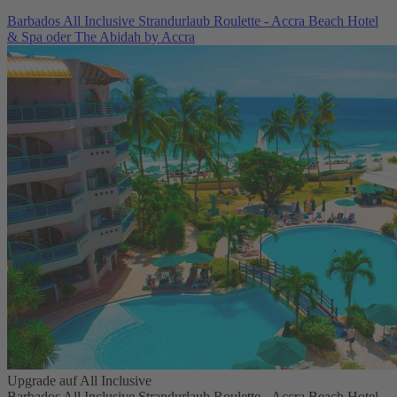
Barbados All Inclusive Strandurlaub Roulette - Accra Beach Hotel
& Spa oder The Abidah by Accra
Upgrade auf All Inclusive
Barbados All Inclusive Strandurlaub Roulette - Accra Beach Hotel