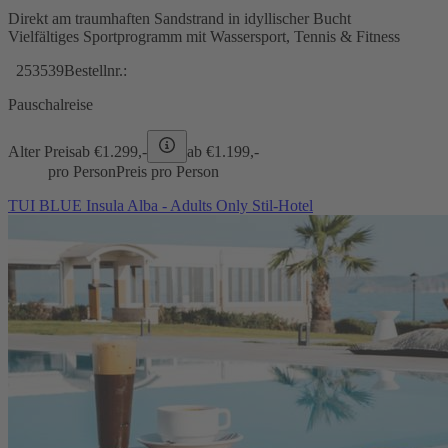
Direkt am traumhaften Sandstrand in idyllischer Bucht
Vielfältiges Sportprogramm mit Wassersport, Tennis & Fitness
253539
Bestellnr.:
Pauschalreise
Alter Preis
ab €
1.299,-
ab €
1.199,-
pro Person
Preis pro Person
TUI BLUE Insula Alba - Adults Only Stil-Hotel