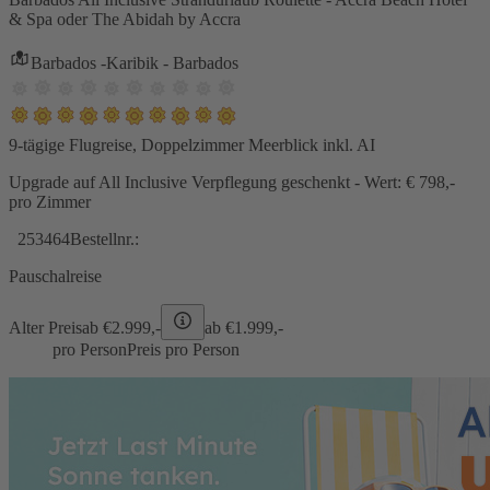
& Spa oder The Abidah by Accra
Barbados -Karibik - Barbados
9-tägige Flugreise, Doppelzimmer Meerblick inkl. AI
Upgrade auf All Inclusive Verpflegung geschenkt - Wert: € 798,-
pro Zimmer
253464
Bestellnr.:
Pauschalreise
Alter Preis
ab €
2.999,-
ab €
1.999,-
pro Person
Preis pro Person