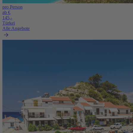
pro Person
ab €
145,-
Türkei
Alle Angebote