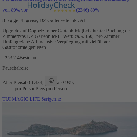
von 89% vor
(2346)
89%
8-tägige Flugreise, DZ Gartenseite inkl. AI
Upgrade auf Doppelzimmer Gartenblick (bei direkter Buchung des
Zimmertyps DZ Gartenblick) - Wert: ca. € 150,- pro Zimmer
Umfangreiche All Inclusive Verpflegung mit vielfältiger
Gastronomie genießen
253514
Bestellnr.:
Pauschalreise
Alter Preis
ab €
1.333,-
ab €
999,-
pro Person
Preis pro Person
TUI MAGIC LIFE Sarigerme