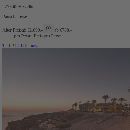
253009
Bestellnr.:
Pauschalreise
Alter Preis
ab €
1.099,-
ab €
788,-
pro Person
Preis pro Person
TUI BLUE Samaya