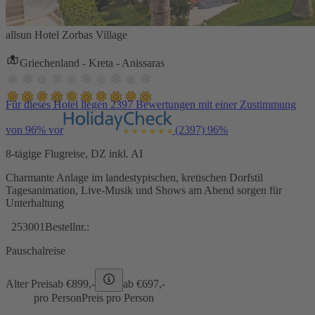
allsun Hotel Zorbas Village
Griechenland - Kreta - Anissaras
Für dieses Hotel liegen 2397 Bewertungen mit einer Zustimmung
von 96% vor
(2397)
96%
8-tägige Flugreise, DZ inkl. AI
Charmante Anlage im landestypischen, kretischen Dorfstil
Tagesanimation, Live-Musik und Shows am Abend sorgen für
Unterhaltung
253001
Bestellnr.:
Pauschalreise
Alter Preis
ab €
899,-
ab €
697,-
pro Person
Preis pro Person