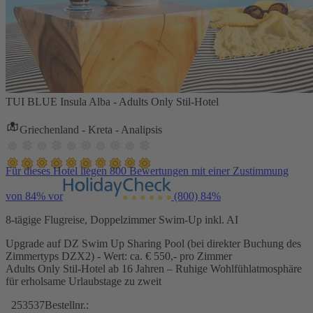
TUI BLUE Insula Alba - Adults Only Stil-Hotel
Griechenland - Kreta - Analipsis
Für dieses Hotel liegen 800 Bewertungen mit einer Zustimmung
von 84% vor
(800)
84%
8-tägige Flugreise, Doppelzimmer Swim-Up inkl. AI
Upgrade auf DZ Swim Up Sharing Pool (bei direkter Buchung des
Zimmertyps DZX2) - Wert: ca. € 550,- pro Zimmer
Adults Only Stil-Hotel ab 16 Jahren – Ruhige Wohlfühlatmosphäre
für erholsame Urlaubstage zu zweit
253537
Bestellnr.: