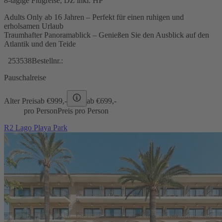
8-tägige Flugreise, DZ inkl. HP
Adults Only ab 16 Jahren – Perfekt für einen ruhigen und
erholsamen Urlaub
Traumhafter Panoramablick – Genießen Sie den Ausblick auf den
Atlantik und den Teide
253538
Bestellnr.:
Pauschalreise
Alter Preis
ab €
999,-
ab €
699,-
pro Person
Preis pro Person
R2 Lago Playa Park