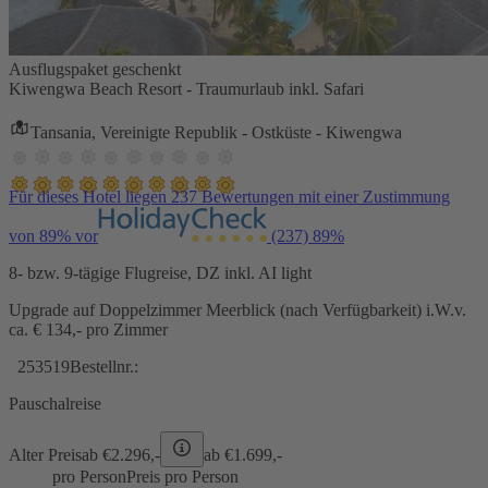
Ausflugspaket geschenkt
Kiwengwa Beach Resort - Traumurlaub inkl. Safari
Tansania, Vereinigte Republik - Ostküste - Kiwengwa
Für dieses Hotel liegen 237 Bewertungen mit einer Zustimmung
von 89% vor
(237)
89%
8- bzw. 9-tägige Flugreise, DZ inkl. AI light
Upgrade auf Doppelzimmer Meerblick (nach Verfügbarkeit) i.W.v.
ca. € 134,- pro Zimmer
253519
Bestellnr.:
Pauschalreise
Alter Preis
ab €
2.296,-
ab €
1.699,-
pro Person
Preis pro Person