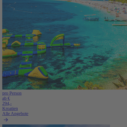
pro Person
ab €
294,-
Kroatien
Alle Angebote