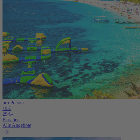
pro Person
ab €
294,-
Kroatien
Alle Angebote