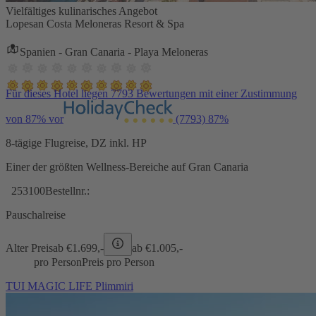
Vielfältiges kulinarisches Angebot
Lopesan Costa Meloneras Resort & Spa
Spanien - Gran Canaria - Playa Meloneras
Für dieses Hotel liegen 7793 Bewertungen mit einer Zustimmung
von 87% vor
(7793)
87%
8-tägige Flugreise, DZ inkl. HP
Einer der größten Wellness-Bereiche auf Gran Canaria
253100
Bestellnr.:
Pauschalreise
Alter Preis
ab €
1.699,-
ab €
1.005,-
pro Person
Preis pro Person
TUI MAGIC LIFE Plimmiri