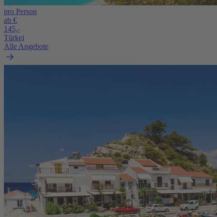
pro Person
ab €
145,-
Türkei
Alle Angebote