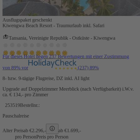
Ausflugspaket geschenkt
Kiwengwa Beach Resort - Traumurlaub inkl. Safari
Tansania, Vereinigte Republik - Ostküste - Kiwengwa
Für dieses Hotel liegen 237 Bewertungen mit einer Zustimmung
von 89% vor
(237)
89%
8- bzw. 9-tägige Flugreise, DZ inkl. AI light
Upgrade auf Doppelzimmer Meerblick (nach Verfügbarkeit) i.W.v.
ca. € 134,- pro Zimmer
253519
Bestellnr.:
Pauschalreise
Alter Preis
ab €
2.296,-
ab €
1.699,-
pro Person
Preis pro Person