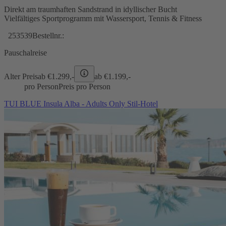
Direkt am traumhaften Sandstrand in idyllischer Bucht
Vielfältiges Sportprogramm mit Wassersport, Tennis & Fitness
253539
Bestellnr.:
Pauschalreise
Alter Preis
ab €
1.299,-
ab €
1.199,-
pro Person
Preis pro Person
TUI BLUE Insula Alba - Adults Only Stil-Hotel