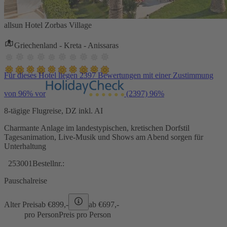
allsun Hotel Zorbas Village
Griechenland - Kreta - Anissaras
Für dieses Hotel liegen 2397 Bewertungen mit einer Zustimmung
von 96% vor
(2397)
96%
8-tägige Flugreise, DZ inkl. AI
Charmante Anlage im landestypischen, kretischen Dorfstil
Tagesanimation, Live-Musik und Shows am Abend sorgen für
Unterhaltung
253001
Bestellnr.:
Pauschalreise
Alter Preis
ab €
899,-
ab €
697,-
pro Person
Preis pro Person