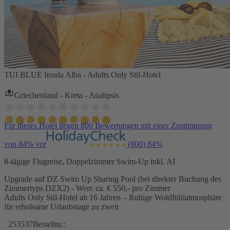
TUI BLUE Insula Alba - Adults Only Stil-Hotel
Griechenland - Kreta - Analipsis
Für dieses Hotel liegen 800 Bewertungen mit einer Zustimmung
von 84% vor
(800)
84%
8-tägige Flugreise, Doppelzimmer Swim-Up inkl. AI
Upgrade auf DZ Swim Up Sharing Pool (bei direkter Buchung des
Zimmertyps DZX2) - Wert: ca. € 550,- pro Zimmer
Adults Only Stil-Hotel ab 16 Jahren – Ruhige Wohlfühlatmosphäre
für erholsame Urlaubstage zu zweit
253537
Bestellnr.: