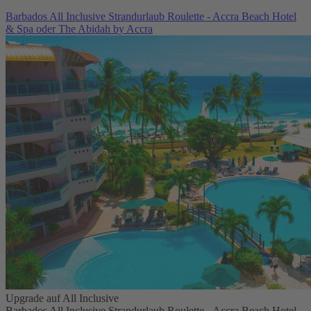
Barbados All Inclusive Strandurlaub Roulette - Accra Beach Hotel
& Spa oder The Abidah by Accra
Upgrade auf All Inclusive
Barbados All Inclusive Strandurlaub Roulette - Accra Beach Hotel