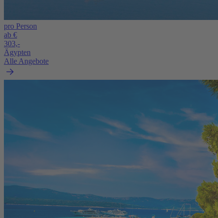
pro Person
ab €
303,-
Ägypten
Alle Angebote