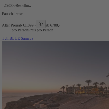
253009
Bestellnr.:
Pauschalreise
Alter Preis
ab €
1.099,-
ab €
788,-
pro Person
Preis pro Person
TUI BLUE Samaya