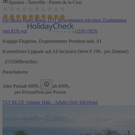
Spanien - Teneriffa - Puerto de la Cruz
Für dieses Hotel liegen 1191 Bewertungen mit einer Zustimmung
von 81% vor
(1191)
81%
8-tägige Flugreise, Doppelzimmer Premium inkl. AI
Kostenfreies Upgrade auf All Inclusive (Wert € 199.- pro Zimmer)
253500
Bestellnr.:
Pauschalreise
Alter Preis
ab €
899,-
ab €
699,-
pro Person
Preis pro Person
TUI BLUE Atlantic Hills - Adults Only Stil-Hotel