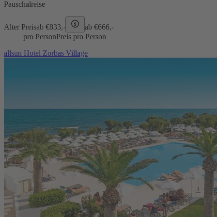
Pauschalreise
Alter Preis
ab €
833,-
ab €
666,-
pro Person
Preis pro Person
allsun Hotel Zorbas Village