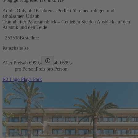
8-tägige Flugreise, DZ inkl. HP
Adults Only ab 16 Jahren – Perfekt für einen ruhigen und
erholsamen Urlaub
Traumhafter Panoramablick – Genießen Sie den Ausblick auf den
Atlantik und den Teide
253538
Bestellnr.:
Pauschalreise
Alter Preis
ab €
999,-
ab €
699,-
pro Person
Preis pro Person
R2 Lago Playa Park