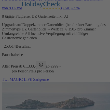
von 89% vor
(2346)
89%
8-tägige Flugreise, DZ Gartenseite inkl. AI
Upgrade auf Doppelzimmer Gartenblick (bei direkter Buchung des
Zimmertyps DZ Gartenblick) - Wert: ca. € 150,- pro Zimmer
Umfangreiche All Inclusive Verpflegung mit vielfältiger
Gastronomie genießen
253514
Bestellnr.:
Pauschalreise
Alter Preis
ab €
1.333,-
ab €
999,-
pro Person
Preis pro Person
TUI MAGIC LIFE Sarigerme