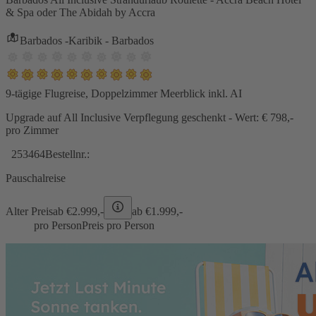
& Spa oder The Abidah by Accra
Barbados -Karibik - Barbados
9-tägige Flugreise, Doppelzimmer Meerblick inkl. AI
Upgrade auf All Inclusive Verpflegung geschenkt - Wert: € 798,-
pro Zimmer
253464
Bestellnr.:
Pauschalreise
Alter Preis
ab €
2.999,-
ab €
1.999,-
pro Person
Preis pro Person