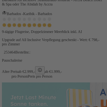
& Spa oder The Abidah by Accra
Barbados -Karibik - Barbados
9-tägige Flugreise, Doppelzimmer Meerblick inkl. AI
Upgrade auf All Inclusive Verpflegung geschenkt - Wert: € 798,-
pro Zimmer
253464
Bestellnr.:
Pauschalreise
Alter Preis
ab €
2.999,-
ab €
1.999,-
pro Person
Preis pro Person