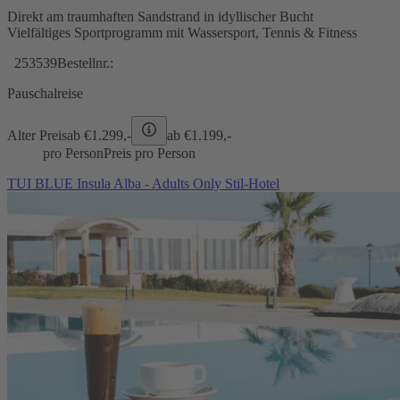
Direkt am traumhaften Sandstrand in idyllischer Bucht
Vielfältiges Sportprogramm mit Wassersport, Tennis & Fitness
253539
Bestellnr.:
Pauschalreise
Alter Preis
ab €
1.299,-
ab €
1.199,-
pro Person
Preis pro Person
TUI BLUE Insula Alba - Adults Only Stil-Hotel