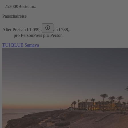
253009
Bestellnr.:
Pauschalreise
Alter Preis
ab €
1.099,-
ab €
788,-
pro Person
Preis pro Person
TUI BLUE Samaya