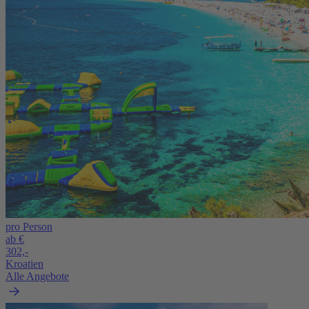
pro Person
ab €
302,-
Kroatien
Alle Angebote