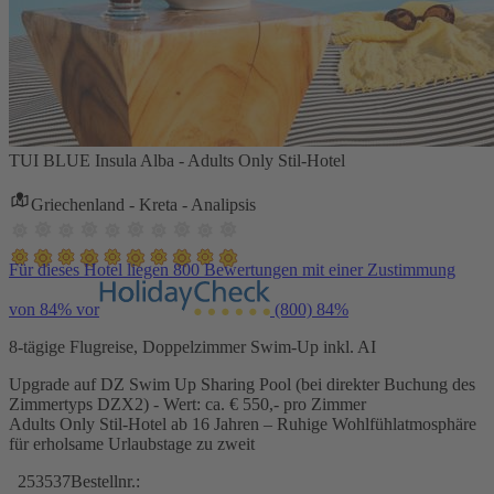
TUI BLUE Insula Alba - Adults Only Stil-Hotel
Griechenland - Kreta - Analipsis
Für dieses Hotel liegen 800 Bewertungen mit einer Zustimmung
von 84% vor
(800)
84%
8-tägige Flugreise, Doppelzimmer Swim-Up inkl. AI
Upgrade auf DZ Swim Up Sharing Pool (bei direkter Buchung des
Zimmertyps DZX2) - Wert: ca. € 550,- pro Zimmer
Adults Only Stil-Hotel ab 16 Jahren – Ruhige Wohlfühlatmosphäre
für erholsame Urlaubstage zu zweit
253537
Bestellnr.: