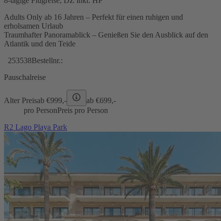
8-tägige Flugreise, DZ inkl. HP
Adults Only ab 16 Jahren – Perfekt für einen ruhigen und
erholsamen Urlaub
Traumhafter Panoramablick – Genießen Sie den Ausblick auf den
Atlantik und den Teide
253538
Bestellnr.:
Pauschalreise
Alter Preis
ab €
999,-
ab €
699,-
pro Person
Preis pro Person
R2 Lago Playa Park