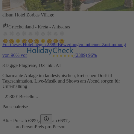
allsun Hotel Zorbas Village
Griechenland - Kreta - Anissaras
Für dieses Hotel liegen 2389 Bewertungen mit einer Zustimmung
von 96% vor
(2389)
96%
8-tägige Flugreise, DZ inkl. AI
Charmante Anlage im landestypischen, kretischen Dorfstil
Tagesanimation, Live-Musik und Shows am Abend sorgen für
Unterhaltung
253001
Bestellnr.:
Pauschalreise
Alter Preis
ab €
899,-
ab €
697,-
pro Person
Preis pro Person