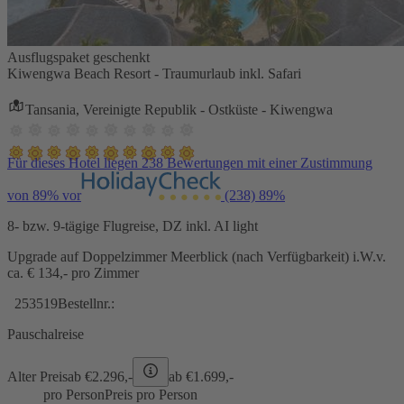
Ausflugspaket geschenkt
Kiwengwa Beach Resort - Traumurlaub inkl. Safari
Tansania, Vereinigte Republik - Ostküste - Kiwengwa
Für dieses Hotel liegen 238 Bewertungen mit einer Zustimmung
von 89% vor
(238)
89%
8- bzw. 9-tägige Flugreise, DZ inkl. AI light
Upgrade auf Doppelzimmer Meerblick (nach Verfügbarkeit) i.W.v.
ca. € 134,- pro Zimmer
253519
Bestellnr.:
Pauschalreise
Alter Preis
ab €
2.296,-
ab €
1.699,-
pro Person
Preis pro Person