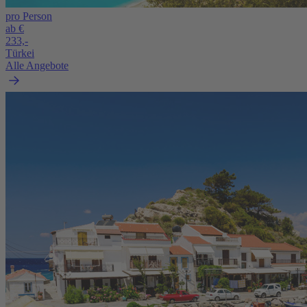
pro Person
ab €
233,-
Türkei
Alle Angebote