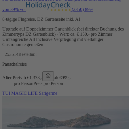
von 89% vor
(2350)
89%
8-tägige Flugreise, DZ Gartenseite inkl. AI
Upgrade auf Doppelzimmer Gartenblick (bei direkter Buchung des
Zimmertyps DZ Gartenblick) - Wert: ca. € 150,- pro Zimmer
Umfangreiche All Inclusive Verpflegung mit vielfältiger
Gastronomie genießen
253514
Bestellnr.:
Pauschalreise
Alter Preis
ab €
1.333,-
ab €
999,-
pro Person
Preis pro Person
TUI MAGIC LIFE Sarigerme