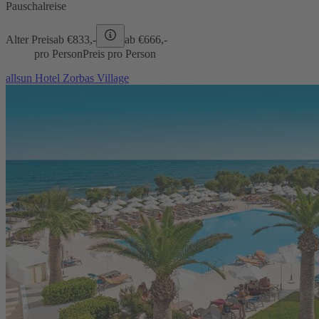
Pauschalreise
Alter Preis
ab €
833,-
ab €
666,-
pro Person
Preis pro Person
allsun Hotel Zorbas Village