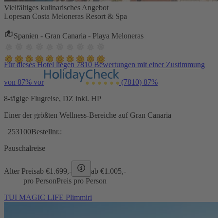
Vielfältiges kulinarisches Angebot
Lopesan Costa Meloneras Resort & Spa
Spanien - Gran Canaria - Playa Meloneras
Für dieses Hotel liegen 7810 Bewertungen mit einer Zustimmung
von 87% vor
(7810)
87%
8-tägige Flugreise, DZ inkl. HP
Einer der größten Wellness-Bereiche auf Gran Canaria
253100
Bestellnr.:
Pauschalreise
Alter Preis
ab €
1.699,-
ab €
1.005,-
pro Person
Preis pro Person
TUI MAGIC LIFE Plimmiri