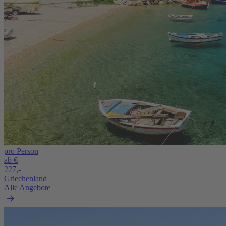
pro Person
ab €
227,-
Griechenland
Alle Angebote