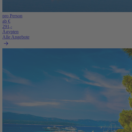
pro Person
ab €
291,-
Ägypten
Alle Angebote