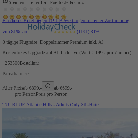
Spanien - Teneriffa - Puerto de la Cruz
Für dieses Hotel liegen 1191 Bewertungen mit einer Zustimmung
von 81% vor
(1191)
81%
8-tägige Flugreise, Doppelzimmer Premium inkl. AI
Kostenfreies Upgrade auf All Inclusive (Wert € 199.- pro Zimmer)
253500
Bestellnr.:
Pauschalreise
Alter Preis
ab €
899,-
ab €
699,-
pro Person
Preis pro Person
TUI BLUE Atlantic Hills - Adults Only Stil-Hotel