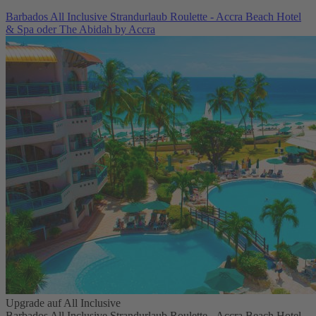
Barbados All Inclusive Strandurlaub Roulette - Accra Beach Hotel
& Spa oder The Abidah by Accra
Upgrade auf All Inclusive
Barbados All Inclusive Strandurlaub Roulette - Accra Beach Hotel