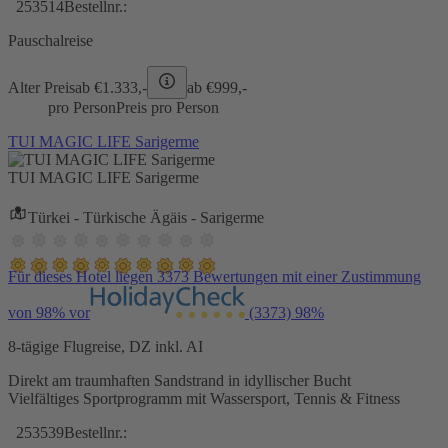
253514
Bestellnr.:
Pauschalreise
Alter Preis
ab €
1.333,-
ab €
999,-
pro Person
Preis pro Person
TUI MAGIC LIFE Sarigerme
TUI MAGIC LIFE Sarigerme
Türkei - Türkische Ägäis - Sarigerme
Für dieses Hotel liegen 3373 Bewertungen mit einer Zustimmung
von 98% vor
(3373)
98%
8-tägige Flugreise, DZ inkl. AI
Direkt am traumhaften Sandstrand in idyllischer Bucht
Vielfältiges Sportprogramm mit Wassersport, Tennis & Fitness
253539
Bestellnr.: