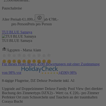
253009
Bestellnr.:
Pauschalreise
Alter Preis
ab €
1.099,-
ab €
788,-
pro Person
Preis pro Person
TUI BLUE Samaya
TUI BLUE Samaya
Ägypten - Marsa Alam
Für dieses Hotel liegen 4590 Bewertungen mit einer Zustimmung
von 98% vor
(4590)
98%
8-tägige Flugreise, DZ Deluxe Poolseite inkl. AI
Upgrade auf Doppelzimmer Deluxe Family Pool View (bei direkter
Buchung des Zimmertyps DZX2) - Wert: ca. € 220,- pro Zimmer
Perfekter Ort zum Schnorcheln und Tauchen an der traumhaften
Coraya Bucht