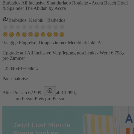
Barbados All Inclusive Strandurlaub Roulette - Accra Beach Hotel
& Spa oder The Abidah by Accra
Barbados -Karibik - Barbados
9-tägige Flugreise, Doppelzimmer Meerblick inkl. AI
Upgrade auf All Inclusive Verpflegung geschenkt - Wert: € 798,-
pro Zimmer
253464
Bestellnr.:
Pauschalreise
Alter Preis
ab €
2.999,-
ab €
1.999,-
pro Person
Preis pro Person