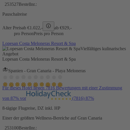
253527
Bestellnr.:
Pauschalreise
Alter Preis
ab €
1.022,-
ab €
929,-
pro Person
Preis pro Person
Lopesan Costa Meloneras Resort & Spa
Vielfältiges kulinarisches
Angebot
Lopesan Costa Meloneras Resort & Spa
Spanien - Gran Canaria - Playa Meloneras
Für dieses Hotel liegen 7816 Bewertungen mit einer Zustimmung
von 87% vor
(7816)
87%
8-tägige Flugreise, DZ inkl. HP
Einer der größten Wellness-Bereiche auf Gran Canaria
253100
Bestellnr.: