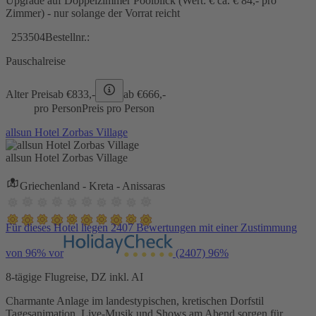
Upgrade auf Doppelzimmer Poolblick (Wert: € ca. € 84,- pro
Zimmer) - nur solange der Vorrat reicht
253504
Bestellnr.:
Pauschalreise
Alter Preis
ab €
833,-
ab €
666,-
pro Person
Preis pro Person
allsun Hotel Zorbas Village
allsun Hotel Zorbas Village
Griechenland - Kreta - Anissaras
Für dieses Hotel liegen 2407 Bewertungen mit einer Zustimmung
von 96% vor
(2407)
96%
8-tägige Flugreise, DZ inkl. AI
Charmante Anlage im landestypischen, kretischen Dorfstil
Tagesanimation, Live-Musik und Shows am Abend sorgen für