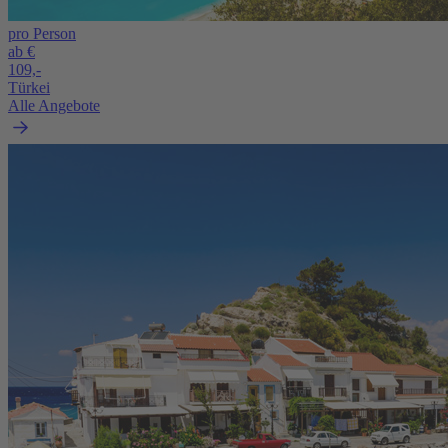
pro Person
ab €
109,-
Türkei
Alle Angebote