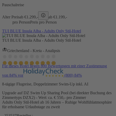
Pauschalreise
Alter Preis
ab €
1.299,-
ab €
1.199,-
pro Person
Preis pro Person
TUI BLUE Insula Alba - Adults Only Stil-Hotel
TUI BLUE Insula Alba - Adults Only Stil-Hotel
Griechenland - Kreta - Analipsis
Für dieses Hotel liegen 800 Bewertungen mit einer Zustimmung
von 84% vor
(800)
84%
8-tägige Flugreise, Doppelzimmer Swim-Up inkl. AI
Upgrade auf DZ Swim Up Sharing Pool (bei direkter Buchung des
Zimmertyps DZX2) - Wert: ca. € 550,- pro Zimmer
Adults Only Stil-Hotel ab 16 Jahren – Ruhige Wohlfühlatmosphäre
für erholsame Urlaubstage zu zweit
253537
Bestellnr.: