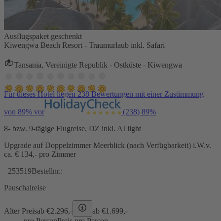
Ausflugspaket geschenkt
Kiwengwa Beach Resort - Traumurlaub inkl. Safari
Tansania, Vereinigte Republik - Ostküste - Kiwengwa
Für dieses Hotel liegen 238 Bewertungen mit einer Zustimmung
von 89% vor
(238)
89%
8- bzw. 9-tägige Flugreise, DZ inkl. AI light
Upgrade auf Doppelzimmer Meerblick (nach Verfügbarkeit) i.W.v.
ca. € 134,- pro Zimmer
253519
Bestellnr.:
Pauschalreise
Alter Preis
ab €
2.296,-
ab €
1.699,-
pro Person
Preis pro Person