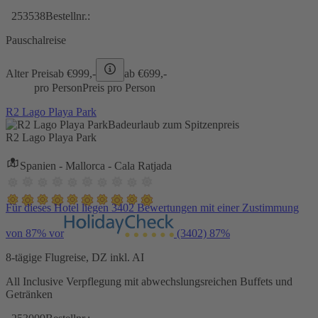
253538
Bestellnr.:
Pauschalreise
Alter Preis
ab €
999,-
ab €
699,-
pro Person
Preis pro Person
R2 Lago Playa Park
Badeurlaub zum Spitzenpreis
R2 Lago Playa Park
Spanien - Mallorca - Cala Ratjada
Für dieses Hotel liegen 3402 Bewertungen mit einer Zustimmung
von 87% vor
(3402)
87%
8-tägige Flugreise, DZ inkl. AI
All Inclusive Verpflegung mit abwechslungsreichen Buffets und
Getränken