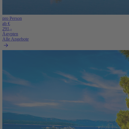
pro Person
ab €
291,-
Ägypten
Alle Angebote