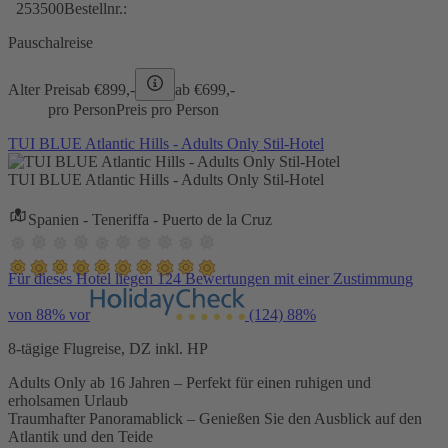
253500
Bestellnr.:
Pauschalreise
Alter Preis
ab €
899,-
ab €
699,-
pro Person
Preis pro Person
TUI BLUE Atlantic Hills - Adults Only Stil-Hotel
TUI BLUE Atlantic Hills - Adults Only Stil-Hotel
Spanien - Teneriffa - Puerto de la Cruz
Für dieses Hotel liegen 124 Bewertungen mit einer Zustimmung
von 88% vor
(124)
88%
8-tägige Flugreise, DZ inkl. HP
Adults Only ab 16 Jahren – Perfekt für einen ruhigen und
erholsamen Urlaub
Traumhafter Panoramablick – Genießen Sie den Ausblick auf den
Atlantik und den Teide