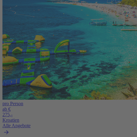
pro Person
ab €
275,-
Kroatien
Alle Angebote