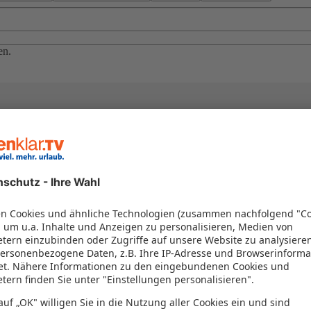
en.
el in einem Paket kombiniert werden – das spart Zeit und Geld. Nutzen 
en!