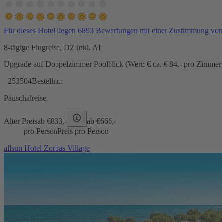
Für dieses Hotel liegen 6893 Bewertungen mit einer Zustimmung vo
8-tägige Flugreise, DZ inkl. AI
Upgrade auf Doppelzimmer Poolblick (Wert: € ca. € 84,- pro Zimmer) 
253504
Bestellnr.:
Pauschalreise
Alter Preis
ab €
833,-
ab €
666,-
pro Person
Preis pro Person
allsun Hotel Zorbas Village