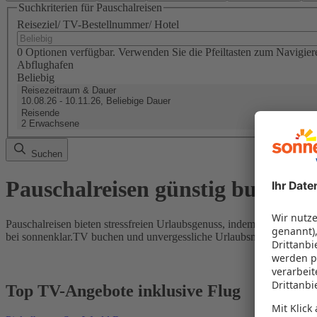
Suchkriterien für Pauschalreisen
Reiseziel/ TV-Bestellnummer/ Hotel
0 Optionen verfügbar. Verwenden Sie die Pfeiltasten zum Navigier
Abflughafen
Beliebig
Reisezeitraum & Dauer
10.08.26 - 10.11.26, Beliebige Dauer
Reisende
2 Erwachsene
Suchen
Pauschalreisen günstig buchen
Pauschalreisen bieten stressfreien Urlaubsgenuss, indem Flug und Hot
bei sonnenklar.TV buchen und unvergessliche Urlaubsmomente erleb
Top TV-Angebote inklusive Flug