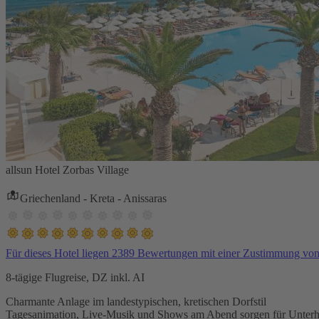
allsun Hotel Zorbas Village
Griechenland - Kreta - Anissaras
Für dieses Hotel liegen 2389 Bewertungen mit einer Zustimmung vo
8-tägige Flugreise, DZ inkl. AI
Charmante Anlage im landestypischen, kretischen Dorfstil
Tagesanimation, Live-Musik und Shows am Abend sorgen für Unterh