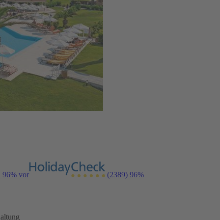
n 96% vor
(2389)
96%
altung