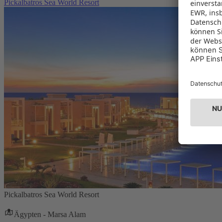
Pickalbatros Sea World Resort
Pickalbatros Sea World Resort
Ägypten - Marsa Alam