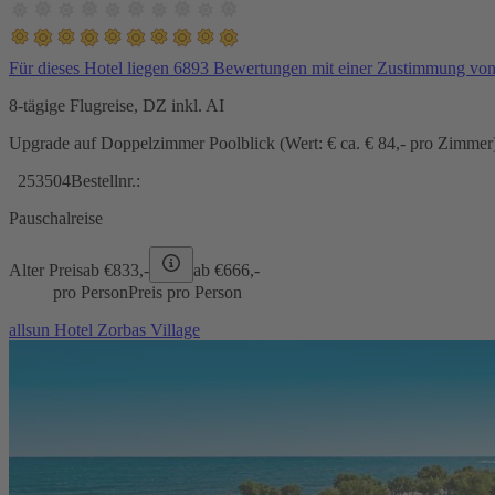
Für dieses Hotel liegen 6893 Bewertungen mit einer Zustimmung vo
8-tägige Flugreise, DZ inkl. AI
Upgrade auf Doppelzimmer Poolblick (Wert: € ca. € 84,- pro Zimmer) 
253504
Bestellnr.:
Pauschalreise
Alter Preis
ab €
833,-
ab €
666,-
pro Person
Preis pro Person
allsun Hotel Zorbas Village