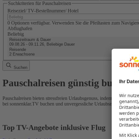
Suchkriterien für Pauschalreisen
Reiseziel/ TV-Bestellnummer/ Hotel
0 Optionen verfügbar. Verwenden Sie die Pfeiltasten zum Navigier
Abflughafen
Beliebig
Reisezeitraum & Dauer
09.08.26 - 09.11.26, Beliebige Dauer
Reisende
2 Erwachsene
Suchen
Pauschalreisen günstig buchen
Pauschalreisen bieten stressfreien Urlaubsgenuss, indem Flug und Hot
bei sonnenklar.TV buchen und unvergessliche Urlaubsmomente erleb
Top TV-Angebote inklusive Flug