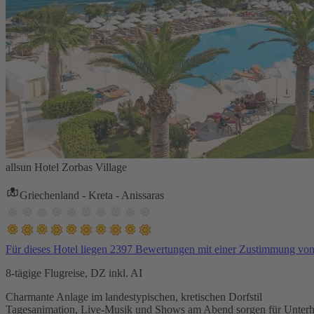
allsun Hotel Zorbas Village
Griechenland - Kreta - Anissaras
Für dieses Hotel liegen 2397 Bewertungen mit einer Zustimmung vo
8-tägige Flugreise, DZ inkl. AI
Charmante Anlage im landestypischen, kretischen Dorfstil
Tagesanimation, Live-Musik und Shows am Abend sorgen für Unterh