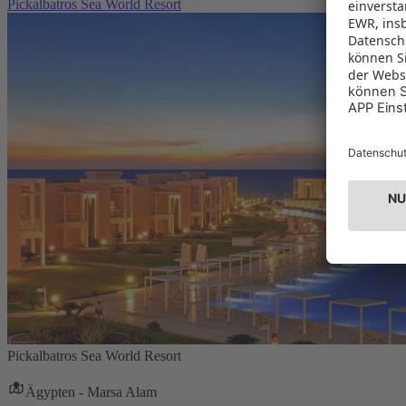
Pickalbatros Sea World Resort
Pickalbatros Sea World Resort
Ägypten - Marsa Alam