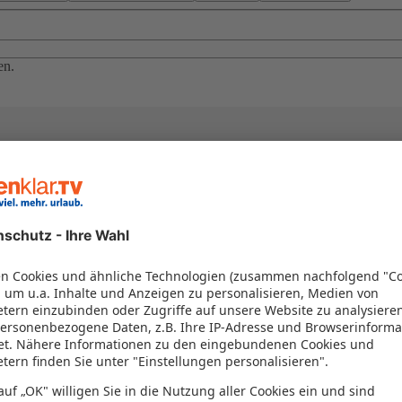
en.
el in einem Paket kombiniert werden – das spart Zeit und Geld. Nutzen 
en!