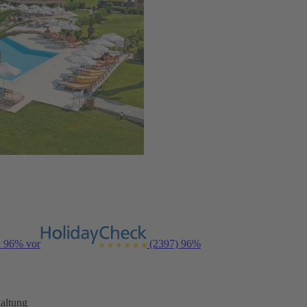
n 96% vor
(2397)
96%
altung