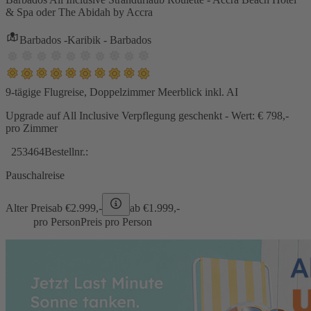
& Spa oder The Abidah by Accra
Barbados -Karibik - Barbados
9-tägige Flugreise, Doppelzimmer Meerblick inkl. AI
Upgrade auf All Inclusive Verpflegung geschenkt - Wert: € 798,-
pro Zimmer
253464
Bestellnr.:
Pauschalreise
Alter Preis
ab €
2.999,-
ab €
1.999,-
pro Person
Preis pro Person