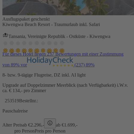
Ausflugspaket geschenkt
Kiwengwa Beach Resort - Traumurlaub inkl. Safari
Tansania, Vereinigte Republik - Ostküste - Kiwengwa
Für dieses Hotel liegen 237 Bewertungen mit einer Zustimmung
von 89% vor
(237)
89%
8- bzw. 9-tägige Flugreise, DZ inkl. AI light
Upgrade auf Doppelzimmer Meerblick (nach Verfügbarkeit) i.W.v.
ca. € 134,- pro Zimmer
253519
Bestellnr.:
Pauschalreise
Alter Preis
ab €
2.296,-
ab €
1.699,-
pro Person
Preis pro Person