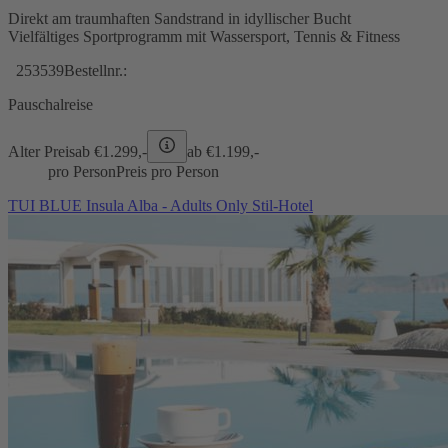
Direkt am traumhaften Sandstrand in idyllischer Bucht
Vielfältiges Sportprogramm mit Wassersport, Tennis & Fitness
253539
Bestellnr.:
Pauschalreise
Alter Preis
ab €
1.299,-
ab €
1.199,-
pro Person
Preis pro Person
TUI BLUE Insula Alba - Adults Only Stil-Hotel