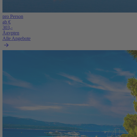
pro Person
ab €
303,-
Ägypten
Alle Angebote