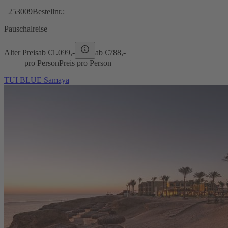
253009
Bestellnr.:
Pauschalreise
Alter Preis
ab €
1.099,-
ab €
788,-
pro Person
Preis pro Person
TUI BLUE Samaya