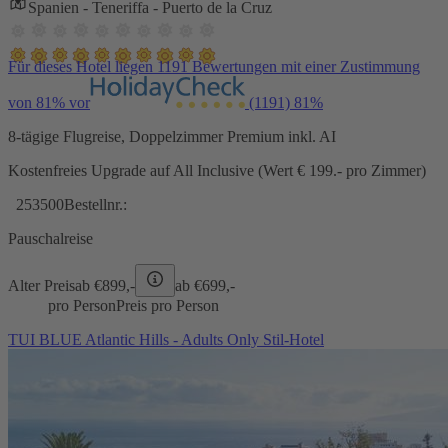
Spanien - Teneriffa - Puerto de la Cruz
Für dieses Hotel liegen 1191 Bewertungen mit einer Zustimmung
von 81% vor
(1191)
81%
8-tägige Flugreise, Doppelzimmer Premium inkl. AI
Kostenfreies Upgrade auf All Inclusive (Wert € 199.- pro Zimmer)
253500
Bestellnr.:
Pauschalreise
Alter Preis
ab €
899,-
ab €
699,-
pro Person
Preis pro Person
TUI BLUE Atlantic Hills - Adults Only Stil-Hotel