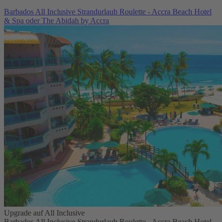
Barbados All Inclusive Strandurlaub Roulette - Accra Beach Hotel
& Spa oder The Abidah by Accra
Upgrade auf All Inclusive
Barbados All Inclusive Strandurlaub Roulette - Accra Beach Hotel