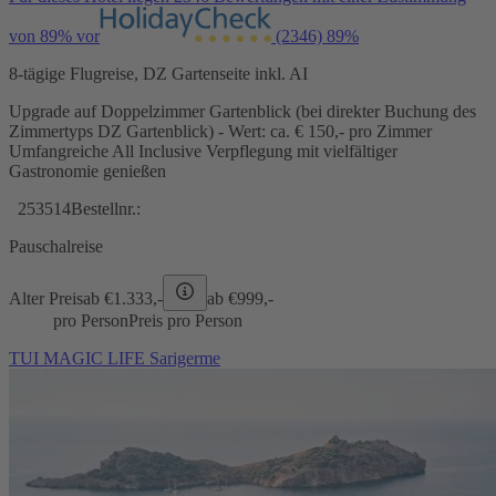
von 89% vor
(2346)
89%
8-tägige Flugreise, DZ Gartenseite inkl. AI
Upgrade auf Doppelzimmer Gartenblick (bei direkter Buchung des
Zimmertyps DZ Gartenblick) - Wert: ca. € 150,- pro Zimmer
Umfangreiche All Inclusive Verpflegung mit vielfältiger
Gastronomie genießen
253514
Bestellnr.:
Pauschalreise
Alter Preis
ab €
1.333,-
ab €
999,-
pro Person
Preis pro Person
TUI MAGIC LIFE Sarigerme