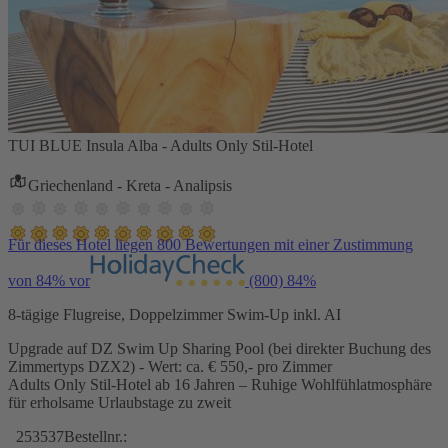
TUI BLUE Insula Alba - Adults Only Stil-Hotel
Griechenland - Kreta - Analipsis
Für dieses Hotel liegen 800 Bewertungen mit einer Zustimmung
von 84% vor
(800)
84%
8-tägige Flugreise, Doppelzimmer Swim-Up inkl. AI
Upgrade auf DZ Swim Up Sharing Pool (bei direkter Buchung des
Zimmertyps DZX2) - Wert: ca. € 550,- pro Zimmer
Adults Only Stil-Hotel ab 16 Jahren – Ruhige Wohlfühlatmosphäre
für erholsame Urlaubstage zu zweit
253537
Bestellnr.: