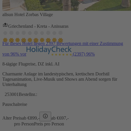
allsun Hotel Zorbas Village
Griechenland - Kreta - Anissaras
Für dieses Hotel liegen 2397 Bewertungen mit einer Zustimmung
von 96% vor
(2397)
96%
8-tägige Flugreise, DZ inkl. AI
Charmante Anlage im landestypischen, kretischen Dorfstil
Tagesanimation, Live-Musik und Shows am Abend sorgen für
Unterhaltung
253001
Bestellnr.:
Pauschalreise
Alter Preis
ab €
899,-
ab €
697,-
pro Person
Preis pro Person