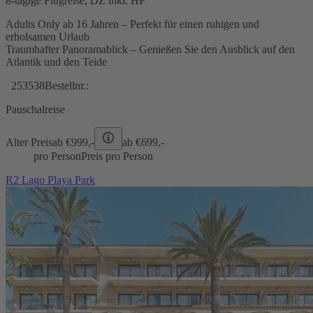
8-tägige Flugreise, DZ inkl. HP
Adults Only ab 16 Jahren – Perfekt für einen ruhigen und
erholsamen Urlaub
Traumhafter Panoramablick – Genießen Sie den Ausblick auf den
Atlantik und den Teide
253538
Bestellnr.:
Pauschalreise
Alter Preis
ab €
999,-
ab €
699,-
pro Person
Preis pro Person
R2 Lago Playa Park