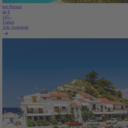
pro Person
ab €
145,-
Türkei
Alle Angebote