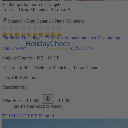
Vielfältiges kulinarisches Angebot
Lopesan Costa Meloneras Resort & Spa
Spanien - Gran Canaria - Playa Meloneras
Für dieses Hotel liegen 7793 Bewertungen mit einer Zustimmung
von 87% vor
(7793)
87%
8-tägige Flugreise, DZ inkl. HP
Einer der größten Wellness-Bereiche auf Gran Canaria
253100
Bestellnr.:
Pauschalreise
Alter Preis
ab €
1.699,-
ab €
1.005,-
pro Person
Preis pro Person
TUI MAGIC LIFE Plimmiri