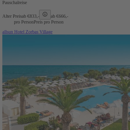
Pauschalreise
Alter Preis
ab €
833,-
ab €
666,-
pro Person
Preis pro Person
allsun Hotel Zorbas Village