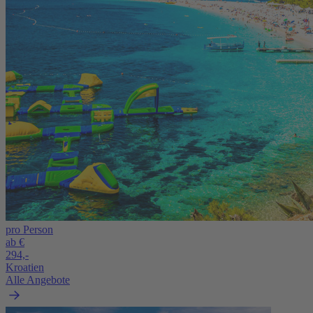
pro Person
ab €
294,-
Kroatien
Alle Angebote