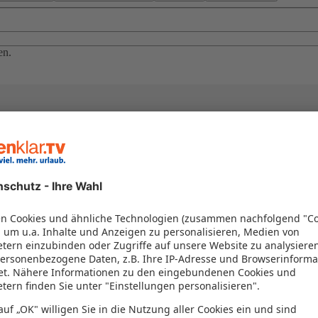
en.
el in einem Paket kombiniert werden – das spart Zeit und Geld. Nutzen 
en!