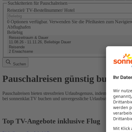
Suchkriterien für Pauschalreisen
Reiseziel/ TV-Bestellnummer/ Hotel
0 Optionen verfügbar. Verwenden Sie die Pfeiltasten zum Navigier
Abflughafen
Beliebig
Reisezeitraum & Dauer
11.08.26 - 11.11.26, Beliebige Dauer
Reisende
2 Erwachsene
Suchen
Pauschalreisen günstig buchen
Pauschalreisen bieten stressfreien Urlaubsgenuss, indem Flug und Hot
bei sonnenklar.TV buchen und unvergessliche Urlaubsmomente erleb
Top TV-Angebote inklusive Flug