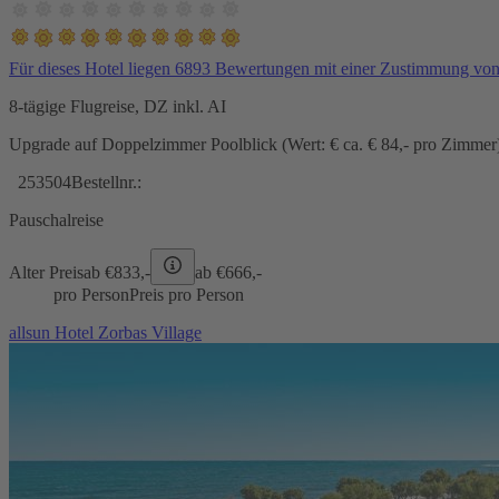
Für dieses Hotel liegen 6893 Bewertungen mit einer Zustimmung vo
8-tägige Flugreise, DZ inkl. AI
Upgrade auf Doppelzimmer Poolblick (Wert: € ca. € 84,- pro Zimmer) 
253504
Bestellnr.:
Pauschalreise
Alter Preis
ab €
833,-
ab €
666,-
pro Person
Preis pro Person
allsun Hotel Zorbas Village