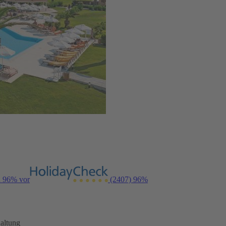
n 96% vor
(2407)
96%
altung