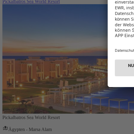
Pickalbatros Sea World Resort
Pickalbatros Sea World Resort
Ägypten - Marsa Alam