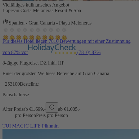
Vielfältiges kulinarisches Angebot
Lopesan Costa Meloneras Resort & Spa
Spanien - Gran Canaria - Playa Meloneras
Für dieses Hotel liegen 7810 Bewertungen mit einer Zustimmung
von 87% vor
(7810)
87%
8-tägige Flugreise, DZ inkl. HP
Einer der größten Wellness-Bereiche auf Gran Canaria
253100
Bestellnr.:
Pauschalreise
Alter Preis
ab €
1.699,-
ab €
1.005,-
pro Person
Preis pro Person
TUI MAGIC LIFE Plimmiri