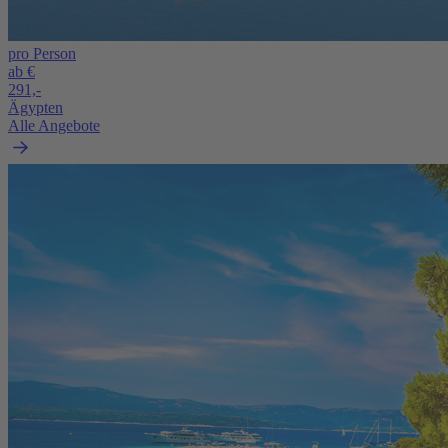
pro Person
ab €
291,-
Ägypten
Alle Angebote