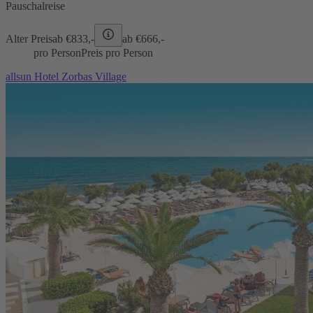
Pauschalreise
Alter Preis
ab €
833,-
ab €
666,-
pro Person
Preis pro Person
allsun Hotel Zorbas Village