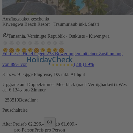
Ausflugspaket geschenkt
Kiwengwa Beach Resort - Traumurlaub inkl. Safari
Tansania, Vereinigte Republik - Ostküste - Kiwengwa
Für dieses Hotel liegen 238 Bewertungen mit einer Zustimmung
von 89% vor
(238)
89%
8- bzw. 9-tägige Flugreise, DZ inkl. AI light
Upgrade auf Doppelzimmer Meerblick (nach Verfügbarkeit) i.W.v.
ca. € 134,- pro Zimmer
253519
Bestellnr.:
Pauschalreise
Alter Preis
ab €
2.296,-
ab €
1.699,-
pro Person
Preis pro Person