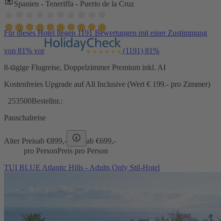
Spanien - Teneriffa - Puerto de la Cruz
Für dieses Hotel liegen 1191 Bewertungen mit einer Zustimmung
von 81% vor
(1191)
81%
8-tägige Flugreise, Doppelzimmer Premium inkl. AI
Kostenfreies Upgrade auf All Inclusive (Wert € 199.- pro Zimmer)
253500
Bestellnr.:
Pauschalreise
Alter Preis
ab €
899,-
ab €
699,-
pro Person
Preis pro Person
TUI BLUE Atlantic Hills - Adults Only Stil-Hotel