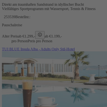
Direkt am traumhaften Sandstrand in idyllischer Bucht
Vielfältiges Sportprogramm mit Wassersport, Tennis & Fitness
253539
Bestellnr.:
Pauschalreise
Alter Preis
ab €
1.299,-
ab €
1.199,-
pro Person
Preis pro Person
TUI BLUE Insula Alba - Adults Only Stil-Hotel