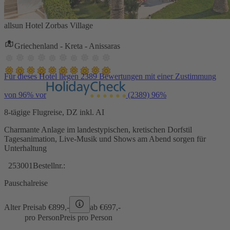
allsun Hotel Zorbas Village
Griechenland - Kreta - Anissaras
Für dieses Hotel liegen 2389 Bewertungen mit einer Zustimmung
von 96% vor
(2389)
96%
8-tägige Flugreise, DZ inkl. AI
Charmante Anlage im landestypischen, kretischen Dorfstil
Tagesanimation, Live-Musik und Shows am Abend sorgen für
Unterhaltung
253001
Bestellnr.:
Pauschalreise
Alter Preis
ab €
899,-
ab €
697,-
pro Person
Preis pro Person