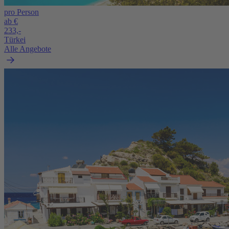
pro Person
ab €
233,-
Türkei
Alle Angebote