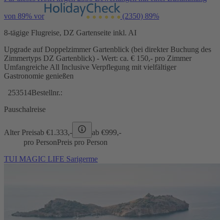
von 89% vor
(2350)
89%
8-tägige Flugreise, DZ Gartenseite inkl. AI
Upgrade auf Doppelzimmer Gartenblick (bei direkter Buchung des
Zimmertyps DZ Gartenblick) - Wert: ca. € 150,- pro Zimmer
Umfangreiche All Inclusive Verpflegung mit vielfältiger
Gastronomie genießen
253514
Bestellnr.:
Pauschalreise
Alter Preis
ab €
1.333,-
ab €
999,-
pro Person
Preis pro Person
TUI MAGIC LIFE Sarigerme