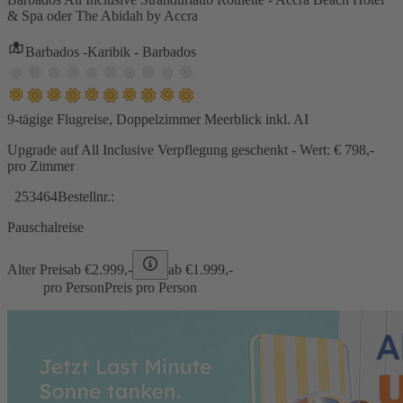
& Spa oder The Abidah by Accra
Barbados -Karibik - Barbados
9-tägige Flugreise, Doppelzimmer Meerblick inkl. AI
Upgrade auf All Inclusive Verpflegung geschenkt - Wert: € 798,-
pro Zimmer
253464
Bestellnr.:
Pauschalreise
Alter Preis
ab €
2.999,-
ab €
1.999,-
pro Person
Preis pro Person