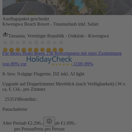
Ausflugspaket geschenkt
Kiwengwa Beach Resort - Traumurlaub inkl. Safari
Tansania, Vereinigte Republik - Ostküste - Kiwengwa
Für dieses Hotel liegen 238 Bewertungen mit einer Zustimmung
von 89% vor
(238)
89%
8- bzw. 9-tägige Flugreise, DZ inkl. AI light
Upgrade auf Doppelzimmer Meerblick (nach Verfügbarkeit) i.W.v.
ca. € 134,- pro Zimmer
253519
Bestellnr.:
Pauschalreise
Alter Preis
ab €
2.296,-
ab €
1.699,-
pro Person
Preis pro Person