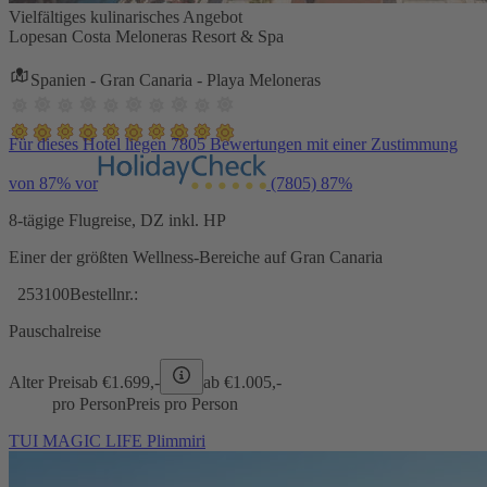
Vielfältiges kulinarisches Angebot
Lopesan Costa Meloneras Resort & Spa
Spanien - Gran Canaria - Playa Meloneras
Für dieses Hotel liegen 7805 Bewertungen mit einer Zustimmung
von 87% vor
(7805)
87%
8-tägige Flugreise, DZ inkl. HP
Einer der größten Wellness-Bereiche auf Gran Canaria
253100
Bestellnr.:
Pauschalreise
Alter Preis
ab €
1.699,-
ab €
1.005,-
pro Person
Preis pro Person
TUI MAGIC LIFE Plimmiri