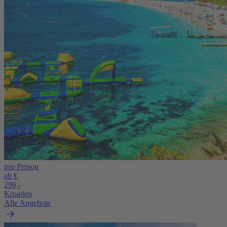
pro Person
ab €
296,-
Kroatien
Alle Angebote