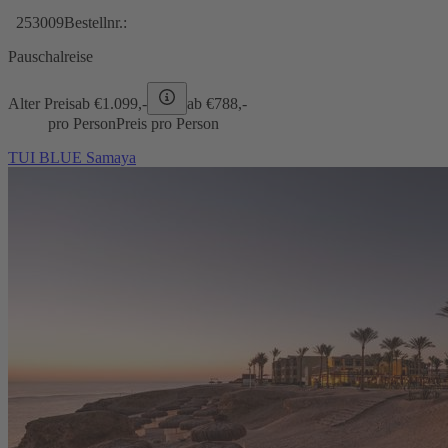
253009
Bestellnr.:
Pauschalreise
Alter Preis
ab €
1.099,-
ab €
788,-
pro Person
Preis pro Person
TUI BLUE Samaya