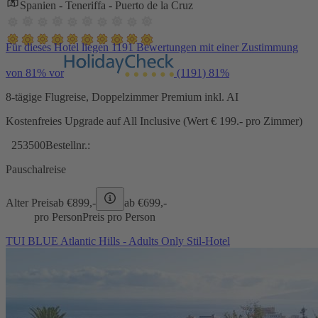
Spanien - Teneriffa - Puerto de la Cruz
Für dieses Hotel liegen 1191 Bewertungen mit einer Zustimmung
von 81% vor
(1191)
81%
8-tägige Flugreise, Doppelzimmer Premium inkl. AI
Kostenfreies Upgrade auf All Inclusive (Wert € 199.- pro Zimmer)
253500
Bestellnr.:
Pauschalreise
Alter Preis
ab €
899,-
ab €
699,-
pro Person
Preis pro Person
TUI BLUE Atlantic Hills - Adults Only Stil-Hotel