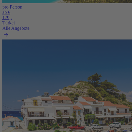
pro Person
ab €
179,-
Türkei
Alle Angebote