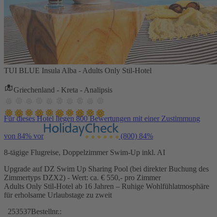
TUI BLUE Insula Alba - Adults Only Stil-Hotel
Griechenland - Kreta - Analipsis
Für dieses Hotel liegen 800 Bewertungen mit einer Zustimmung
von 84% vor
(800)
84%
8-tägige Flugreise, Doppelzimmer Swim-Up inkl. AI
Upgrade auf DZ Swim Up Sharing Pool (bei direkter Buchung des
Zimmertyps DZX2) - Wert: ca. € 550,- pro Zimmer
Adults Only Stil-Hotel ab 16 Jahren – Ruhige Wohlfühlatmosphäre
für erholsame Urlaubstage zu zweit
253537
Bestellnr.: