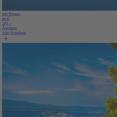
pro Person
ab €
291,-
Ägypten
Alle Angebote