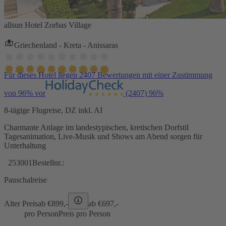
allsun Hotel Zorbas Village
Griechenland - Kreta - Anissaras
Für dieses Hotel liegen 2407 Bewertungen mit einer Zustimmung
von 96% vor
(2407)
96%
8-tägige Flugreise, DZ inkl. AI
Charmante Anlage im landestypischen, kretischen Dorfstil
Tagesanimation, Live-Musik und Shows am Abend sorgen für
Unterhaltung
253001
Bestellnr.:
Pauschalreise
Alter Preis
ab €
899,-
ab €
697,-
pro Person
Preis pro Person