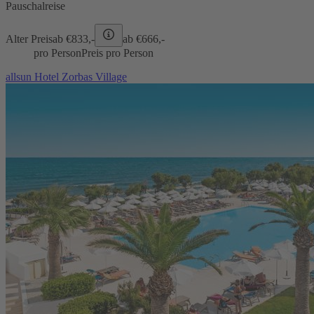
Pauschalreise
Alter Preis
ab €
833,-
ab €
666,-
pro Person
Preis pro Person
allsun Hotel Zorbas Village