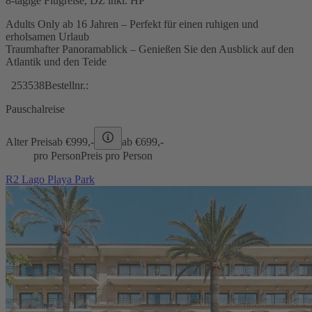
8-tägige Flugreise, DZ inkl. HP
Adults Only ab 16 Jahren – Perfekt für einen ruhigen und
erholsamen Urlaub
Traumhafter Panoramablick – Genießen Sie den Ausblick auf den
Atlantik und den Teide
253538
Bestellnr.:
Pauschalreise
Alter Preis
ab €
999,-
ab €
699,-
pro Person
Preis pro Person
R2 Lago Playa Park