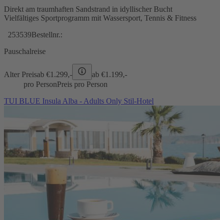
Direkt am traumhaften Sandstrand in idyllischer Bucht
Vielfältiges Sportprogramm mit Wassersport, Tennis & Fitness
253539
Bestellnr.:
Pauschalreise
Alter Preis
ab €
1.299,-
ab €
1.199,-
pro Person
Preis pro Person
TUI BLUE Insula Alba - Adults Only Stil-Hotel