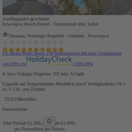
Ausflugspaket geschenkt
Kiwengwa Beach Resort - Traumurlaub inkl. Safari
Tansania, Vereinigte Republik - Ostküste - Kiwengwa
Für dieses Hotel liegen 238 Bewertungen mit einer Zustimmung
von 89% vor
(238)
89%
8- bzw. 9-tägige Flugreise, DZ inkl. AI light
Upgrade auf Doppelzimmer Meerblick (nach Verfügbarkeit) i.W.v.
ca. € 134,- pro Zimmer
253519
Bestellnr.:
Pauschalreise
Alter Preis
ab €
2.296,-
ab €
1.699,-
pro Person
Preis pro Person