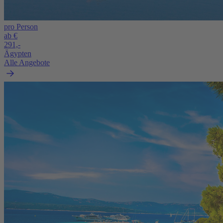
pro Person
ab €
291,-
Ägypten
Alle Angebote