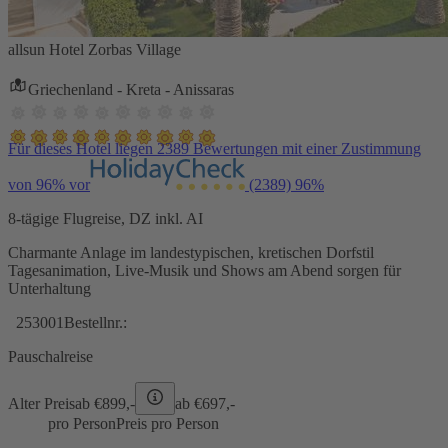
allsun Hotel Zorbas Village
Griechenland - Kreta - Anissaras
Für dieses Hotel liegen 2389 Bewertungen mit einer Zustimmung
von 96% vor
(2389)
96%
8-tägige Flugreise, DZ inkl. AI
Charmante Anlage im landestypischen, kretischen Dorfstil
Tagesanimation, Live-Musik und Shows am Abend sorgen für
Unterhaltung
253001
Bestellnr.:
Pauschalreise
Alter Preis
ab €
899,-
ab €
697,-
pro Person
Preis pro Person