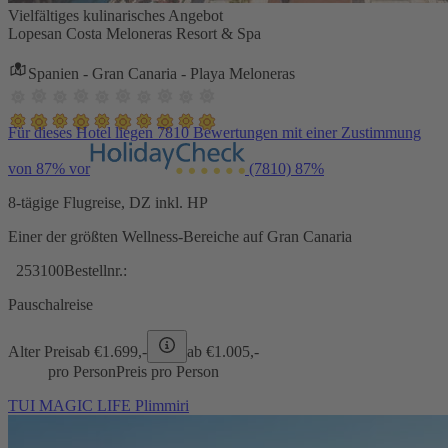
Vielfältiges kulinarisches Angebot
Lopesan Costa Meloneras Resort & Spa
Spanien - Gran Canaria - Playa Meloneras
Für dieses Hotel liegen 7810 Bewertungen mit einer Zustimmung
von 87% vor
(7810)
87%
8-tägige Flugreise, DZ inkl. HP
Einer der größten Wellness-Bereiche auf Gran Canaria
253100
Bestellnr.:
Pauschalreise
Alter Preis
ab €
1.699,-
ab €
1.005,-
pro Person
Preis pro Person
TUI MAGIC LIFE Plimmiri