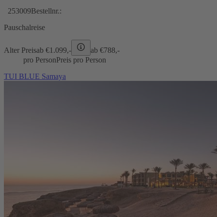
253009
Bestellnr.:
Pauschalreise
Alter Preis
ab €
1.099,-
ab €
788,-
pro Person
Preis pro Person
TUI BLUE Samaya