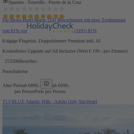
Spanien - Teneriffa - Puerto de la Cruz
Für dieses Hotel liegen 1191 Bewertungen mit einer Zustimmung
von 81% vor
(1191)
81%
8-tägige Flugreise, Doppelzimmer Premium inkl. AI
Kostenfreies Upgrade auf All Inclusive (Wert € 199.- pro Zimmer)
253500
Bestellnr.:
Pauschalreise
Alter Preis
ab €
899,-
ab €
699,-
pro Person
Preis pro Person
TUI BLUE Atlantic Hills - Adults Only Stil-Hotel