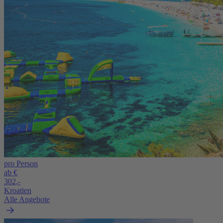
pro Person
ab €
302,-
Kroatien
Alle Angebote