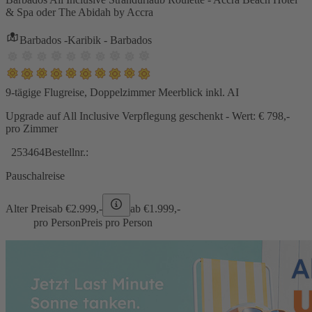
& Spa oder The Abidah by Accra
Barbados -Karibik - Barbados
9-tägige Flugreise, Doppelzimmer Meerblick inkl. AI
Upgrade auf All Inclusive Verpflegung geschenkt - Wert: € 798,-
pro Zimmer
253464
Bestellnr.:
Pauschalreise
Alter Preis
ab €
2.999,-
ab €
1.999,-
pro Person
Preis pro Person