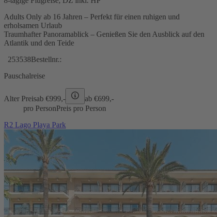
8-tägige Flugreise, DZ inkl. HP
Adults Only ab 16 Jahren – Perfekt für einen ruhigen und
erholsamen Urlaub
Traumhafter Panoramablick – Genießen Sie den Ausblick auf den
Atlantik und den Teide
253538
Bestellnr.:
Pauschalreise
Alter Preis
ab €
999,-
ab €
699,-
pro Person
Preis pro Person
R2 Lago Playa Park