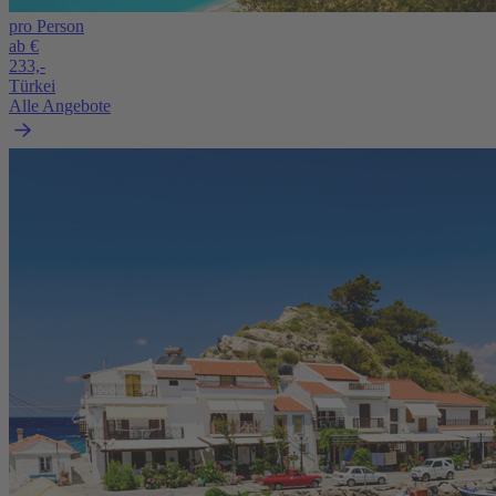
pro Person
ab €
233,-
Türkei
Alle Angebote