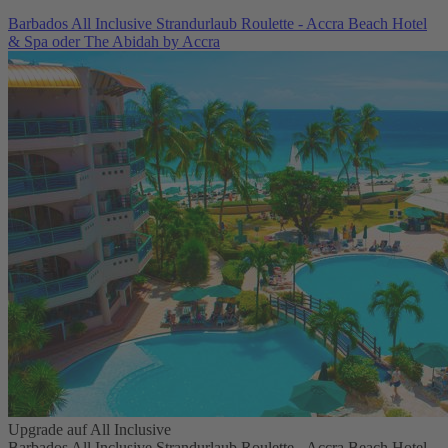
Barbados All Inclusive Strandurlaub Roulette - Accra Beach Hotel
& Spa oder The Abidah by Accra
Upgrade auf All Inclusive
Barbados All Inclusive Strandurlaub Roulette - Accra Beach Hotel