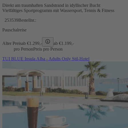
Direkt am traumhaften Sandstrand in idyllischer Bucht
Vielfältiges Sportprogramm mit Wassersport, Tennis & Fitness
253539
Bestellnr.:
Pauschalreise
Alter Preis
ab €
1.299,-
ab €
1.199,-
pro Person
Preis pro Person
TUI BLUE Insula Alba - Adults Only Stil-Hotel