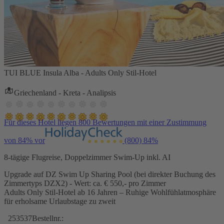
TUI BLUE Insula Alba - Adults Only Stil-Hotel
Griechenland - Kreta - Analipsis
Für dieses Hotel liegen 800 Bewertungen mit einer Zustimmung
von 84% vor
(800)
84%
8-tägige Flugreise, Doppelzimmer Swim-Up inkl. AI
Upgrade auf DZ Swim Up Sharing Pool (bei direkter Buchung des
Zimmertyps DZX2) - Wert: ca. € 550,- pro Zimmer
Adults Only Stil-Hotel ab 16 Jahren – Ruhige Wohlfühlatmosphäre
für erholsame Urlaubstage zu zweit
253537
Bestellnr.: