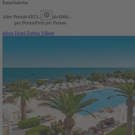
Pauschalreise
Alter Preis
ab €
833,-
ab €
666,-
pro Person
Preis pro Person
allsun Hotel Zorbas Village