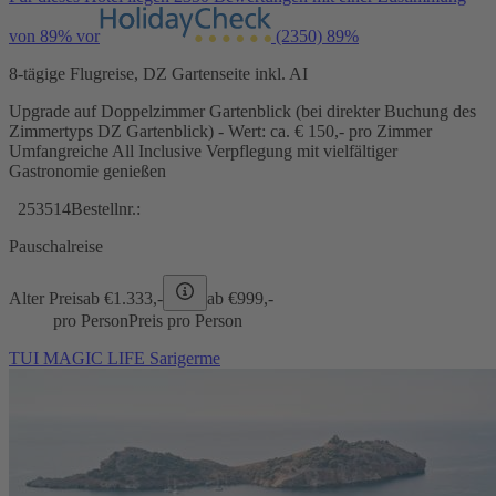
von 89% vor
(2350)
89%
8-tägige Flugreise, DZ Gartenseite inkl. AI
Upgrade auf Doppelzimmer Gartenblick (bei direkter Buchung des
Zimmertyps DZ Gartenblick) - Wert: ca. € 150,- pro Zimmer
Umfangreiche All Inclusive Verpflegung mit vielfältiger
Gastronomie genießen
253514
Bestellnr.:
Pauschalreise
Alter Preis
ab €
1.333,-
ab €
999,-
pro Person
Preis pro Person
TUI MAGIC LIFE Sarigerme