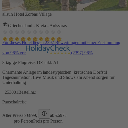
allsun Hotel Zorbas Village
Griechenland - Kreta - Anissaras
Für dieses Hotel liegen 2397 Bewertungen mit einer Zustimmung
von 96% vor
(2397)
96%
8-tägige Flugreise, DZ inkl. AI
Charmante Anlage im landestypischen, kretischen Dorfstil
Tagesanimation, Live-Musik und Shows am Abend sorgen für
Unterhaltung
253001
Bestellnr.:
Pauschalreise
Alter Preis
ab €
899,-
ab €
697,-
pro Person
Preis pro Person