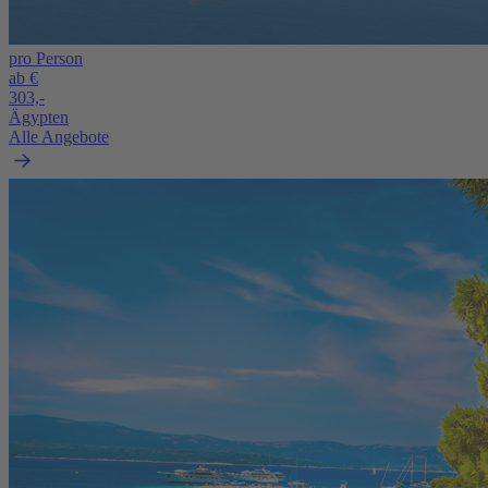
pro Person
ab €
303,-
Ägypten
Alle Angebote