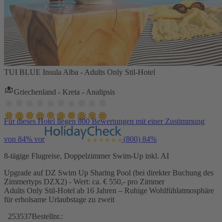
TUI BLUE Insula Alba - Adults Only Stil-Hotel
Griechenland - Kreta - Analipsis
Für dieses Hotel liegen 800 Bewertungen mit einer Zustimmung
von 84% vor
(800)
84%
8-tägige Flugreise, Doppelzimmer Swim-Up inkl. AI
Upgrade auf DZ Swim Up Sharing Pool (bei direkter Buchung des
Zimmertyps DZX2) - Wert: ca. € 550,- pro Zimmer
Adults Only Stil-Hotel ab 16 Jahren – Ruhige Wohlfühlatmosphäre
für erholsame Urlaubstage zu zweit
253537
Bestellnr.: