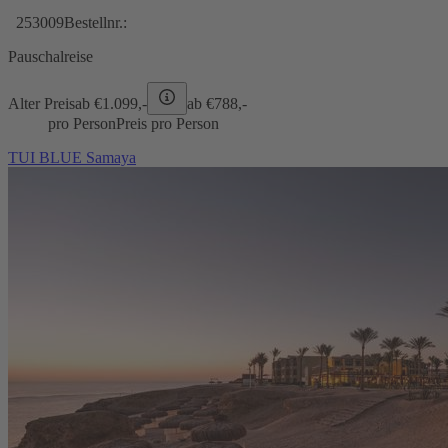
253009
Bestellnr.:
Pauschalreise
Alter Preis
ab €
1.099,-
ab €
788,-
pro Person
Preis pro Person
TUI BLUE Samaya