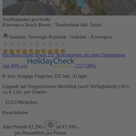
Ausflugspaket geschenkt
Kiwengwa Beach Resort - Traumurlaub inkl. Safari
Tansania, Vereinigte Republik - Ostküste - Kiwengwa
Für dieses Hotel liegen 237 Bewertungen mit einer Zustimmung
von 89% vor
(237)
89%
8- bzw. 9-tägige Flugreise, DZ inkl. AI light
Upgrade auf Doppelzimmer Meerblick (nach Verfügbarkeit) i.W.v.
ca. € 134,- pro Zimmer
253519
Bestellnr.:
Pauschalreise
Alter Preis
ab €
2.296,-
ab €
1.699,-
pro Person
Preis pro Person