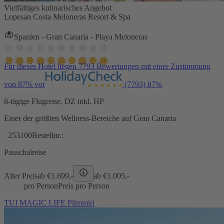
Vielfältiges kulinarisches Angebot
Lopesan Costa Meloneras Resort & Spa
Spanien - Gran Canaria - Playa Meloneras
Für dieses Hotel liegen 7793 Bewertungen mit einer Zustimmung
von 87% vor
(7793)
87%
8-tägige Flugreise, DZ inkl. HP
Einer der größten Wellness-Bereiche auf Gran Canaria
253100
Bestellnr.:
Pauschalreise
Alter Preis
ab €
1.699,-
ab €
1.005,-
pro Person
Preis pro Person
TUI MAGIC LIFE Plimmiri