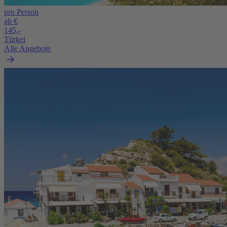
pro Person
ab €
145,-
Türkei
Alle Angebote