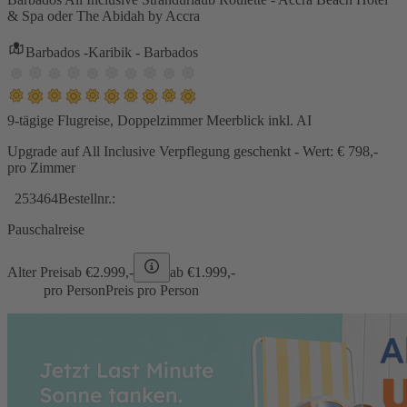
& Spa oder The Abidah by Accra
Barbados -Karibik - Barbados
9-tägige Flugreise, Doppelzimmer Meerblick inkl. AI
Upgrade auf All Inclusive Verpflegung geschenkt - Wert: € 798,-
pro Zimmer
253464
Bestellnr.:
Pauschalreise
Alter Preis
ab €
2.999,-
ab €
1.999,-
pro Person
Preis pro Person