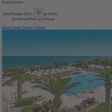
Pauschalreise
Alter Preis
ab €
833,-
ab €
666,-
pro Person
Preis pro Person
allsun Hotel Zorbas Village