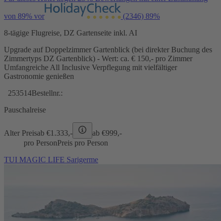
von 89% vor
(2346)
89%
8-tägige Flugreise, DZ Gartenseite inkl. AI
Upgrade auf Doppelzimmer Gartenblick (bei direkter Buchung des
Zimmertyps DZ Gartenblick) - Wert: ca. € 150,- pro Zimmer
Umfangreiche All Inclusive Verpflegung mit vielfältiger
Gastronomie genießen
253514
Bestellnr.:
Pauschalreise
Alter Preis
ab €
1.333,-
ab €
999,-
pro Person
Preis pro Person
TUI MAGIC LIFE Sarigerme