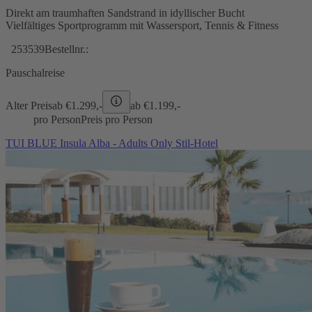
Direkt am traumhaften Sandstrand in idyllischer Bucht
Vielfältiges Sportprogramm mit Wassersport, Tennis & Fitness
253539
Bestellnr.:
Pauschalreise
Alter Preis
ab €
1.299,-
ab €
1.199,-
pro Person
Preis pro Person
TUI BLUE Insula Alba - Adults Only Stil-Hotel