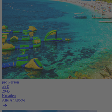
pro Person
ab €
294,-
Kroatien
Alle Angebote