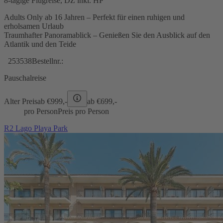
8-tägige Flugreise, DZ inkl. HP
Adults Only ab 16 Jahren – Perfekt für einen ruhigen und
erholsamen Urlaub
Traumhafter Panoramablick – Genießen Sie den Ausblick auf den
Atlantik und den Teide
253538
Bestellnr.:
Pauschalreise
Alter Preis
ab €
999,-
ab €
699,-
pro Person
Preis pro Person
R2 Lago Playa Park