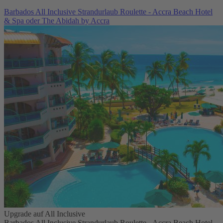
Barbados All Inclusive Strandurlaub Roulette - Accra Beach Hotel
& Spa oder The Abidah by Accra
Upgrade auf All Inclusive
Barbados All Inclusive Strandurlaub Roulette - Accra Beach Hotel