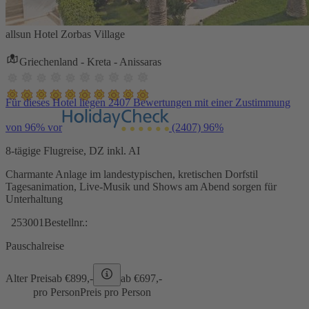
allsun Hotel Zorbas Village
Griechenland - Kreta - Anissaras
Für dieses Hotel liegen 2407 Bewertungen mit einer Zustimmung
von 96% vor
(2407)
96%
8-tägige Flugreise, DZ inkl. AI
Charmante Anlage im landestypischen, kretischen Dorfstil
Tagesanimation, Live-Musik und Shows am Abend sorgen für
Unterhaltung
253001
Bestellnr.:
Pauschalreise
Alter Preis
ab €
899,-
ab €
697,-
pro Person
Preis pro Person