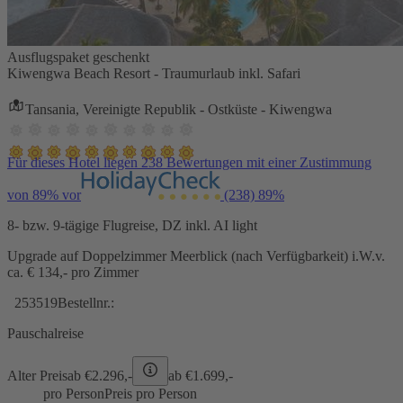
Ausflugspaket geschenkt
Kiwengwa Beach Resort - Traumurlaub inkl. Safari
Tansania, Vereinigte Republik - Ostküste - Kiwengwa
Für dieses Hotel liegen 238 Bewertungen mit einer Zustimmung
von 89% vor
(238)
89%
8- bzw. 9-tägige Flugreise, DZ inkl. AI light
Upgrade auf Doppelzimmer Meerblick (nach Verfügbarkeit) i.W.v.
ca. € 134,- pro Zimmer
253519
Bestellnr.:
Pauschalreise
Alter Preis
ab €
2.296,-
ab €
1.699,-
pro Person
Preis pro Person