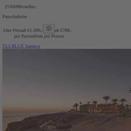
253009
Bestellnr.:
Pauschalreise
Alter Preis
ab €
1.099,-
ab €
788,-
pro Person
Preis pro Person
TUI BLUE Samaya