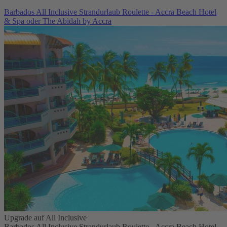
Barbados All Inclusive Strandurlaub Roulette - Accra Beach Hotel
& Spa oder The Abidah by Accra
Upgrade auf All Inclusive
Barbados All Inclusive Strandurlaub Roulette - Accra Beach Hotel