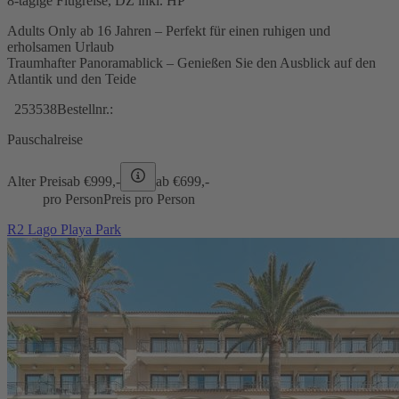
8-tägige Flugreise, DZ inkl. HP
Adults Only ab 16 Jahren – Perfekt für einen ruhigen und
erholsamen Urlaub
Traumhafter Panoramablick – Genießen Sie den Ausblick auf den
Atlantik und den Teide
253538
Bestellnr.:
Pauschalreise
Alter Preis
ab €
999,-
ab €
699,-
pro Person
Preis pro Person
R2 Lago Playa Park