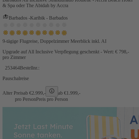
& Spa oder The Abidah by Accra
Barbados -Karibik - Barbados
9-tägige Flugreise, Doppelzimmer Meerblick inkl. AI
Upgrade auf All Inclusive Verpflegung geschenkt - Wert: € 798,-
pro Zimmer
253464
Bestellnr.:
Pauschalreise
Alter Preis
ab €
2.999,-
ab €
1.999,-
pro Person
Preis pro Person