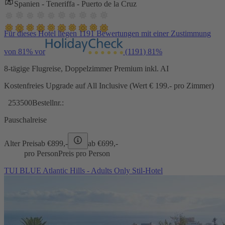
Spanien - Teneriffa - Puerto de la Cruz
Für dieses Hotel liegen 1191 Bewertungen mit einer Zustimmung
von 81% vor
(1191)
81%
8-tägige Flugreise, Doppelzimmer Premium inkl. AI
Kostenfreies Upgrade auf All Inclusive (Wert € 199.- pro Zimmer)
253500
Bestellnr.:
Pauschalreise
Alter Preis
ab €
899,-
ab €
699,-
pro Person
Preis pro Person
TUI BLUE Atlantic Hills - Adults Only Stil-Hotel