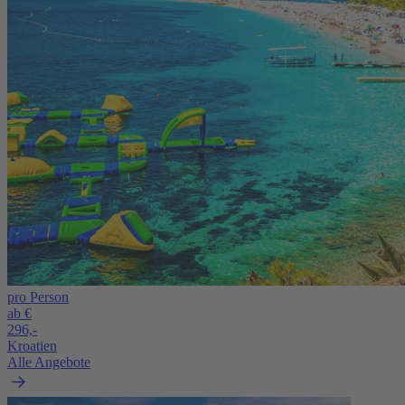
pro Person
ab €
296,-
Kroatien
Alle Angebote