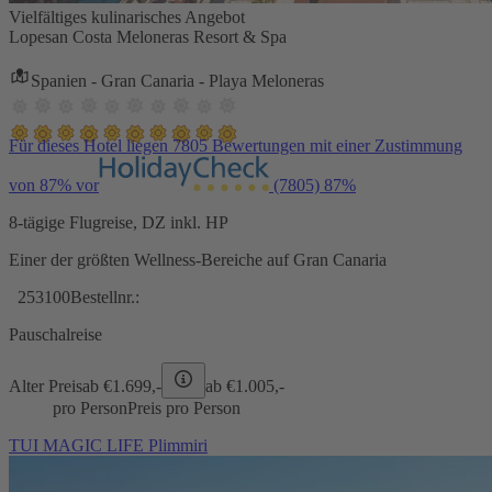
Vielfältiges kulinarisches Angebot
Lopesan Costa Meloneras Resort & Spa
Spanien - Gran Canaria - Playa Meloneras
Für dieses Hotel liegen 7805 Bewertungen mit einer Zustimmung
von 87% vor
(7805)
87%
8-tägige Flugreise, DZ inkl. HP
Einer der größten Wellness-Bereiche auf Gran Canaria
253100
Bestellnr.:
Pauschalreise
Alter Preis
ab €
1.699,-
ab €
1.005,-
pro Person
Preis pro Person
TUI MAGIC LIFE Plimmiri