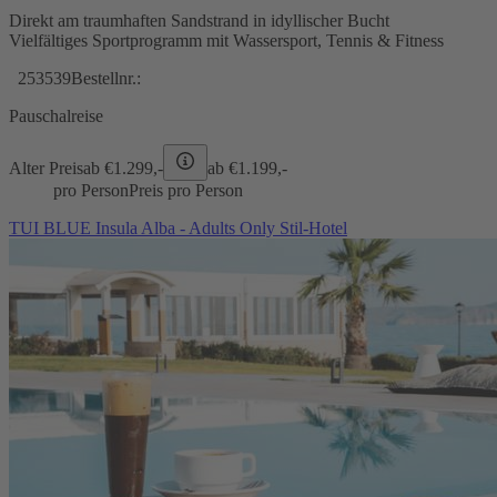
Direkt am traumhaften Sandstrand in idyllischer Bucht
Vielfältiges Sportprogramm mit Wassersport, Tennis & Fitness
253539
Bestellnr.:
Pauschalreise
Alter Preis
ab €
1.299,-
ab €
1.199,-
pro Person
Preis pro Person
TUI BLUE Insula Alba - Adults Only Stil-Hotel