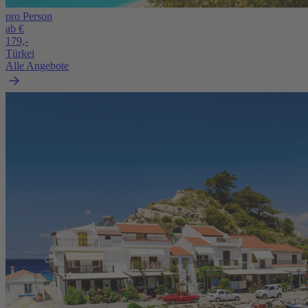
pro Person
ab €
179,-
Türkei
Alle Angebote