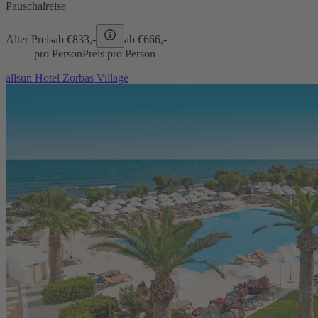
Pauschalreise
Alter Preis
ab €
833,-
ab €
666,-
pro Person
Preis pro Person
allsun Hotel Zorbas Village