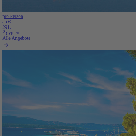
pro Person
ab €
291,-
Ägypten
Alle Angebote