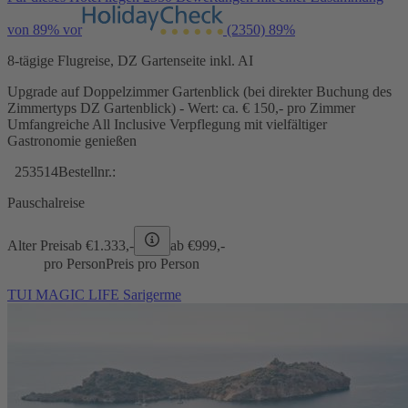
von 89% vor
(2350)
89%
8-tägige Flugreise, DZ Gartenseite inkl. AI
Upgrade auf Doppelzimmer Gartenblick (bei direkter Buchung des
Zimmertyps DZ Gartenblick) - Wert: ca. € 150,- pro Zimmer
Umfangreiche All Inclusive Verpflegung mit vielfältiger
Gastronomie genießen
253514
Bestellnr.:
Pauschalreise
Alter Preis
ab €
1.333,-
ab €
999,-
pro Person
Preis pro Person
TUI MAGIC LIFE Sarigerme