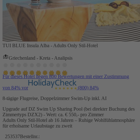
TUI BLUE Insula Alba - Adults Only Stil-Hotel
Griechenland - Kreta - Analipsis
Für dieses Hotel liegen 800 Bewertungen mit einer Zustimmung
von 84% vor
(800)
84%
8-tägige Flugreise, Doppelzimmer Swim-Up inkl. AI
Upgrade auf DZ Swim Up Sharing Pool (bei direkter Buchung des
Zimmertyps DZX2) - Wert: ca. € 550,- pro Zimmer
Adults Only Stil-Hotel ab 16 Jahren – Ruhige Wohlfühlatmosphäre
für erholsame Urlaubstage zu zweit
253537
Bestellnr.: