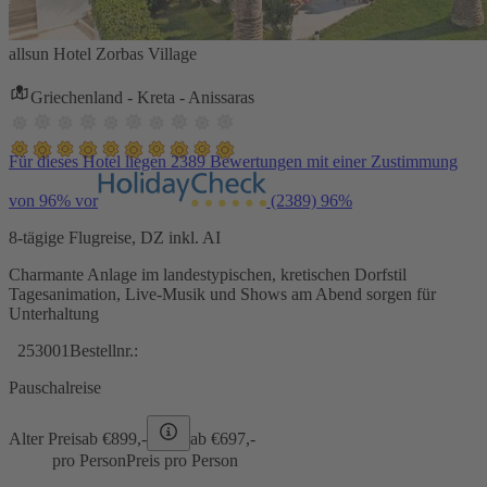
allsun Hotel Zorbas Village
Griechenland - Kreta - Anissaras
Für dieses Hotel liegen 2389 Bewertungen mit einer Zustimmung
von 96% vor
(2389)
96%
8-tägige Flugreise, DZ inkl. AI
Charmante Anlage im landestypischen, kretischen Dorfstil
Tagesanimation, Live-Musik und Shows am Abend sorgen für
Unterhaltung
253001
Bestellnr.:
Pauschalreise
Alter Preis
ab €
899,-
ab €
697,-
pro Person
Preis pro Person