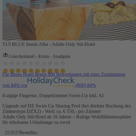
TUI BLUE Insula Alba - Adults Only Stil-Hotel
Griechenland - Kreta - Analipsis
Für dieses Hotel liegen 800 Bewertungen mit einer Zustimmung
von 84% vor
(800)
84%
8-tägige Flugreise, Doppelzimmer Swim-Up inkl. AI
Upgrade auf DZ Swim Up Sharing Pool (bei direkter Buchung des
Zimmertyps DZX2) - Wert: ca. € 550,- pro Zimmer
Adults Only Stil-Hotel ab 16 Jahren – Ruhige Wohlfühlatmosphäre
für erholsame Urlaubstage zu zweit
253537
Bestellnr.: