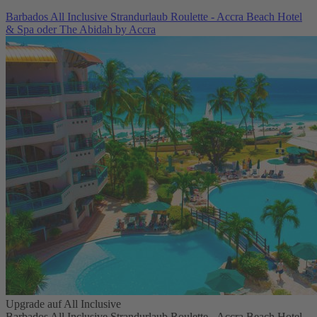
Barbados All Inclusive Strandurlaub Roulette - Accra Beach Hotel
& Spa oder The Abidah by Accra
Upgrade auf All Inclusive
Barbados All Inclusive Strandurlaub Roulette - Accra Beach Hotel