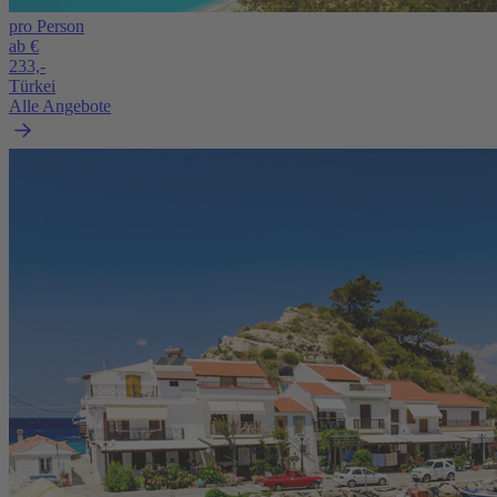
pro Person
ab €
233,-
Türkei
Alle Angebote