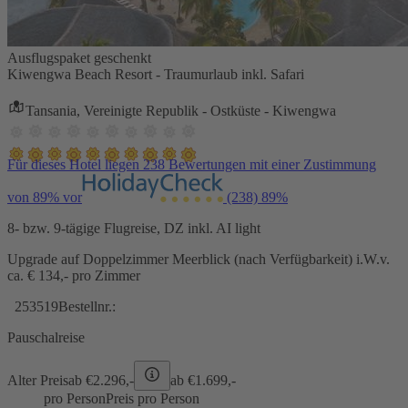
Ausflugspaket geschenkt
Kiwengwa Beach Resort - Traumurlaub inkl. Safari
Tansania, Vereinigte Republik - Ostküste - Kiwengwa
Für dieses Hotel liegen 238 Bewertungen mit einer Zustimmung
von 89% vor
(238)
89%
8- bzw. 9-tägige Flugreise, DZ inkl. AI light
Upgrade auf Doppelzimmer Meerblick (nach Verfügbarkeit) i.W.v.
ca. € 134,- pro Zimmer
253519
Bestellnr.:
Pauschalreise
Alter Preis
ab €
2.296,-
ab €
1.699,-
pro Person
Preis pro Person