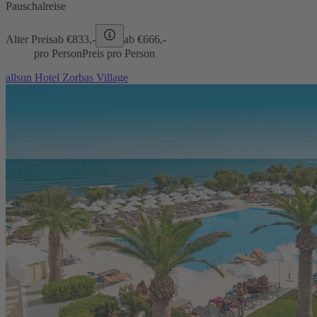
Pauschalreise
Alter Preis
ab €
833,-
ab €
666,-
pro Person
Preis pro Person
allsun Hotel Zorbas Village