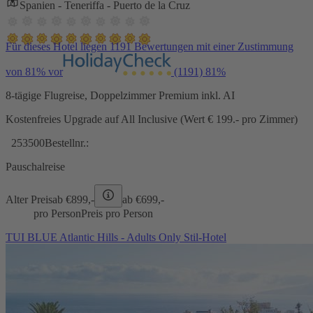
Spanien - Teneriffa - Puerto de la Cruz
Für dieses Hotel liegen 1191 Bewertungen mit einer Zustimmung
von 81% vor
(1191)
81%
8-tägige Flugreise, Doppelzimmer Premium inkl. AI
Kostenfreies Upgrade auf All Inclusive (Wert € 199.- pro Zimmer)
253500
Bestellnr.:
Pauschalreise
Alter Preis
ab €
899,-
ab €
699,-
pro Person
Preis pro Person
TUI BLUE Atlantic Hills - Adults Only Stil-Hotel