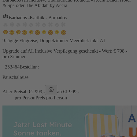
& Spa oder The Abidah by Accra
Barbados -Karibik - Barbados
9-tägige Flugreise, Doppelzimmer Meerblick inkl. AI
Upgrade auf All Inclusive Verpflegung geschenkt - Wert: € 798,-
pro Zimmer
253464
Bestellnr.:
Pauschalreise
Alter Preis
ab €
2.999,-
ab €
1.999,-
pro Person
Preis pro Person