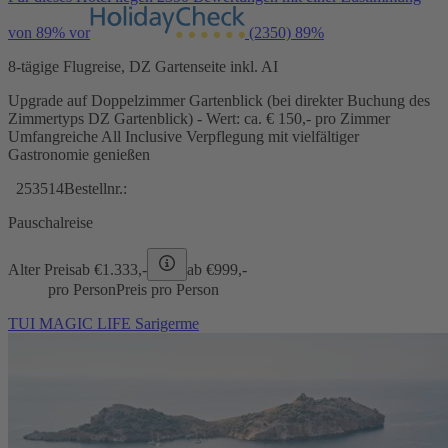
von 89% vor
(2350)
89%
8-tägige Flugreise, DZ Gartenseite inkl. AI
Upgrade auf Doppelzimmer Gartenblick (bei direkter Buchung des
Zimmertyps DZ Gartenblick) - Wert: ca. € 150,- pro Zimmer
Umfangreiche All Inclusive Verpflegung mit vielfältiger
Gastronomie genießen
253514
Bestellnr.:
Pauschalreise
Alter Preis
ab €
1.333,-
ab €
999,-
pro Person
Preis pro Person
TUI MAGIC LIFE Sarigerme