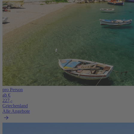
pro Person
ab €
227,-
Griechenland
Alle Angebote