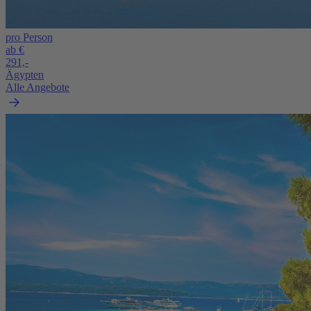
pro Person
ab €
291,-
Ägypten
Alle Angebote