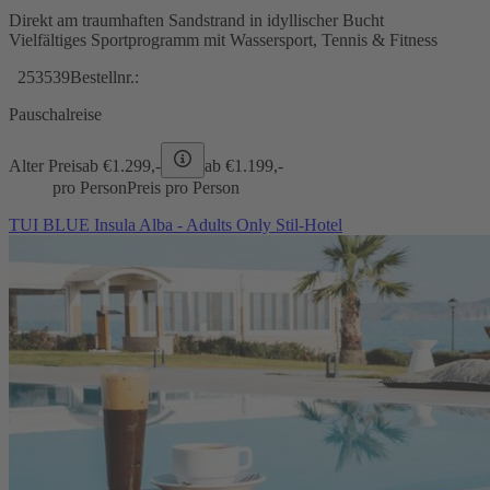
Direkt am traumhaften Sandstrand in idyllischer Bucht
Vielfältiges Sportprogramm mit Wassersport, Tennis & Fitness
253539
Bestellnr.:
Pauschalreise
Alter Preis
ab €
1.299,-
ab €
1.199,-
pro Person
Preis pro Person
TUI BLUE Insula Alba - Adults Only Stil-Hotel