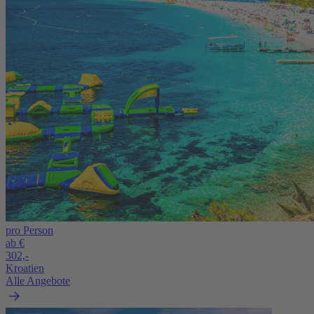
pro Person
ab €
302,-
Kroatien
Alle Angebote