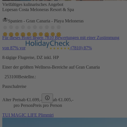
Vielfältiges kulinarisches Angebot
Lopesan Costa Meloneras Resort & Spa
Spanien - Gran Canaria - Playa Meloneras
Für dieses Hotel liegen 7810 Bewertungen mit einer Zustimmung
von 87% vor
(7810)
87%
8-tägige Flugreise, DZ inkl. HP
Einer der größten Wellness-Bereiche auf Gran Canaria
253100
Bestellnr.:
Pauschalreise
Alter Preis
ab €
1.699,-
ab €
1.005,-
pro Person
Preis pro Person
TUI MAGIC LIFE Plimmiri