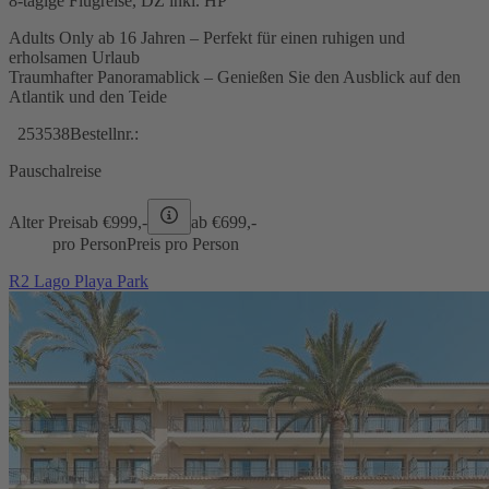
8-tägige Flugreise, DZ inkl. HP
Adults Only ab 16 Jahren – Perfekt für einen ruhigen und
erholsamen Urlaub
Traumhafter Panoramablick – Genießen Sie den Ausblick auf den
Atlantik und den Teide
253538
Bestellnr.:
Pauschalreise
Alter Preis
ab €
999,-
ab €
699,-
pro Person
Preis pro Person
R2 Lago Playa Park