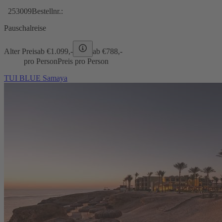
253009
Bestellnr.:
Pauschalreise
Alter Preis
ab €
1.099,-
ab €
788,-
pro Person
Preis pro Person
TUI BLUE Samaya