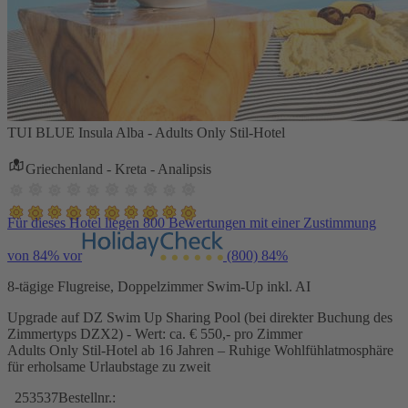
TUI BLUE Insula Alba - Adults Only Stil-Hotel
Griechenland - Kreta - Analipsis
Für dieses Hotel liegen 800 Bewertungen mit einer Zustimmung
von 84% vor
(800)
84%
8-tägige Flugreise, Doppelzimmer Swim-Up inkl. AI
Upgrade auf DZ Swim Up Sharing Pool (bei direkter Buchung des
Zimmertyps DZX2) - Wert: ca. € 550,- pro Zimmer
Adults Only Stil-Hotel ab 16 Jahren – Ruhige Wohlfühlatmosphäre
für erholsame Urlaubstage zu zweit
253537
Bestellnr.: