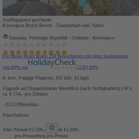
Ausflugspaket geschenkt
Kiwengwa Beach Resort - Traumurlaub inkl. Safari
Tansania, Vereinigte Republik - Ostküste - Kiwengwa
Für dieses Hotel liegen 238 Bewertungen mit einer Zustimmung
von 89% vor
(238)
89%
8- bzw. 9-tägige Flugreise, DZ inkl. AI light
Upgrade auf Doppelzimmer Meerblick (nach Verfügbarkeit) i.W.v.
ca. € 134,- pro Zimmer
253519
Bestellnr.:
Pauschalreise
Alter Preis
ab €
2.296,-
ab €
1.699,-
pro Person
Preis pro Person