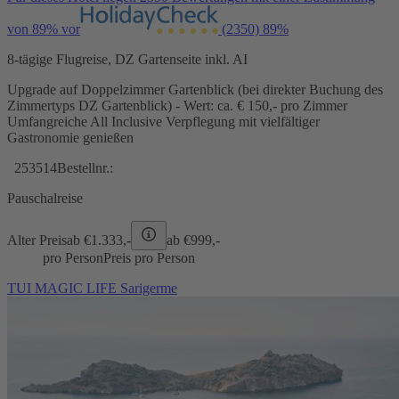
von 89% vor
(2350)
89%
8-tägige Flugreise, DZ Gartenseite inkl. AI
Upgrade auf Doppelzimmer Gartenblick (bei direkter Buchung des
Zimmertyps DZ Gartenblick) - Wert: ca. € 150,- pro Zimmer
Umfangreiche All Inclusive Verpflegung mit vielfältiger
Gastronomie genießen
253514
Bestellnr.:
Pauschalreise
Alter Preis
ab €
1.333,-
ab €
999,-
pro Person
Preis pro Person
TUI MAGIC LIFE Sarigerme