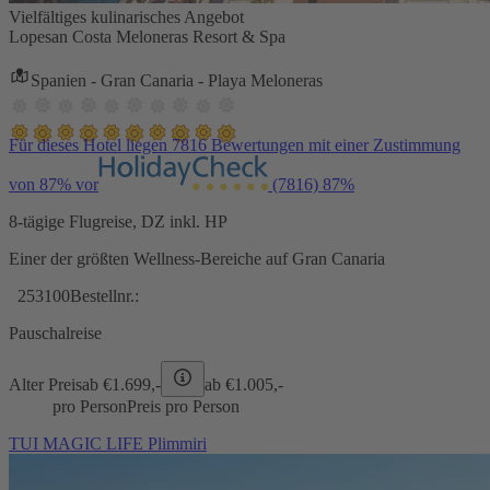
Vielfältiges kulinarisches Angebot
Lopesan Costa Meloneras Resort & Spa
Spanien - Gran Canaria - Playa Meloneras
Für dieses Hotel liegen 7816 Bewertungen mit einer Zustimmung
von 87% vor
(7816)
87%
8-tägige Flugreise, DZ inkl. HP
Einer der größten Wellness-Bereiche auf Gran Canaria
253100
Bestellnr.:
Pauschalreise
Alter Preis
ab €
1.699,-
ab €
1.005,-
pro Person
Preis pro Person
TUI MAGIC LIFE Plimmiri