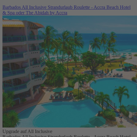
Barbados All Inclusive Strandurlaub Roulette - Accra Beach Hotel
& Spa oder The Abidah by Accra
Upgrade auf All Inclusive
Barbados All Inclusive Strandurlaub Roulette - Accra Beach Hotel