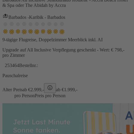
& Spa oder The Abidah by Accra
Barbados -Karibik - Barbados
9-tägige Flugreise, Doppelzimmer Meerblick inkl. AI
Upgrade auf All Inclusive Verpflegung geschenkt - Wert: € 798,-
pro Zimmer
253464
Bestellnr.:
Pauschalreise
Alter Preis
ab €
2.999,-
ab €
1.999,-
pro Person
Preis pro Person