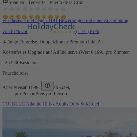
Spanien - Teneriffa - Puerto de la Cruz
Für dieses Hotel liegen 1191 Bewertungen mit einer Zustimmung
von 81% vor
(1191)
81%
8-tägige Flugreise, Doppelzimmer Premium inkl. AI
Kostenfreies Upgrade auf All Inclusive (Wert € 199.- pro Zimmer)
253500
Bestellnr.:
Pauschalreise
Alter Preis
ab €
899,-
ab €
699,-
pro Person
Preis pro Person
TUI BLUE Atlantic Hills - Adults Only Stil-Hotel