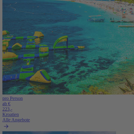
pro Person
ab €
223,-
Kroatien
Alle Angebote