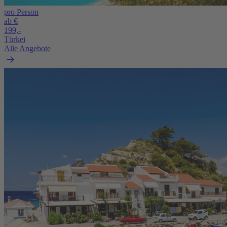
pro Person
ab €
199,-
Türkei
Alle Angebote