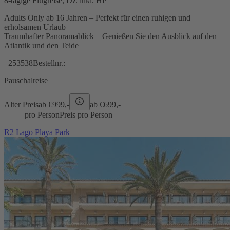
8-tägige Flugreise, DZ inkl. HP
Adults Only ab 16 Jahren – Perfekt für einen ruhigen und
erholsamen Urlaub
Traumhafter Panoramablick – Genießen Sie den Ausblick auf den
Atlantik und den Teide
253538
Bestellnr.:
Pauschalreise
Alter Preis
ab €
999,-
ab €
699,-
pro Person
Preis pro Person
R2 Lago Playa Park