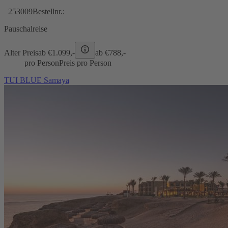
253009
Bestellnr.:
Pauschalreise
Alter Preis
ab €
1.099,-
ab €
788,-
pro Person
Preis pro Person
TUI BLUE Samaya