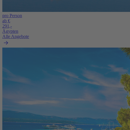
pro Person
ab €
291,-
Ägypten
Alle Angebote