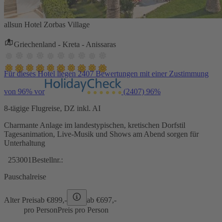
allsun Hotel Zorbas Village
Griechenland - Kreta - Anissaras
Für dieses Hotel liegen 2407 Bewertungen mit einer Zustimmung
von 96% vor
(2407)
96%
8-tägige Flugreise, DZ inkl. AI
Charmante Anlage im landestypischen, kretischen Dorfstil
Tagesanimation, Live-Musik und Shows am Abend sorgen für
Unterhaltung
253001
Bestellnr.:
Pauschalreise
Alter Preis
ab €
899,-
ab €
697,-
pro Person
Preis pro Person