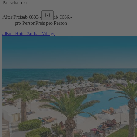
Pauschalreise
Alter Preis
ab €
833,-
ab €
666,-
pro Person
Preis pro Person
allsun Hotel Zorbas Village