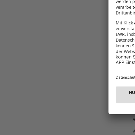
I
W
S
A
D
S
W
S
A