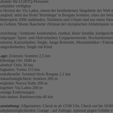
ttraktiv für LGBTQ-Personen
arkplätze verfügbar
m Herzen der Via Lattea, einem der berühmtesten Skigebiete der Welt m
anglauf, steht das Hotel 'Hermitage' in Borgata Sestriere, eines der b
interspiele 2006 stattfanden. Skifahren und Urlaub sind nur einen Stei
es Gebiets 'Monte Banchetta' (Heimat der olympischen Abfahrtspiste 
inrichtung / Ambiente: komfortabel, rustikal, klein/ familiär, kindgerech
ielgruppe: Sport- und Aktivurlauber, Gruppenreisende, Hochzeitsreise
enioren, Kurzurlauber, Single, Junge Reisende, Mountainbiker / Fahr
angzeiturlauber, Single mit Kind
age:
Zentrum: Sestriere 2,5 km
öhenlage Ort: 1840 m
ahnhof: Oulx 30 km
lughafen: Torino 115 km
ushaltestelle: Sestriere bivio Borgata 1,1 km
inkaufsmöglichkeit: Sestriere 200 m
ergbahn: Nuova Nube 200 m
kigebiet: Via Lattea 200 m
onstige Entfernungen:
rain station: Bardonecchia 40 km
usstattung:
Allgemeines: Check in ab 15:00 Uhr, Check out bis 10:00
arkplatzmöglichkeiten: Garage - auf Anfrage, optional gegen Gebühr 