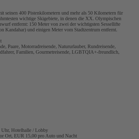
it seinen 400 Pistenkilometern und mehr als 50 Kilometern für
erühmtesten wichtige Skigebiete, in denen die XX. Olympischen
nwurf entfernt: 150 Meter von zwei der wichtigsten Sessellifte
von Kandahar) und einigen Meter vom Stadtzentrum entfernt.
t
nde, Paare, Motorradreisende, Natururlauber, Rundreisende,
radfahrer, Familien, Gourmetreisende, LGBTQIA+-freundlich,
 Uhr, Hotelhalle / Lobby
vor Ort, EUR 15,00 pro Auto und Nacht