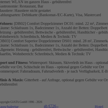
nternet: WLAN im ganzen Haus - gebührenfrei
astronomie: Restaurant, Bar
austiere: Haustiere nicht gestattet
ahlungsarten: Debitkarte (Bankomat-/EC-Karte), Visa, Mastercard
Wohnen:
[DB02] Comfort Doppelzimmer DC01: mind. 22 m², Zimmerka
äume: Schlafraum 1x, Badezimmer 1x, Anzahl der Betten: Doppelbett 1
eizung - gebührenfrei, Bettwäsche - gebührenfrei, Handtücher - geb
ohnbereich: Schreibtisch, Medien & Technik: TV
DB03] Comfort Superior Doppelzimmer DS01: mind. 28 m², Zimmerkat
äume: Schlafraum 1x, Badezimmer 1x, Anzahl der Betten: Doppelbett 1x
llgemein: Heizung - gebührenfrei, Bettwäsche - gebührenfrei, Handt
aarfön, Wohnbereich: Schreibtisch, Medien & Technik: TV
port und Fitness:
Wintersport: Skiraum, Skiverleih im Haus - optiona
ebühr vor Ort, Schischule im Haus - optional gegen Gebühr vor Ort
ommersport: Fahrradraum, Fahrradverleih - je nach Verfügbarkeit, E-Bi
inis & Maxis:
Gitterbett - auf Anfrage, optional gegen Gebühr vor O
ebührenfrei
opyright GIATA GmbH 1996 - 2026
ab €
726,-
auschalreise
Hotel