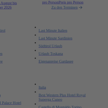
pro Person
Preis pro Person
 August bis
er 2026
Zu den Terminen
irol
Last Minute Italien
Last Minute Sardinien
Südtirol Urlaub
en
Urlaub Toskana
ee
Eigenanreise Gardasee
Italia
o
Best Western Plus Hotel Royal
Superga Cuneo
l Palace Hotel
Castello di Montaldo Torino