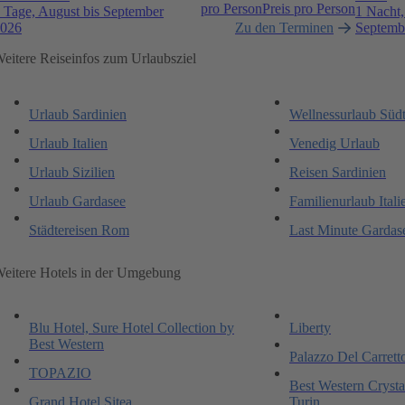
pro Person
Preis pro Person
 Tage, August bis September
1 Nacht,
026
Zu den Terminen
Septemb
eitere Reiseinfos zum Urlaubsziel
Urlaub Sardinien
Wellnessurlaub Südt
Urlaub Italien
Venedig Urlaub
Urlaub Sizilien
Reisen Sardinien
Urlaub Gardasee
Familienurlaub Itali
Städtereisen Rom
Last Minute Gardas
eitere Hotels in der Umgebung
Blu Hotel, Sure Hotel Collection by
Liberty
Best Western
Palazzo Del Carrett
TOPAZIO
Best Western Crysta
Grand Hotel Sitea
Turin