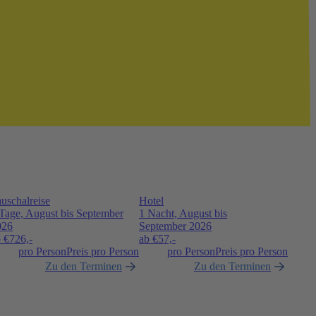
uschalreise
Hotel
Tage, August bis September
1 Nacht, August bis
026
September 2026
 €
726,-
ab €
57,-
pro Person
Preis pro Person
pro Person
Preis pro Person
Zu den Terminen
Zu den Terminen