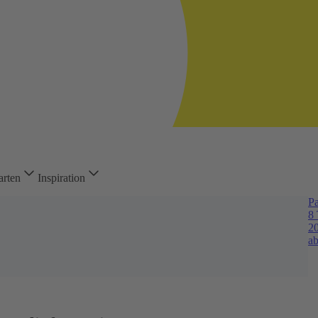
arten
Inspiration
Pa
8 
2
ab