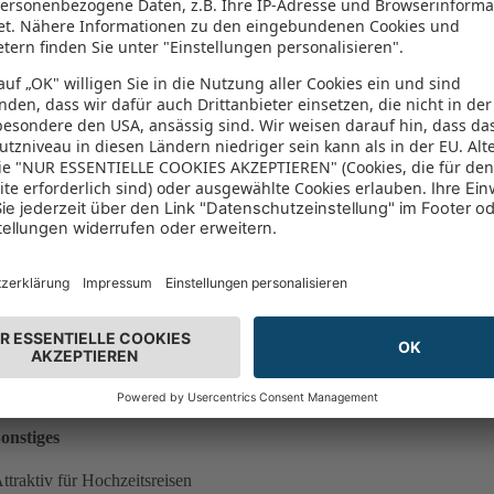
nternet
LAN (gratis)
WLAN verfügbar
port
ction & Spaß
irekt am Skilift
quash
intersport
onstiges
ttraktiv für Hochzeitsreisen