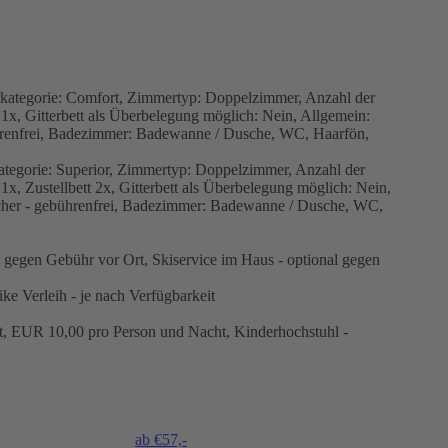
tegorie: Comfort, Zimmertyp: Doppelzimmer, Anzahl der
x, Gitterbett als Überbelegung möglich: Nein, Allgemein:
ührenfrei, Badezimmer: Badewanne / Dusche, WC, Haarfön,
egorie: Superior, Zimmertyp: Doppelzimmer, Anzahl der
, Zustellbett 2x, Gitterbett als Überbelegung möglich: Nein,
ücher - gebührenfrei, Badezimmer: Badewanne / Dusche, WC,
l gegen Gebühr vor Ort, Skiservice im Haus - optional gegen
ke Verleih - je nach Verfügbarkeit
rt, EUR 10,00 pro Person und Nacht, Kinderhochstuhl -
ab €
57,-