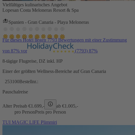
Vielfältiges kulinarisches Angebot
Lopesan Costa Meloneras Resort & Spa
Spanien - Gran Canaria - Playa Meloneras
Für dieses Hotel liegen 7793 Bewertungen mit einer Zustimmung
von 87% vor
(7793)
87%
8-tägige Flugreise, DZ inkl. HP
Einer der größten Wellness-Bereiche auf Gran Canaria
253100
Bestellnr.:
Pauschalreise
Alter Preis
ab €
1.699,-
ab €
1.005,-
pro Person
Preis pro Person
TUI MAGIC LIFE Plimmiri