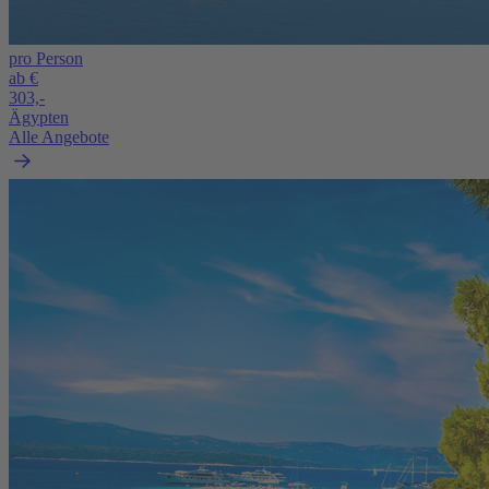
pro Person
ab €
303,-
Ägypten
Alle Angebote