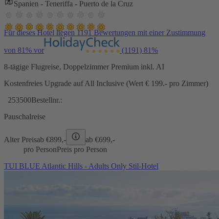
Spanien - Teneriffa - Puerto de la Cruz
Für dieses Hotel liegen 1191 Bewertungen mit einer Zustimmung
von 81% vor
(1191)
81%
8-tägige Flugreise, Doppelzimmer Premium inkl. AI
Kostenfreies Upgrade auf All Inclusive (Wert € 199.- pro Zimmer)
253500
Bestellnr.:
Pauschalreise
Alter Preis
ab €
899,-
ab €
699,-
pro Person
Preis pro Person
TUI BLUE Atlantic Hills - Adults Only Stil-Hotel