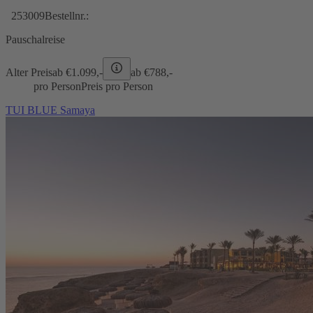
253009
Bestellnr.:
Pauschalreise
Alter Preis
ab €
1.099,-
ab €
788,-
pro Person
Preis pro Person
TUI BLUE Samaya