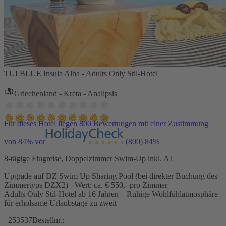
TUI BLUE Insula Alba - Adults Only Stil-Hotel
Griechenland - Kreta - Analipsis
Für dieses Hotel liegen 800 Bewertungen mit einer Zustimmung
von 84% vor
(800)
84%
8-tägige Flugreise, Doppelzimmer Swim-Up inkl. AI
Upgrade auf DZ Swim Up Sharing Pool (bei direkter Buchung des
Zimmertyps DZX2) - Wert: ca. € 550,- pro Zimmer
Adults Only Stil-Hotel ab 16 Jahren – Ruhige Wohlfühlatmosphäre
für erholsame Urlaubstage zu zweit
253537
Bestellnr.: