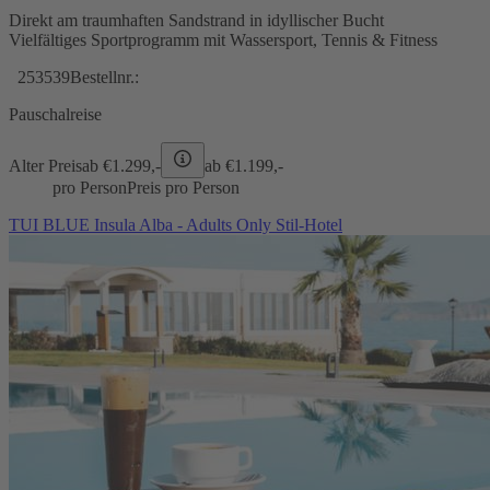
Direkt am traumhaften Sandstrand in idyllischer Bucht
Vielfältiges Sportprogramm mit Wassersport, Tennis & Fitness
253539
Bestellnr.:
Pauschalreise
Alter Preis
ab €
1.299,-
ab €
1.199,-
pro Person
Preis pro Person
TUI BLUE Insula Alba - Adults Only Stil-Hotel