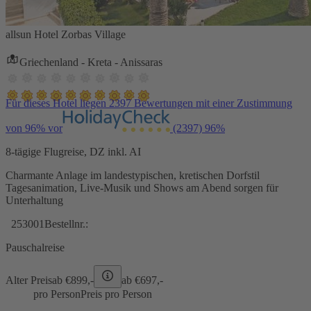
allsun Hotel Zorbas Village
Griechenland - Kreta - Anissaras
Für dieses Hotel liegen 2397 Bewertungen mit einer Zustimmung
von 96% vor
(2397)
96%
8-tägige Flugreise, DZ inkl. AI
Charmante Anlage im landestypischen, kretischen Dorfstil
Tagesanimation, Live-Musik und Shows am Abend sorgen für
Unterhaltung
253001
Bestellnr.:
Pauschalreise
Alter Preis
ab €
899,-
ab €
697,-
pro Person
Preis pro Person