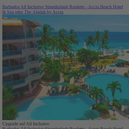
Barbados All Inclusive Strandurlaub Roulette - Accra Beach Hotel
& Spa oder The Abidah by Accra
Upgrade auf All Inclusive
Barbados All Inclusive Strandurlaub Roulette - Accra Beach Hotel