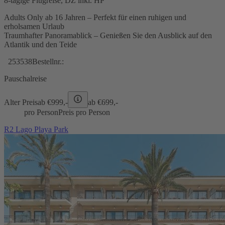
8-tägige Flugreise, DZ inkl. HP
Adults Only ab 16 Jahren – Perfekt für einen ruhigen und
erholsamen Urlaub
Traumhafter Panoramablick – Genießen Sie den Ausblick auf den
Atlantik und den Teide
253538
Bestellnr.:
Pauschalreise
Alter Preis
ab €
999,-
ab €
699,-
pro Person
Preis pro Person
R2 Lago Playa Park