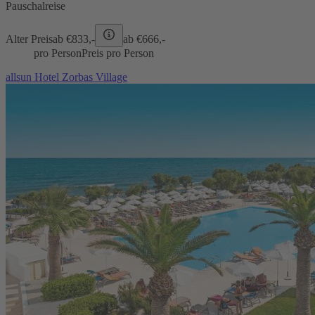
Pauschalreise
Alter Preis
ab €
833,-
ab €
666,-
pro Person
Preis pro Person
allsun Hotel Zorbas Village