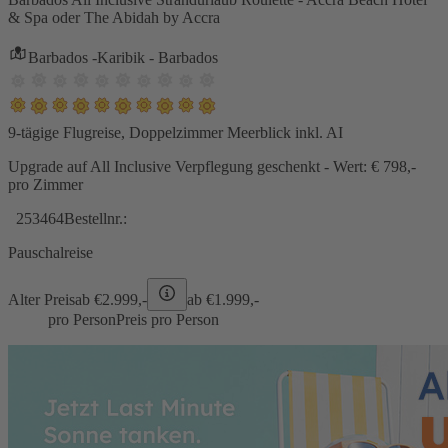
& Spa oder The Abidah by Accra
Barbados -Karibik - Barbados
9-tägige Flugreise, Doppelzimmer Meerblick inkl. AI
Upgrade auf All Inclusive Verpflegung geschenkt - Wert: € 798,-
pro Zimmer
253464
Bestellnr.:
Pauschalreise
Alter Preis
ab €
2.999,-
ab €
1.999,-
pro Person
Preis pro Person