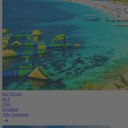
pro Person
ab €
294,-
Kroatien
Alle Angebote