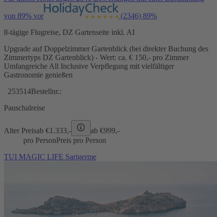
von 89% vor
(2346)
89%
8-tägige Flugreise, DZ Gartenseite inkl. AI
Upgrade auf Doppelzimmer Gartenblick (bei direkter Buchung des
Zimmertyps DZ Gartenblick) - Wert: ca. € 150,- pro Zimmer
Umfangreiche All Inclusive Verpflegung mit vielfältiger
Gastronomie genießen
253514
Bestellnr.:
Pauschalreise
Alter Preis
ab €
1.333,-
ab €
999,-
pro Person
Preis pro Person
TUI MAGIC LIFE Sarigerme