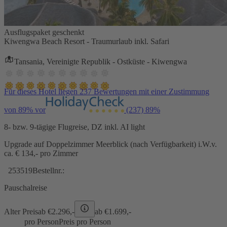
Ausflugspaket geschenkt
Kiwengwa Beach Resort - Traumurlaub inkl. Safari
Tansania, Vereinigte Republik - Ostküste - Kiwengwa
Für dieses Hotel liegen 237 Bewertungen mit einer Zustimmung
von 89% vor
(237)
89%
8- bzw. 9-tägige Flugreise, DZ inkl. AI light
Upgrade auf Doppelzimmer Meerblick (nach Verfügbarkeit) i.W.v.
ca. € 134,- pro Zimmer
253519
Bestellnr.:
Pauschalreise
Alter Preis
ab €
2.296,-
ab €
1.699,-
pro Person
Preis pro Person