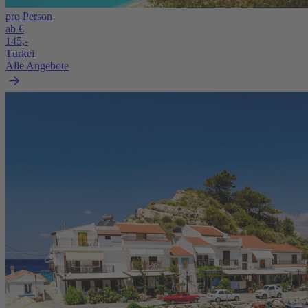
pro Person
ab €
145,-
Türkei
Alle Angebote