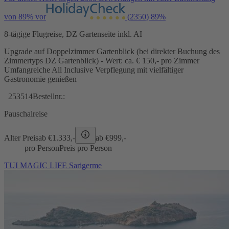
von 89% vor
(2350)
89%
8-tägige Flugreise, DZ Gartenseite inkl. AI
Upgrade auf Doppelzimmer Gartenblick (bei direkter Buchung des
Zimmertyps DZ Gartenblick) - Wert: ca. € 150,- pro Zimmer
Umfangreiche All Inclusive Verpflegung mit vielfältiger
Gastronomie genießen
253514
Bestellnr.:
Pauschalreise
Alter Preis
ab €
1.333,-
ab €
999,-
pro Person
Preis pro Person
TUI MAGIC LIFE Sarigerme