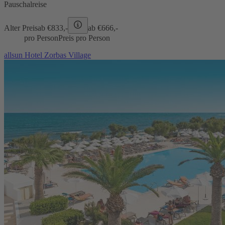
Pauschalreise
Alter Preis
ab €
833,-
ab €
666,-
pro Person
Preis pro Person
allsun Hotel Zorbas Village