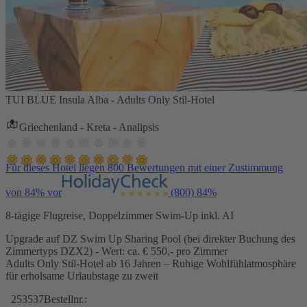
TUI BLUE Insula Alba - Adults Only Stil-Hotel
Griechenland - Kreta - Analipsis
Für dieses Hotel liegen 800 Bewertungen mit einer Zustimmung
von 84% vor
(800)
84%
8-tägige Flugreise, Doppelzimmer Swim-Up inkl. AI
Upgrade auf DZ Swim Up Sharing Pool (bei direkter Buchung des
Zimmertyps DZX2) - Wert: ca. € 550,- pro Zimmer
Adults Only Stil-Hotel ab 16 Jahren – Ruhige Wohlfühlatmosphäre
für erholsame Urlaubstage zu zweit
253537
Bestellnr.: