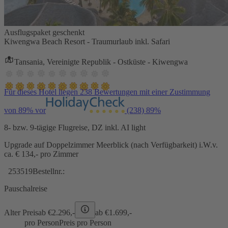
Ausflugspaket geschenkt
Kiwengwa Beach Resort - Traumurlaub inkl. Safari
Tansania, Vereinigte Republik - Ostküste - Kiwengwa
Für dieses Hotel liegen 238 Bewertungen mit einer Zustimmung
von 89% vor
(238)
89%
8- bzw. 9-tägige Flugreise, DZ inkl. AI light
Upgrade auf Doppelzimmer Meerblick (nach Verfügbarkeit) i.W.v.
ca. € 134,- pro Zimmer
253519
Bestellnr.:
Pauschalreise
Alter Preis
ab €
2.296,-
ab €
1.699,-
pro Person
Preis pro Person