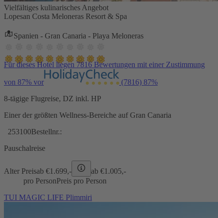
Vielfältiges kulinarisches Angebot
Lopesan Costa Meloneras Resort & Spa
Spanien - Gran Canaria - Playa Meloneras
Für dieses Hotel liegen 7816 Bewertungen mit einer Zustimmung
von 87% vor
(7816)
87%
8-tägige Flugreise, DZ inkl. HP
Einer der größten Wellness-Bereiche auf Gran Canaria
253100
Bestellnr.:
Pauschalreise
Alter Preis
ab €
1.699,-
ab €
1.005,-
pro Person
Preis pro Person
TUI MAGIC LIFE Plimmiri