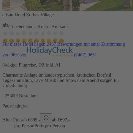
allsun Hotel Zorbas Village
Griechenland - Kreta - Anissaras
Für dieses Hotel liegen 2407 Bewertungen mit einer Zustimmung
von 96% vor
(2407)
96%
8-tägige Flugreise, DZ inkl. AI
Charmante Anlage im landestypischen, kretischen Dorfstil
Tagesanimation, Live-Musik und Shows am Abend sorgen für
Unterhaltung
253001
Bestellnr.:
Pauschalreise
Alter Preis
ab €
899,-
ab €
697,-
pro Person
Preis pro Person