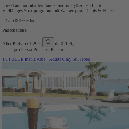
Direkt am traumhaften Sandstrand in idyllischer Bucht
Vielfältiges Sportprogramm mit Wassersport, Tennis & Fitness
253539
Bestellnr.:
Pauschalreise
Alter Preis
ab €
1.299,-
ab €
1.199,-
pro Person
Preis pro Person
TUI BLUE Insula Alba - Adults Only Stil-Hotel