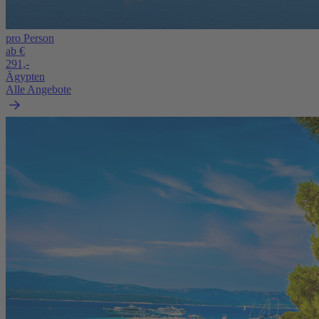
pro Person
ab €
291,-
Ägypten
Alle Angebote