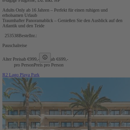
8-tägige Flugreise, DZ inkl. HP
Adults Only ab 16 Jahren – Perfekt für einen ruhigen und
erholsamen Urlaub
Traumhafter Panoramablick – Genießen Sie den Ausblick auf den
Atlantik und den Teide
253538
Bestellnr.:
Pauschalreise
Alter Preis
ab €
999,-
ab €
699,-
pro Person
Preis pro Person
R2 Lago Playa Park