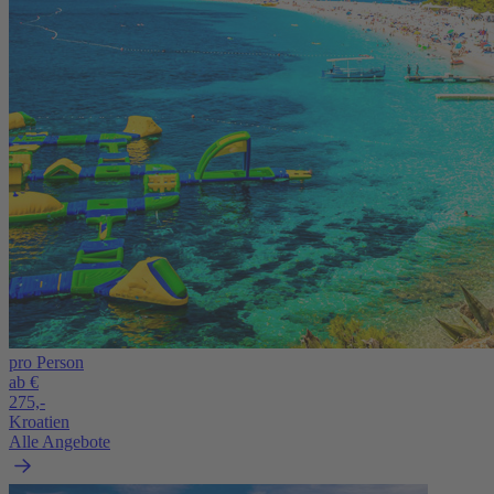
pro Person
ab €
275,-
Kroatien
Alle Angebote