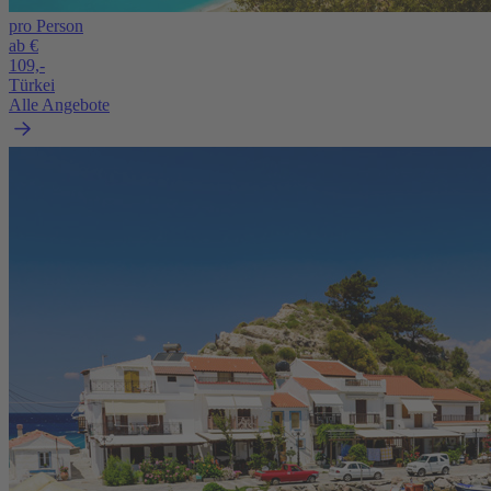
pro Person
ab €
109,-
Türkei
Alle Angebote