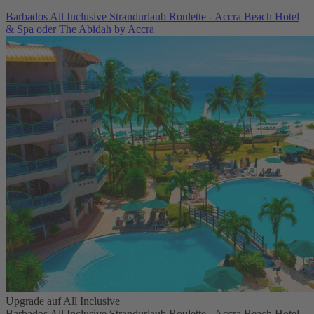
Barbados All Inclusive Strandurlaub Roulette - Accra Beach Hotel
& Spa oder The Abidah by Accra
Upgrade auf All Inclusive
Barbados All Inclusive Strandurlaub Roulette - Accra Beach Hotel