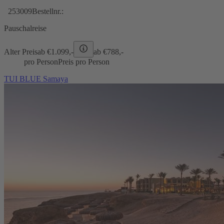
253009
Bestellnr.:
Pauschalreise
Alter Preis
ab €
1.099,-
ab €
788,-
pro Person
Preis pro Person
TUI BLUE Samaya