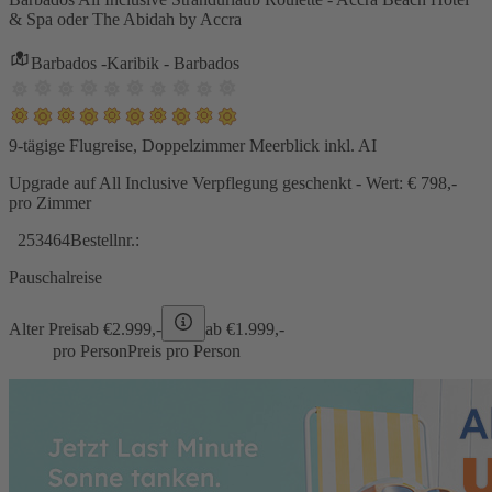
& Spa oder The Abidah by Accra
Barbados -Karibik - Barbados
9-tägige Flugreise, Doppelzimmer Meerblick inkl. AI
Upgrade auf All Inclusive Verpflegung geschenkt - Wert: € 798,-
pro Zimmer
253464
Bestellnr.:
Pauschalreise
Alter Preis
ab €
2.999,-
ab €
1.999,-
pro Person
Preis pro Person