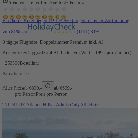
Spanien - Teneriffa - Puerto de la Cruz
Für dieses Hotel liegen 1191 Bewertungen mit einer Zustimmung
von 81% vor
(1191)
81%
8-tägige Flugreise, Doppelzimmer Premium inkl. AI
Kostenfreies Upgrade auf All Inclusive (Wert € 199.- pro Zimmer)
253500
Bestellnr.:
Pauschalreise
Alter Preis
ab €
899,-
ab €
699,-
pro Person
Preis pro Person
TUI BLUE Atlantic Hills - Adults Only Stil-Hotel